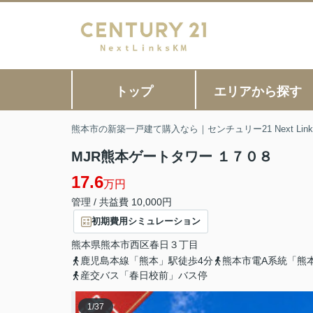
トップ
エリアから探す
熊本市の新築一戸建て購入なら｜センチュリー21 Next Link
MJR熊本ゲートタワー １７０８
17.6
万円
管理 / 共益費 10,000円
初期費用シミュレーション
熊本県
熊本市西区
春日
３丁目
鹿児島本線「熊本」駅徒歩4分
熊本市電A系統「熊
産交バス「春日校前」バス停
1
/
37