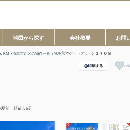
地図から探す
会社概要
お問
MJR熊本ゲートタワー
１７０８
s KM
熊本市西区の物件一覧
印刷する
お気
本駅前」駅徒歩5分