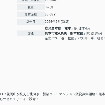
0ヶ月
礼金
58.65㎡
専有面積
2026年2月(新築)
築年月
鹿児島本線
「
熊本
」駅 徒歩4分
熊本市電A系統
「
熊本駅前
」駅 徒歩5分
交通
産交バス「春日校前」バス停下車 徒歩
2LDK花岡山が見える北向き！新築タワーマンション賃貸募集開始！熊
心のセキュリティー設備！