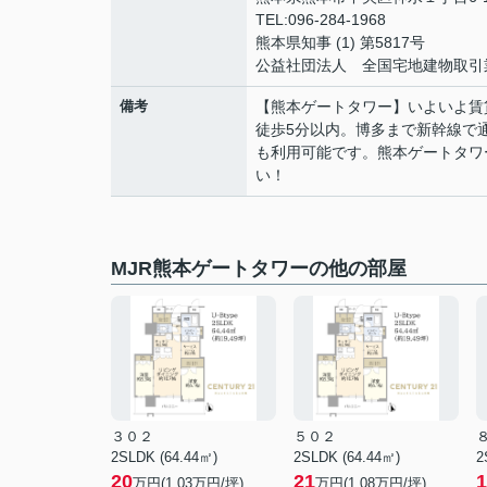
TEL:096-284-1968
熊本県知事 (1) 第5817号
公益社団法人 全国宅地建物取引
備考
【熊本ゲートタワー】いよいよ賃
徒歩5分以内。博多まで新幹線で
も利用可能です。熊本ゲートタワ
い！
MJR熊本ゲートタワーの他の部屋
３０２
５０２
2SLDK (64.44㎡)
2SLDK (64.44㎡)
2
20
21
1
万円(
1.03
万円/坪)
万円(
1.08
万円/坪)