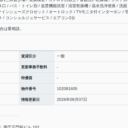
口 / バス・トイレ別 / 追焚機能浴室 / 浴室乾燥機 / 温水洗浄便座 / 洗面
ォークインシューズクロゼット / オートロック / TVモニタ付インターホン / 
ラ / コンシェルジュサービス / エアコン2台
場合は要相談。
一般
賃貸区分
-
更新事務手数料
-
特優賃
102081605
物件番号
2026年08月07日
情報更新日
 県庁正門前ビル 102