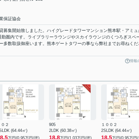
業保証協会
貸募集開始致しました。ハイグレードタワーマンション熊本駅・アミュ
通勤圏内です。ライブラリーラウンジやスカイラウンジのくつろぎスペ
ー多数取扱御座います。熊本ゲートタワーの事なら弊社までお尋ねくだ
情報
８０２
905
１００２
SLDK (64.44㎡)
2LDK (60.38㎡)
2SLDK (64.44㎡)
8.5
18.8
18.5
万円(
0.95
万円/坪)
万円(
1.03
万円/坪)
万円(
0.95
万円/