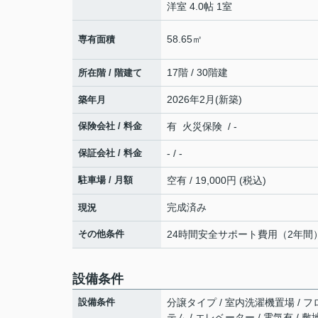
洋室 4.0帖 1室
58.65㎡
専有面積
17階 / 30階建
所在階 / 階建て
2026年2月(新築)
築年月
保険会社 / 料金
有 火災保険 / -
保証会社 / 料金
- / -
駐車場 / 月額
空有 / 19,000円 (税込)
完成済み
現況
その他条件
24時間安全サポート費用（2年間）:
設備条件
設備条件
分譲タイプ / 室内洗濯機置場 / フロ
テム / エレベーター / 電気有 /