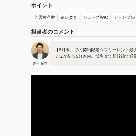
ポイント
全居室洋室
追い焚き
シューズWIC
ディンプル
担当者のコメント
【8月末までの契約限定☆フリーレント最
ミュが徒歩5分以内。博多まで新幹線で通
新里 敏春