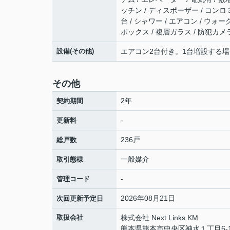
ッチン / ディスポーザー / コンロ３
台 / シャワー / エアコン / ウ
ボックス / 複層ガラス / 防犯カメ
設備(その他)
エアコン2台付き。1台増設する
その他
2年
契約期間
-
更新料
236戸
総戸数
一般媒介
取引態様
-
管理コード
2026年08月21日
次回更新予定日
取扱会社
株式会社 Next Links KM
熊本県熊本市中央区神水１丁目6-1