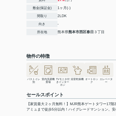
1ヶ月(-)
敷金(保証金)
2LDK
間取り
-
向き
熊本県
熊本市西区
春日
３丁目
所在地
物件の特徴
バストイレ
室内洗濯機
TVモニタ付
浴室乾燥機
オートロッ
エレベータ
別
置場
きインター
ク
ー
ホン
セールスポイント
【家賃最大２ヶ月無料！】MJR熊本ゲートタワー17階
アミュまで徒歩5分以内！ハイグレードマンション。安