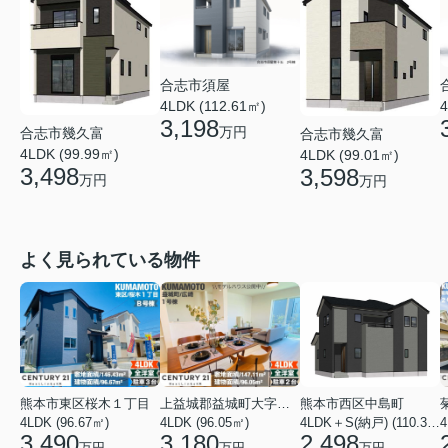
合志市須屋
4LDK (112.61㎡)
4
3,198
万円
合志市幾久富
合志市幾久富
4LDK (99.99㎡)
4LDK (99.01㎡)
3,498
3,598
万円
万円
よく見られている物件
熊本市東区桜木１丁目
上益城郡益城町大字広崎
熊本市西区中島町
4LDK (96.67㎡)
4LDK (96.05㎡)
4LDK＋S(納戸) (110.37㎡)
4
3,490
3,180
2,498
万円
万円
万円