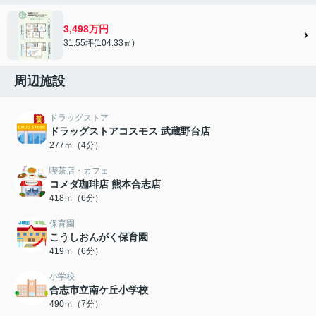
3,498万円
31.55坪(104.33㎡)
周辺施設
ドラッグストア
ドラッグストアコスモス 武蔵野台店
277ｍ（4分）
喫茶店・カフェ
コメダ珈琲店 熊本合志店
418ｍ（6分）
保育園
こうしおんがく保育園
419ｍ（6分）
小学校
合志市立南ケ丘小学校
490ｍ（7分）