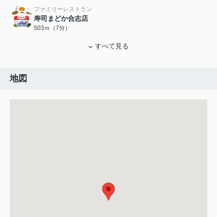
ファミリーレストラン
寿司まどか合志店
503ｍ（7分）
すべて見る
地図