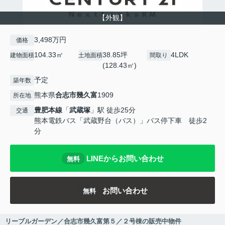
【外観】
3,498万円
価格
104.33㎡
38.85坪
4LDK
建物面積
土地面積
間取り
(128.43㎡)
予定
築年数
熊本県
合志市
幾久富
1909
所在地
豊肥本線
「
武蔵塚
」駅 徒歩25分
交通
熊本電鉄バス「武蔵野台（バス）」バス停下車 徒歩2
分
LINEからお問い合わせ
無料
お問い合わせ
無料
リーブルガーデン／合志市幾久富第５／２号棟の販売中物件