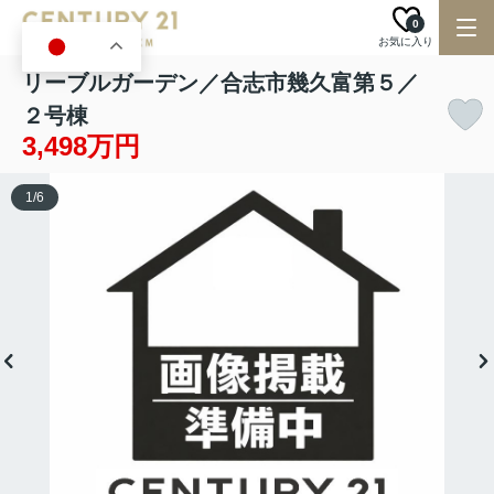
0
お気に入り
JA
リーブルガーデン／合志市幾久富第５／
２号棟
3,498万円
1
/
6