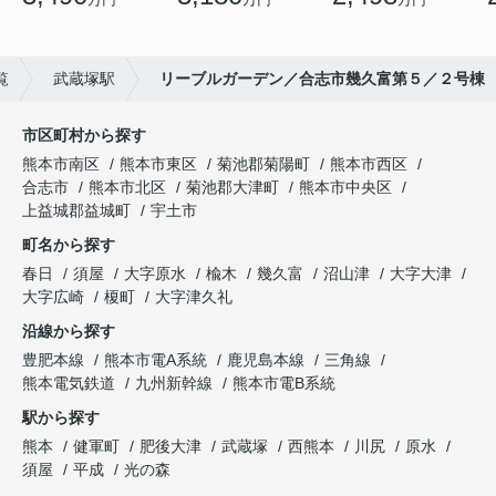
覧
武蔵塚駅
リーブルガーデン／合志市幾久富第５／２号棟
市区町村から探す
熊本市南区
熊本市東区
菊池郡菊陽町
熊本市西区
合志市
熊本市北区
菊池郡大津町
熊本市中央区
上益城郡益城町
宇土市
町名から探す
春日
須屋
大字原水
楡木
幾久富
沼山津
大字大津
大字広崎
榎町
大字津久礼
沿線から探す
豊肥本線
熊本市電A系統
鹿児島本線
三角線
熊本電気鉄道
九州新幹線
熊本市電B系統
駅から探す
熊本
健軍町
肥後大津
武蔵塚
西熊本
川尻
原水
須屋
平成
光の森