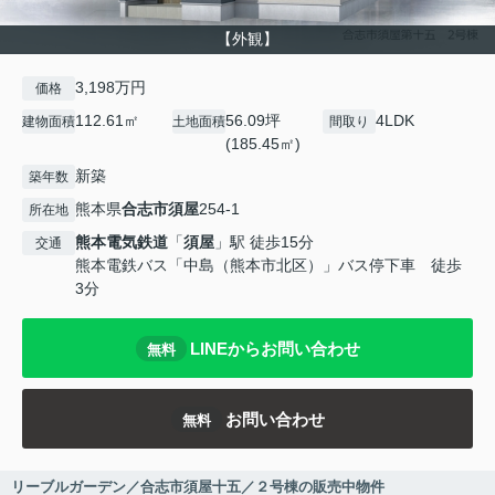
【外観】
3,198万円
価格
112.61㎡
56.09坪
4LDK
建物面積
土地面積
間取り
(185.45㎡)
新築
築年数
熊本県
合志市
須屋
254-1
所在地
熊本電気鉄道
「
須屋
」駅 徒歩15分
交通
熊本電鉄バス「中島（熊本市北区）」バス停下車 徒歩
3分
LINEからお問い合わせ
無料
お問い合わせ
無料
リーブルガーデン／合志市須屋十五／２号棟の販売中物件