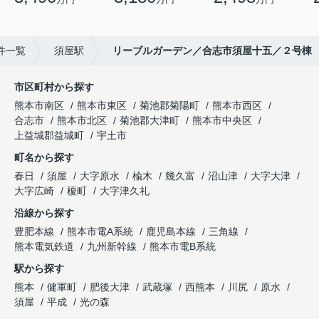
件一覧
須屋駅
リーブルガーデン／合志市須屋十五／２号棟
市区町村から探す
熊本市南区
熊本市東区
菊池郡菊陽町
熊本市西区
合志市
熊本市北区
菊池郡大津町
熊本市中央区
上益城郡益城町
宇土市
町名から探す
春日
須屋
大字原水
楡木
幾久富
沼山津
大字大津
大字広崎
榎町
大字津久礼
沿線から探す
豊肥本線
熊本市電A系統
鹿児島本線
三角線
熊本電気鉄道
九州新幹線
熊本市電B系統
駅から探す
熊本
健軍町
肥後大津
武蔵塚
西熊本
川尻
原水
須屋
平成
光の森