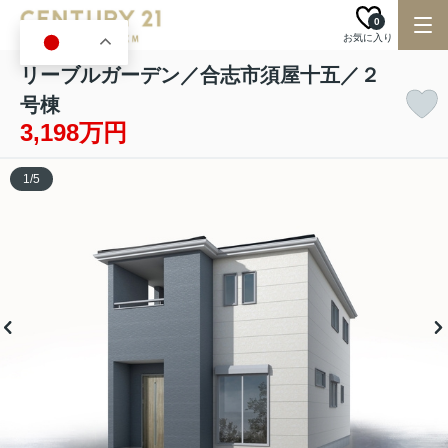
0
お気に入り
JA
リーブルガーデン／合志市須屋十五／２
号棟
3,198万円
1
/
5