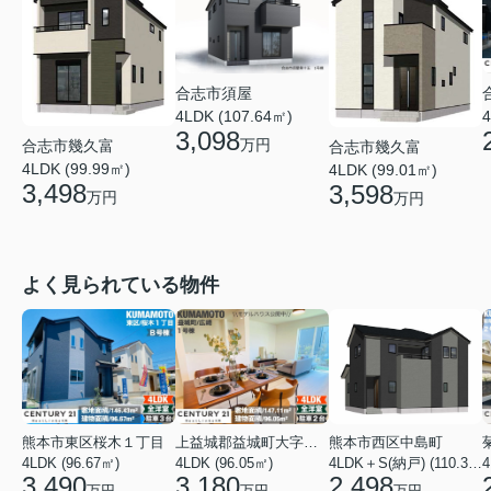
合志市須屋
4LDK (107.64㎡)
4
3,098
万円
合志市幾久富
合志市幾久富
4LDK (99.99㎡)
4LDK (99.01㎡)
3,498
3,598
万円
万円
よく見られている物件
熊本市東区桜木１丁目
上益城郡益城町大字広崎
熊本市西区中島町
4LDK (96.67㎡)
4LDK (96.05㎡)
4LDK＋S(納戸) (110.37㎡)
4
3,490
3,180
2,498
万円
万円
万円