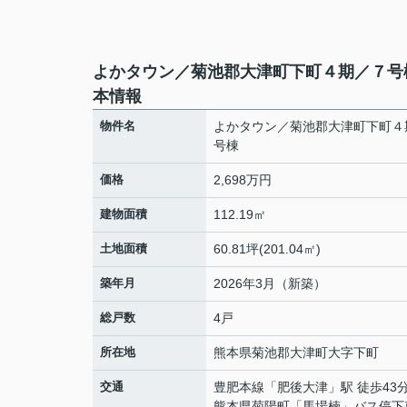
よかタウン／菊池郡大津町下町４期／７号
本情報
物件名
よかタウン／菊池郡大津町下町４
号棟
価格
2,698万円
建物面積
112.19㎡
土地面積
60.81坪(201.04㎡)
築年月
2026年3月（新築）
総戸数
4戸
所在地
熊本県
菊池郡大津町
大字下町
交通
豊肥本線
「
肥後大津
」駅 徒歩43
熊本県菊陽町「馬場楠」バス停下