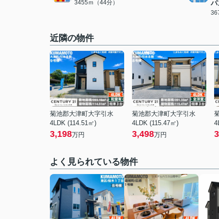
3455ｍ（44分）
パ
3
近隣の物件
菊池郡大津町大字引水
菊池郡大津町大字引水
4LDK (114.51㎡)
4LDK (115.47㎡)
4
3,198
3,498
3
万円
万円
よく見られている物件