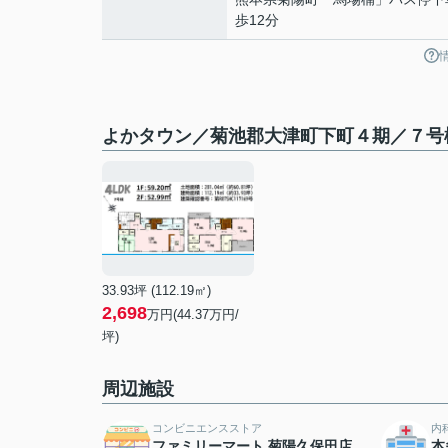
歩12分
よかタウン／菊池郡大津町下町４期／７号
33.93坪 (112.19㎡)
2,698
万円(44.37万円/
坪)
周辺施設
コンビニエンスストア
内
ファミリーマート 菊陽久保田店
本