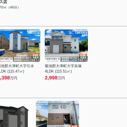
ス店
670ｍ（46分）
菊池郡大津町大字引水
菊池郡大津町大字灰塚
LDK (115.47㎡)
4LDK (115.51㎡)
,398
2,998
万円
万円