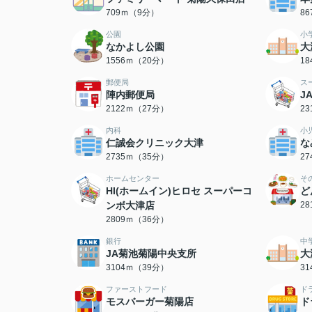
709ｍ（9分）
8
公園
小
なかよし公園
大
1556ｍ（20分）
1
郵便局
ス
陣内郵便局
J
2122ｍ（27分）
2
内科
小
仁誠会クリニック大津
な
2735ｍ（35分）
2
ホームセンター
そ
HI(ホームイン)ヒロセ スーパーコ
ど
ンボ大津店
2
2809ｍ（36分）
銀行
中
JA菊池菊陽中央支所
大
3104ｍ（39分）
3
ファーストフード
ド
モスバーガー菊陽店
ド