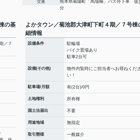
熊本県菊陽町「馬場楠」バス停下車 徒歩
交通
分
棟の基
よかタウン／菊池郡大津町下町４期／７号棟
細情報
期／７
設備条件
駐輪場
バイク置場あり
駐車2台可
設備(その他)
物件内覧時にご担当者へお尋ねくだ
い！
駐車場/月額
有(2台)/0円
土地権利
所有権
国土法届出
不要
用途地域
無指定
分
取引態様
一般媒介
車 徒