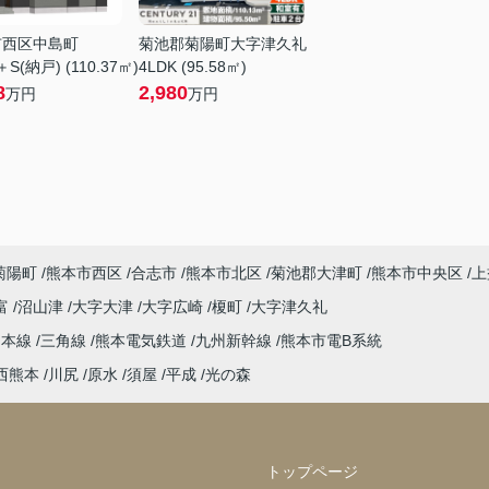
市西区中島町
菊池郡菊陽町大字津久礼
＋S(納戸) (110.37㎡)
4LDK (95.58㎡)
8
2,980
万円
万円
菊陽町
熊本市西区
合志市
熊本市北区
菊池郡大津町
熊本市中央区
上
富
沼山津
大字大津
大字広崎
榎町
大字津久礼
島本線
三角線
熊本電気鉄道
九州新幹線
熊本市電B系統
西熊本
川尻
原水
須屋
平成
光の森
トップページ