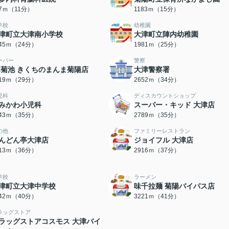
67ｍ（11分）
1183ｍ（15分）
学校
幼稚園
津町立大津南小学校
大津町立陣内幼稚園
845ｍ（24分）
1981ｍ（25分）
ーパー
警察
A菊池 きくちのまんま菊陽店
大津警察署
319ｍ（29分）
2652ｍ（34分）
児科
ディスカウントショップ
みかわ小児科
スーパー・キッド 大津店
743ｍ（35分）
2789ｍ（35分）
の他
ファミリーレストラン
んどん亭大津店
ジョイフル 大津店
813ｍ（36分）
2916ｍ（37分）
学校
ラーメン
津町立大津中学校
味千拉麺 菊陽バイパス店
142ｍ（40分）
3221ｍ（41分）
ラッグストア
ラッグストアコスモス 大津バイ