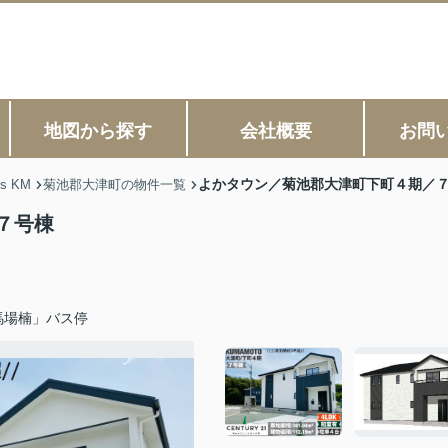
地図から探す
会社概要
お問
よかタウン／菊池郡大津町下町４期／
s KM
菊池郡大津町の物件一覧
７号棟
馬場楠」バス停