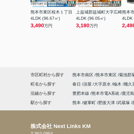
熊本市東区桜木１丁目
上益城郡益城町大字広崎
熊本
4LDK (96.67㎡)
4LDK (96.05㎡)
4LDK
3,490
3,180
2,49
万円
万円
市区町村から探す
熊本市南区
熊本市東区
菊池郡
町名から探す
春日
須屋
大字原水
楡木
幾久
沿線から探す
豊肥本線
熊本市電A系統
鹿児
駅から探す
熊本
健軍町
肥後大津
武蔵塚
株式会社 Next Links KM
〒862-0954