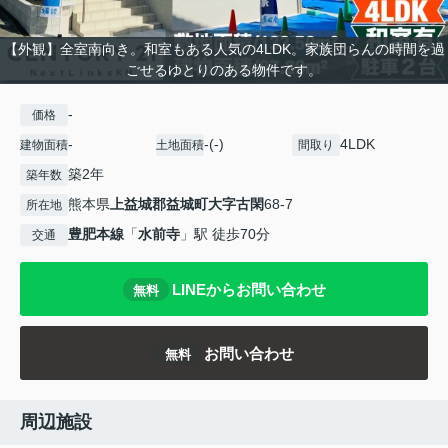
【外観】全室南向き。和室もある人気の4LDK。家族団らんの時間を過
ごせるゆとりのある物件です。
-
価格
-
-(-)
4LDK
建物面積
土地面積
間取り
築2年
築年数
熊本県
上益城郡益城町
大字古閑
68-7
所在地
豊肥本線
「
水前寺
」駅 徒歩70分
交通
LINEからお問い合わせ
無料
お問い合わせ
無料
周辺施設