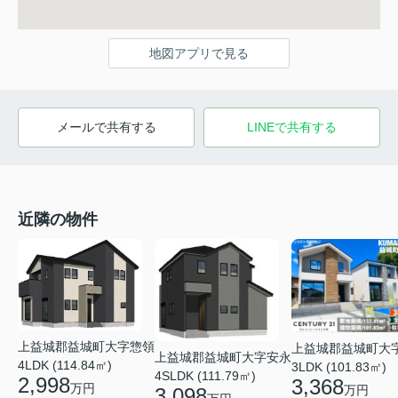
地図アプリで見る
メールで共有する
LINEで共有する
近隣の物件
上益城郡益城町大字惣領
上益城郡益城町大
上益城郡益城町大字安永
4LDK (114.84㎡)
3LDK (101.83㎡)
4SLDK (111.79㎡)
2,998
3,368
万円
万円
3,098