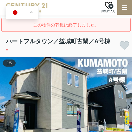
0
お気に入り
JA
この物件の募集は終了しました。
ハートフルタウン／益城町古閑／A号棟
-
1
/
5