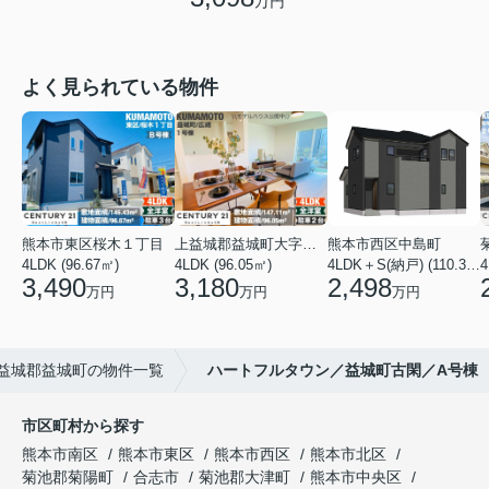
万円
よく見られている物件
熊本市東区桜木１丁目
上益城郡益城町大字広崎
熊本市西区中島町
4LDK (96.67㎡)
4LDK (96.05㎡)
4LDK＋S(納戸) (110.37㎡)
4
3,490
3,180
2,498
万円
万円
万円
益城郡益城町の物件一覧
ハートフルタウン／益城町古閑／A号棟
市区町村から探す
熊本市南区
熊本市東区
熊本市西区
熊本市北区
菊池郡菊陽町
合志市
菊池郡大津町
熊本市中央区