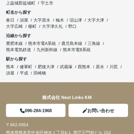
上益城郡益城町
宇土市
町名から探す
春日
須屋
大字原水
楡木
沼山津
大字大津
大字広崎
榎町
大字津久礼
野口
沿線から探す
豊肥本線
熊本市電A系統
鹿児島本線
三角線
熊本電気鉄道
九州新幹線
熊本市電B系統
駅から探す
熊本
健軍町
肥後大津
武蔵塚
西熊本
原水
川尻
須屋
平成
田崎橋
株式会社 Next Links KM
096-284-1968
お問い合わせ
〒862-0954
熊本県熊本市中央区神水１丁目6-1 県庁正門前ビル 102