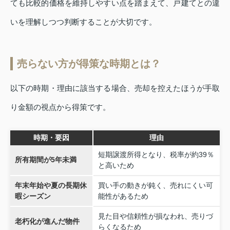
ても比較的価格を維持しやすい点を踏まえて、戸建てとの違
いを理解しつつ判断することが大切です。
売らない方が得策な時期とは？
以下の時期・理由に該当する場合、売却を控えたほうが手取
り金額の視点から得策です。
時期・要因
理由
短期譲渡所得となり、税率が約39％
所有期間が5年未満
と高いため
年末年始や夏の長期休
買い手の動きが鈍く、売れにくい可
暇シーズン
能性があるため
見た目や信頼性が損なわれ、売りづ
老朽化が進んだ物件
らくなるため