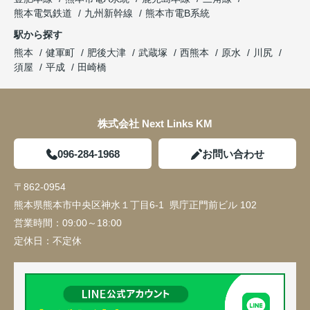
熊本電気鉄道
九州新幹線
熊本市電B系統
駅から探す
熊本
健軍町
肥後大津
武蔵塚
西熊本
原水
川尻
須屋
平成
田崎橋
株式会社 Next Links KM
096-284-1968
お問い合わせ
〒862-0954
熊本県熊本市中央区神水１丁目6-1 県庁正門前ビル 102
営業時間：
09:00～18:00
定休日：
不定休