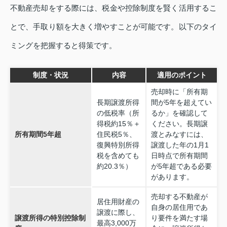
不動産売却をする際には、税金や控除制度を賢く活用するこ
とで、手取り額を大きく増やすことが可能です。以下のタイ
ミングを把握すると得策です。
制度・状況
内容
適用のポイント
売却時に「所有期
長期譲渡所得
間が5年を超えてい
の低税率（所
るか」を確認して
得税約15％＋
ください。長期譲
所有期間5年超
住民税5％、
渡とみなすには、
復興特別所得
譲渡した年の1月1
税を含めても
日時点で所有期間
約20.3％）
が5年超である必要
があります。
売却する不動産が
居住用財産の
自身の居住用であ
譲渡に際し、
譲渡所得の特別控除制
り要件を満たす場
最高3,000万