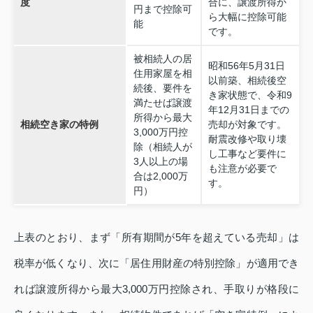
度
合に、譲渡所得か
円まで控除可
ら大幅に控除可能
能
です。
被相続人の居
昭和56年5月31日
住用家屋を相
以前築、相続後空
続後、要件を
き家状態で、令和9
満たせば譲渡
年12月31日までの
所得から最大
相続空き家の特例
売却が対象です。
3,000万円控
耐震改修や取り壊
除（相続人が
し工事など要件に
3人以上の場
も注意が必要で
合は2,000万
す。
円）
上表のとおり、まず「所有期間が5年を超えている売却」は
税率が低くなり、次に「居住用財産の特別控除」が適用でき
れば譲渡所得から最大3,000万円控除され、手取りが格段に