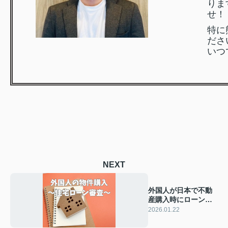
りま
せ！
特に
ださ
いつ
NEXT
外国人が日本で不動
産購入時にローン審
査は？必要書類や注
2026.01.22
意点をまとめて解説