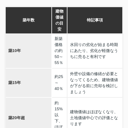
建物
価値
築年数
特記事項
の目
安
新築
価格
水回りの劣化が始まる時期
築10年
の約
にあたり、劣化が軽微なう
50～
ちに売ると有利です
55％
外壁や設備の修繕が必要と
約25
なってくるため、建物価値
築15年
～
が下がる前に売却を検討し
40％
ましょう
約
15%
建物価値はほぼなくなり、
以
築20年超
土地価値中心での評価とな
下、
ります
ほぼ