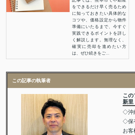
をできるだけ早く売るため
に知っておきたい具体的な
コツや、価格設定から物件
準備にいたるまで、今すぐ
実践できるポイントを詳し
く解説します。無理なく、
確実に売却を進めたい方
は、ぜひ続きをご...
この記事の執筆者
この
新里
◇沖
◇保
お客