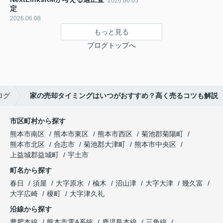
2026.06.05
定
2026.06.08
もっと見る
ブログトップへ
ログ
家の売却タイミングはいつがおすすめ？高く売るコツも解説
市区町村から探す
熊本市南区
熊本市東区
熊本市西区
菊池郡菊陽町
熊本市北区
合志市
菊池郡大津町
熊本市中央区
上益城郡益城町
宇土市
町名から探す
春日
須屋
大字原水
楡木
沼山津
大字大津
幾久富
大字広崎
榎町
大字津久礼
沿線から探す
豊肥本線
熊本市電A系統
鹿児島本線
三角線