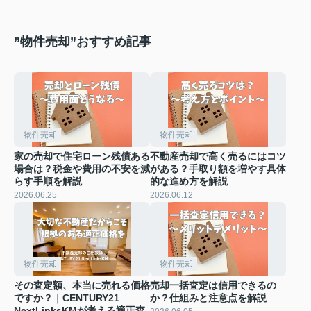
”物件売却”おすすめ記事
物件売却
物件売却
家の売却で住宅ローン残債ある
不動産売却で高く売るにはコツ
場合は？税金や費用の不安を減
がある？手取り額を増やす具体
らす手順を解説
的な進め方を解説
2026.06.25
2026.06.12
物件売却
物件売却
その査定額、本当に売れる価格
売却一括査定は信用できるの
ですか？｜CENTURY21
か？仕組みと注意点を解説
NextLinksKMが考える適正査