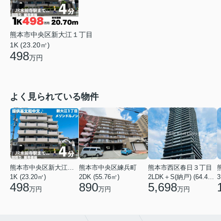
熊本市中央区新大江１丁目
1K (23.20㎡)
498
万円
よく見られている物件
熊本市中央区新大江１丁目
熊本市中央区練兵町
熊本市西区春日３丁目
1K (23.20㎡)
2DK (55.76㎡)
2LDK＋S(納戸) (64.44㎡)
3
498
890
5,698
万円
万円
万円