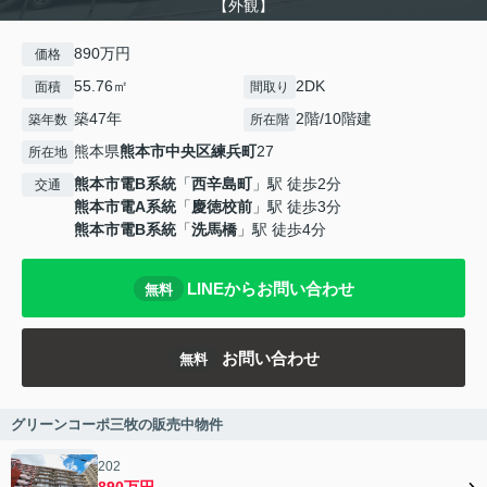
【外観】
890万円
価格
55.76㎡
2DK
面積
間取り
築47年
2階/10階建
築年数
所在階
熊本県
熊本市中央区
練兵町
27
所在地
熊本市電B系統
「
西辛島町
」駅 徒歩2分
交通
熊本市電A系統
「
慶徳校前
」駅 徒歩3分
熊本市電B系統
「
洗馬橋
」駅 徒歩4分
LINEからお問い合わせ
無料
お問い合わせ
無料
グリーンコーポ三牧の販売中物件
202
890万円