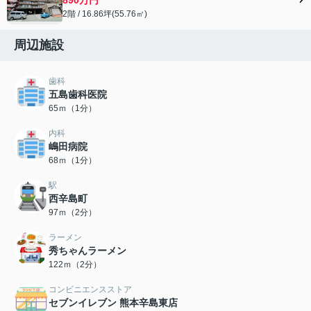
2階 / 16.86坪(55.76㎡)
周辺施設
歯科
五島歯科医院
65ｍ（1分）
内科
嶋田病院
68ｍ（1分）
駅
西辛島町
97ｍ（2分）
ラーメン
秀ちゃんラーメン
122ｍ（2分）
コンビニエンスストア
セブンイレブン 熊本辛島東店