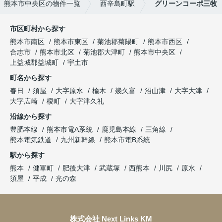
熊本市中央区の物件一覧
西辛島町駅
グリーンコーポ三牧
市区町村から探す
熊本市南区
熊本市東区
菊池郡菊陽町
熊本市西区
合志市
熊本市北区
菊池郡大津町
熊本市中央区
上益城郡益城町
宇土市
町名から探す
春日
須屋
大字原水
楡木
幾久富
沼山津
大字大津
大字広崎
榎町
大字津久礼
沿線から探す
豊肥本線
熊本市電A系統
鹿児島本線
三角線
熊本電気鉄道
九州新幹線
熊本市電B系統
駅から探す
熊本
健軍町
肥後大津
武蔵塚
西熊本
川尻
原水
須屋
平成
光の森
株式会社 Next Links KM