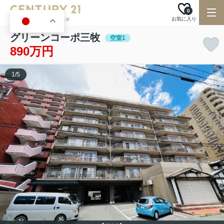
0
お気に入り
JA
グリーンコーポ三牧
空室1
890万円
1
/
5