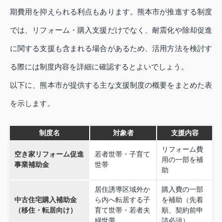
期費用を抑えられる利点もあります。熊本市が推進する制度
では、リフォーム・購入支援だけでなく、耐震化や除却促進
に関する支援も含まれる場合があるため、活用方法を検討す
る際には制度内容を詳細に確認するとよいでしょう。
以下に、熊本市が提供する主な支援制度の概要をまとめた表
を示します。
制度名
対象者
支援内容
リフォーム費
空き家リフォーム促進
若者世帯・子育て
用の一部を補
事業補助金
世帯
助
居住誘導区域外か
購入費の一部
中古住宅購入補助金
ら内へ転居する子
を補助（先着
（移住・転居向け）
育て世帯・若者夫
順、契約前申
婦世帯
請必須）