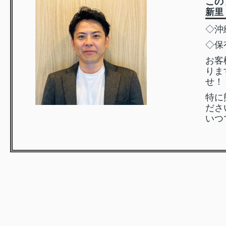
この
新里
◇沖
◇保
お客
りま
せ！
特に
ださ
いつ