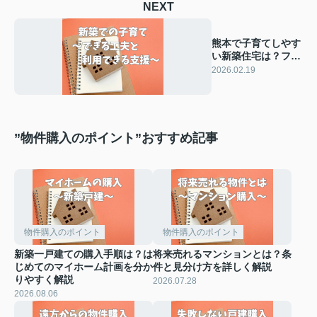
NEXT
熊本で子育てしやす
い新築住宅は？ファ
ミリー向けの間取り
2026.02.19
や工夫も紹介
”物件購入のポイント”おすすめ記事
物件購入のポイント
物件購入のポイント
新築一戸建ての購入手順は？は
将来売れるマンションとは？条
じめてのマイホーム計画を分か
件と見分け方を詳しく解説
りやすく解説
2026.07.28
2026.08.06