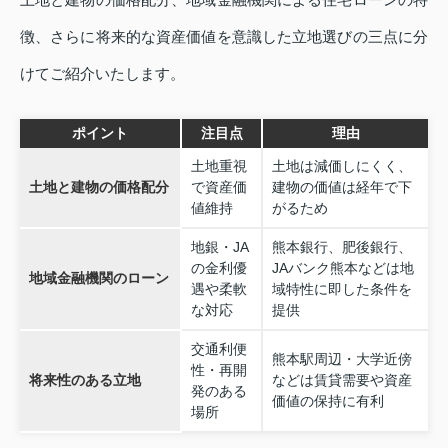
徴、さらに将来的な資産価値を意識した立地選びの三点に分
けてご紹介いたします。
ポイント
注目点
理由
土地重視
土地は減価しにくく、
土地と建物の価格配分
で資産価
建物の価値は経年で下
値維持
がるため
地銀・JA
熊本銀行、肥後銀行、
の金利優
JAバンク熊本などは地
地域金融機関のローン
遇や柔軟
域特性に即した条件を
な対応
提供
交通利便
熊本駅周辺・大学近傍
性・再開
将来性のある立地
などは賃貸需要や資産
発のある
価値の保持に有利
場所