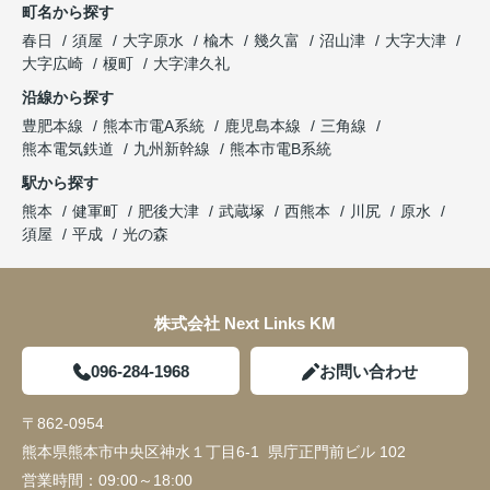
町名から探す
春日
須屋
大字原水
楡木
幾久富
沼山津
大字大津
大字広崎
榎町
大字津久礼
沿線から探す
豊肥本線
熊本市電A系統
鹿児島本線
三角線
熊本電気鉄道
九州新幹線
熊本市電B系統
駅から探す
熊本
健軍町
肥後大津
武蔵塚
西熊本
川尻
原水
須屋
平成
光の森
株式会社 Next Links KM
096-284-1968
お問い合わせ
〒862-0954
熊本県熊本市中央区神水１丁目6-1 県庁正門前ビル 102
営業時間：
09:00～18:00