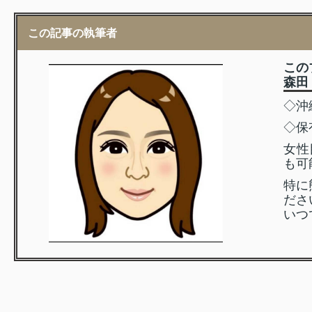
この記事の執筆者
この
森田 
◇沖
◇保
女性
も可
特に
ださ
いつ