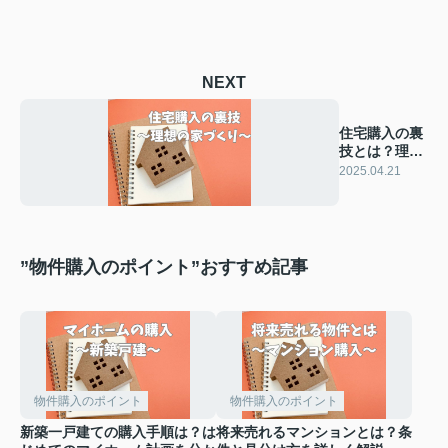
NEXT
住宅購入の裏
技とは？理想
の家づくりを
2025.04.21
解説
”物件購入のポイント”おすすめ記事
物件購入のポイント
物件購入のポイント
新築一戸建ての購入手順は？は
将来売れるマンションとは？条