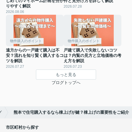
じめてのマイホーム計画を分か
件と見分け方を詳しく解説
りやすく解説
2026.07.28
2026.08.06
物件購入のポイント
物件購入のポイント
遠方からの一戸建て購入は不
戸建て購入で失敗しないコツ
安？流れを知り賢く購入するコ
は？内覧の見方と立地価格の考
ツを解説
え方を解説
2026.07.27
2026.07.23
もっと見る
ブログトップへ
グ
熊本で住宅購入するなら棟上げが鍵？棟上げの重要性をご紹介
市区町村から探す