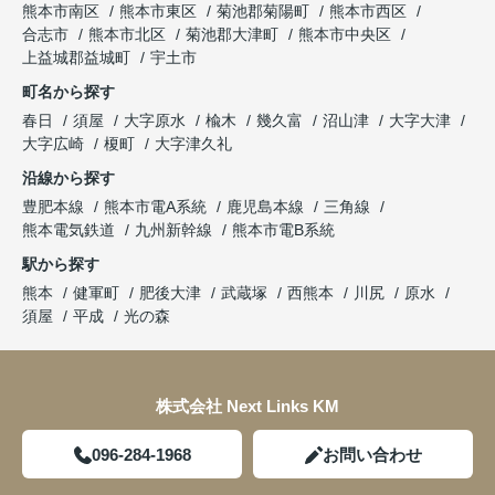
熊本市南区
熊本市東区
菊池郡菊陽町
熊本市西区
合志市
熊本市北区
菊池郡大津町
熊本市中央区
上益城郡益城町
宇土市
町名から探す
春日
須屋
大字原水
楡木
幾久富
沼山津
大字大津
大字広崎
榎町
大字津久礼
沿線から探す
豊肥本線
熊本市電A系統
鹿児島本線
三角線
熊本電気鉄道
九州新幹線
熊本市電B系統
駅から探す
熊本
健軍町
肥後大津
武蔵塚
西熊本
川尻
原水
須屋
平成
光の森
株式会社 Next Links KM
096-284-1968
お問い合わせ