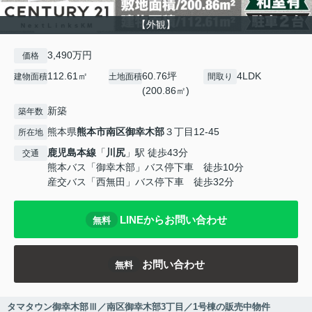
【外観】
3,490万円
価格
112.61㎡
60.76坪
4LDK
建物面積
土地面積
間取り
(200.86㎡)
新築
築年数
熊本県
熊本市南区
御幸木部
３丁目12-45
所在地
鹿児島本線
「
川尻
」駅 徒歩43分
交通
熊本バス「御幸木部」バス停下車 徒歩10分
産交バス「西無田」バス停下車 徒歩32分
LINEからお問い合わせ
無料
お問い合わせ
無料
タマタウン御幸木部Ⅲ／南区御幸木部3丁目／1号棟の販売中物件