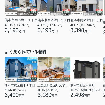
熊本市南区野口１丁目
熊本市南区野口１丁目
熊本市南区野口１丁目
4LDK (114.26㎡)
4LDK (112.61㎡)
4LDK (105.98㎡)
4
3,198
3,198
3,398
万円
万円
万円
よく見られている物件
熊本市東区桜木１丁目
上益城郡益城町大字広崎
熊本市西区中島町
4LDK (96.67㎡)
4LDK (96.05㎡)
4LDK＋S(納戸) (110.37㎡)
4
3,490
3,180
2,498
万円
万円
万円