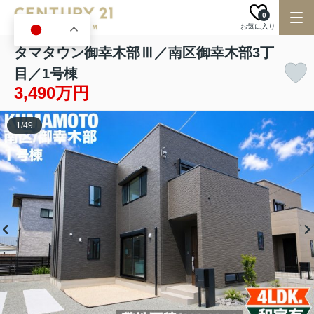
0
お気に入り
JA
タマタウン御幸木部Ⅲ／南区御幸木部3丁
目／1号棟
3,490万円
1
/
49