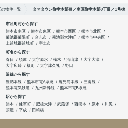
区の物件一覧
タマタウン御幸木部Ⅲ／南区御幸木部3丁目／1号棟
市区町村から探す
熊本市南区
熊本市東区
熊本市西区
熊本市北区
菊池郡菊陽町
合志市
菊池郡大津町
熊本市中央区
上益城郡益城町
宇土市
町名から探す
春日
須屋
大字原水
楡木
沼山津
大字大津
大字広崎
榎町
大字津久礼
野口
沿線から探す
豊肥本線
熊本市電A系統
鹿児島本線
三角線
熊本電気鉄道
九州新幹線
熊本市電B系統
駅から探す
熊本
健軍町
肥後大津
武蔵塚
西熊本
原水
川尻
須屋
平成
田崎橋