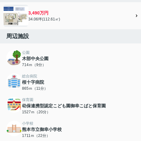
3,490万円
34.06坪(112.61㎡)
周辺施設
公園
木部中央公園
714ｍ（9分）
総合病院
桜十字病院
865ｍ（11分）
保育園
幼保連携型認定こども園御幸こばと保育園
1527ｍ（20分）
小学校
熊本市立御幸小学校
1711ｍ（22分）