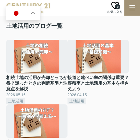
0
お気に入り
JA
土地活用のブログ一覧
相続土地の活用か売却どっちが
接道と建ぺい率の関係は重要？
得？迷ったときの判断基準と注
容積率と土地活用の基本を押さ
意点を解説
えよう
2026.05.15
2026.04.15
土地活用
土地活用