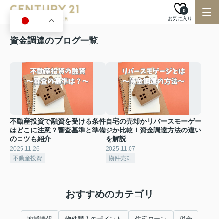
0
お気に入り
JA
資金調達のブログ一覧
不動産投資で融資を受ける条件
自宅の売却かリバースモーゲー
はどこに注意？審査基準と準備
ジか比較！資金調達方法の違い
のコツも紹介
を解説
2025.11.26
2025.11.07
不動産投資
物件売却
おすすめのカテゴリ
地域情報
物件購入のポイント
住宅ローン
税金