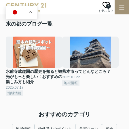
0
お気に入り
JA
水の都のブログ一覧
水前寺成趣園の歴史を知ると観
熊本市ってどんなところ？
光がもっと楽しい！おすすめの
2025.01.22
楽しみ方も紹介
地域情報
2025.07.17
地域情報
おすすめのカテゴリ
地域情報
物件購入のポイント
住宅ローン
税金