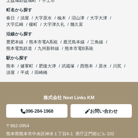
上益城郡益城町
宇土市
町名から探す
春日
須屋
大字原水
楡木
沼山津
大字大津
大字広崎
榎町
大字津久礼
幾久富
沿線から探す
豊肥本線
熊本市電A系統
鹿児島本線
三角線
熊本電気鉄道
九州新幹線
熊本市電B系統
駅から探す
熊本
健軍町
肥後大津
武蔵塚
西熊本
原水
川尻
須屋
平成
田崎橋
株式会社 Next Links KM
096-284-1968
お問い合わせ
〒862-0954
熊本県熊本市中央区神水１丁目6-1 県庁正門前ビル 102