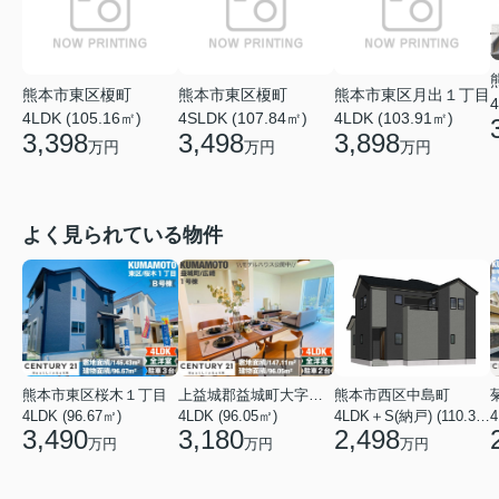
熊本市東区榎町
熊本市東区榎町
熊本市東区月出１丁目
4
4LDK (105.16㎡)
4SLDK (107.84㎡)
4LDK (103.91㎡)
3,398
3,498
3,898
万円
万円
万円
よく見られている物件
熊本市東区桜木１丁目
上益城郡益城町大字広崎
熊本市西区中島町
4LDK (96.67㎡)
4LDK (96.05㎡)
4LDK＋S(納戸) (110.37㎡)
4
3,490
3,180
2,498
万円
万円
万円