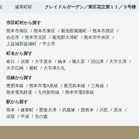
覧
健軍町駅
クレイドルガーデン／東区花立第１１／３号棟
市区町村から探す
熊本市南区
熊本市東区
菊池郡菊陽町
熊本市西区
合志市
熊本市北区
菊池郡大津町
熊本市中央区
上益城郡益城町
宇土市
町名から探す
春日
須屋
大字原水
楡木
幾久富
沼山津
大字大津
大字広崎
榎町
大字津久礼
沿線から探す
豊肥本線
熊本市電A系統
鹿児島本線
三角線
熊本電気鉄道
九州新幹線
熊本市電B系統
駅から探す
熊本
健軍町
肥後大津
武蔵塚
西熊本
川尻
原水
須屋
平成
光の森