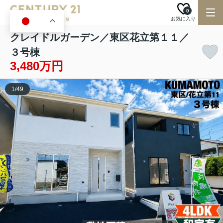
0
お気に入り
JA
クレイドルガーデン／東区花立第１１／
３号棟
3,480万円
1
/
49