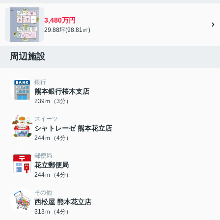
3,480万円
29.88坪(98.81㎡)
周辺施設
銀行
熊本銀行桜木支店
239ｍ（3分）
スイーツ
シャトレーゼ 熊本花立店
244ｍ（4分）
郵便局
花立郵便局
244ｍ（4分）
その他
西松屋 熊本花立店
313ｍ（4分）