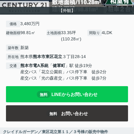
【外観】
3,480万円
価格
98.81㎡
33.35坪
4LDK
建物面積
土地面積
間取り
(110.28㎡)
新築
築年数
熊本県
熊本市東区
花立
３丁目28-14
所在地
熊本市電A系統
「
健軍町
」駅 徒歩19分
交通
産交バス「花立公園前」バス停下車 徒歩2分
産交バス「光の森産交」バス停下車 徒歩7分
LINEからお問い合わせ
無料
お問い合わせ
無料
クレイドルガーデン／東区花立第１１／３号棟の販売中物件