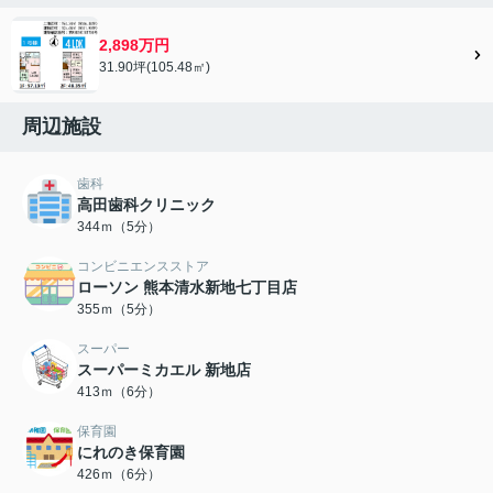
2,898万円
31.90坪(105.48㎡)
周辺施設
歯科
高田歯科クリニック
344ｍ（5分）
コンビニエンスストア
ローソン 熊本清水新地七丁目店
355ｍ（5分）
スーパー
スーパーミカエル 新地店
413ｍ（6分）
保育園
にれのき保育園
426ｍ（6分）