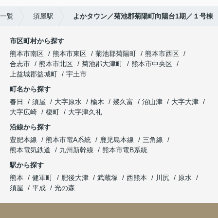
一覧
須屋駅
よかタウン／菊池郡菊陽町向陽台1期／１号棟
市区町村から探す
熊本市南区
熊本市東区
菊池郡菊陽町
熊本市西区
合志市
熊本市北区
菊池郡大津町
熊本市中央区
上益城郡益城町
宇土市
町名から探す
春日
須屋
大字原水
楡木
幾久富
沼山津
大字大津
大字広崎
榎町
大字津久礼
沿線から探す
豊肥本線
熊本市電A系統
鹿児島本線
三角線
熊本電気鉄道
九州新幹線
熊本市電B系統
駅から探す
熊本
健軍町
肥後大津
武蔵塚
西熊本
川尻
原水
須屋
平成
光の森