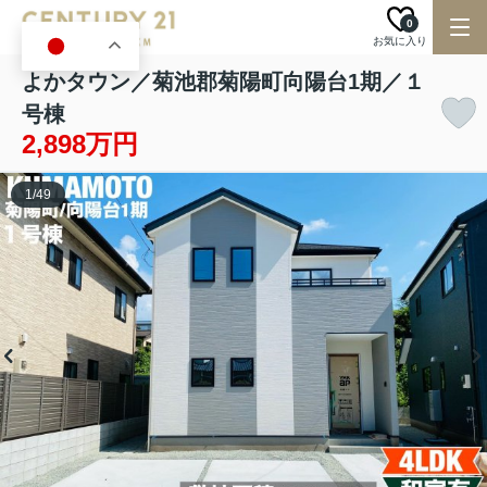
0
お気に入り
JA
よかタウン／菊池郡菊陽町向陽台1期／１
号棟
2,898万円
1
/
49