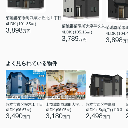
菊池郡菊陽町武蔵ヶ丘北１丁目
4LDK (101.85㎡)
菊池郡菊陽町大字津久礼
菊池郡菊陽
3,898
万円
4LDK (105.16㎡)
4LDK (104.
3,789
3,898
万円
万
よく見られている物件
熊本市東区桜木１丁目
上益城郡益城町大字広崎
熊本市西区中島町
4LDK (96.67㎡)
4LDK (96.05㎡)
4LDK＋S(納戸) (110.37㎡)
4
3,490
3,180
2,498
万円
万円
万円