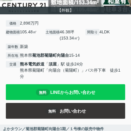
【外観】
2,898万円
価格
105.48㎡
46.38坪
4LDK
建物面積
土地面積
間取り
(153.34㎡)
新築
築年数
熊本県
菊池郡菊陽町
向陽台
15-14
所在地
熊本電気鉄道
「
須屋
」駅 徒歩24分
交通
熊本県菊陽町「向陽台（菊陽町）」バス停下車 徒歩1
分
LINEからお問い合わせ
無料
お問い合わせ
無料
よかタウン／菊池郡菊陽町向陽台1期／１号棟の販売中物件