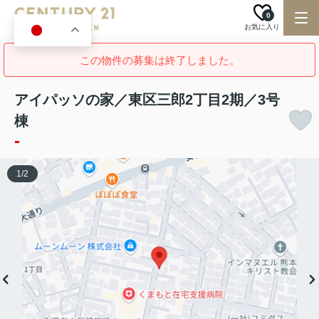
0
お気に入り
JA
この物件の募集は終了しました。
アイパッソの家／東区三郎2丁目2期／3号
棟
-
1
/
2