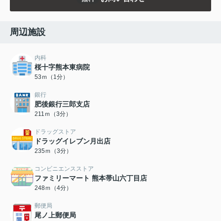
周辺施設
内科
桜十字熊本東病院
53ｍ（1分）
銀行
肥後銀行三郎支店
211ｍ（3分）
ドラッグストア
ドラッグイレブン月出店
235ｍ（3分）
コンビニエンスストア
ファミリーマート 熊本帯山六丁目店
248ｍ（4分）
郵便局
尾ノ上郵便局