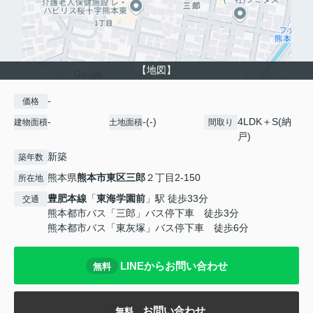
【地図】
-
価格
-
-(-)
4LDK＋S(納
建物面積
土地面積
間取り
戸)
新築
築年数
熊本県
熊本市東区
三郎
２丁目2-150
所在地
豊肥本線
「
東海学園前
」駅 徒歩33分
交通
熊本都市バス「三郎」バス停下車 徒歩3分
熊本都市バス「東灰塚」バス停下車 徒歩6分
LINEからお問い合わせ
無料
お問い合わせ
無料