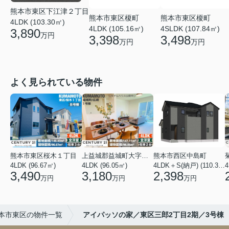
熊本市東区下江津２丁目
熊本市東区榎町
熊本市東区榎町
4LDK (103.30㎡)
4LDK (105.16㎡)
4SLDK (107.84㎡)
3,890
万円
3,398
3,498
万円
万円
よく見られている物件
熊本市東区桜木１丁目
上益城郡益城町大字広崎
熊本市西区中島町
4LDK (96.67㎡)
4LDK (96.05㎡)
4LDK＋S(納戸) (110.37㎡)
4
3,490
3,180
2,398
万円
万円
万円
本市東区の物件一覧
アイパッソの家／東区三郎2丁目2期／3号棟