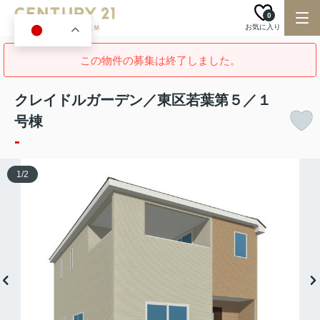
0
お気に入り
JA
この物件の募集は終了しました。
クレイドルガーデン／東区若葉第５／１
号棟
-
1
/
2