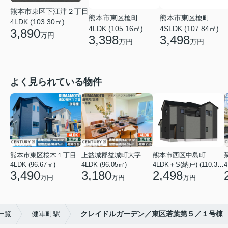
熊本市東区下江津２丁目
熊本市東区榎町
熊本市東区榎町
4LDK (103.30㎡)
4LDK (105.16㎡)
4SLDK (107.84㎡)
3,890
万円
3,398
3,498
万円
万円
よく見られている物件
熊本市東区桜木１丁目
上益城郡益城町大字広崎
熊本市西区中島町
4LDK (96.67㎡)
4LDK (96.05㎡)
4LDK＋S(納戸) (110.37㎡)
4
3,490
3,180
2,498
万円
万円
万円
一覧
健軍町駅
クレイドルガーデン／東区若葉第５／１号棟