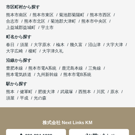
市区町村から探す
熊本市南区
熊本市東区
菊池郡菊陽町
熊本市西区
合志市
熊本市北区
菊池郡大津町
熊本市中央区
上益城郡益城町
宇土市
町名から探す
春日
須屋
大字原水
楡木
幾久富
沼山津
大字大津
大字広崎
榎町
大字津久礼
沿線から探す
豊肥本線
熊本市電A系統
鹿児島本線
三角線
熊本電気鉄道
九州新幹線
熊本市電B系統
駅から探す
熊本
健軍町
肥後大津
武蔵塚
西熊本
川尻
原水
須屋
平成
光の森
株式会社 Next Links KM