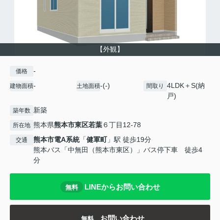
【外観】
-
価格
-
-(-)
4LDK＋S(納
建物面積
土地面積
間取り
戸)
新築
築年数
熊本県
熊本市東区
若葉
６丁目12-78
所在地
熊本市電A系統
「
健軍町
」駅 徒歩19分
交通
熊本バス「中無田（熊本市東区）」バス停下車 徒歩4
分
LINEからお問い合わせ
無料
お問い合わせ
無料