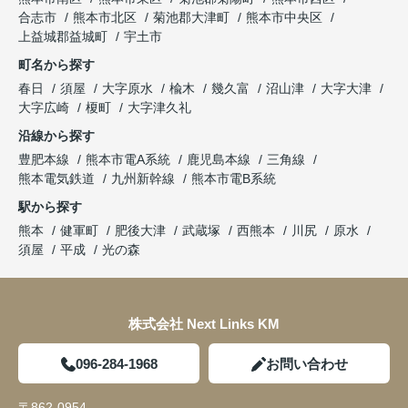
合志市
熊本市北区
菊池郡大津町
熊本市中央区
上益城郡益城町
宇土市
町名から探す
春日
須屋
大字原水
楡木
幾久富
沼山津
大字大津
大字広崎
榎町
大字津久礼
沿線から探す
豊肥本線
熊本市電A系統
鹿児島本線
三角線
熊本電気鉄道
九州新幹線
熊本市電B系統
駅から探す
熊本
健軍町
肥後大津
武蔵塚
西熊本
川尻
原水
須屋
平成
光の森
株式会社 Next Links KM
096-284-1968
お問い合わせ
〒862-0954