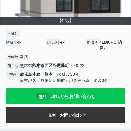
【外観】
-
価格
-
-(-)
4LDK＋S(納
建物面積
土地面積
間取り
戸)
新築
築年数
熊本県
熊本市西区
谷尾崎町
1040-22
所在地
鹿児島本線
「
熊本
」駅 徒歩38分
交通
産交バス「谷尾崎団地前」バス停下車 徒歩3分
LINEからお問い合わせ
無料
お問い合わせ
無料