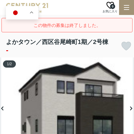
0
お気に入り
JA
この物件の募集は終了しました。
よかタウン／西区谷尾崎町1期／2号棟
-
1
/
2