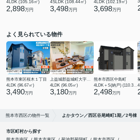
3
4LDK (105.16㎡)
4SLDK (108.44㎡)
4LDK (102.19㎡)
2,898
3,498
3,698
万円
万円
万円
よく見られている物件
熊本市東区桜木１丁目
上益城郡益城町大字広崎
熊本市西区中島町
4LDK (96.67㎡)
4LDK (96.05㎡)
4LDK＋S(納戸) (110.37㎡)
4
3,490
3,180
2,498
万円
万円
万円
熊本市西区の物件一覧
よかタウン／西区谷尾崎町1期／2号棟
市区町村から探す
熊本市南区
熊本市東区
菊池郡菊陽町
熊本市西区