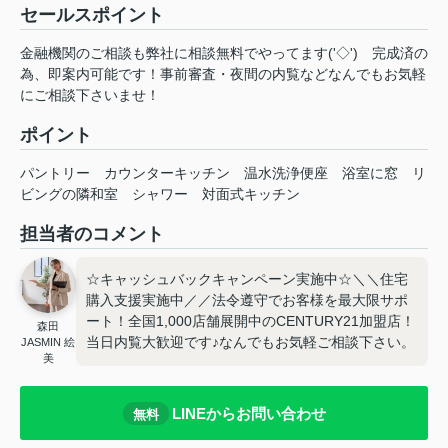
セールスポイント
金融機関のご相談も弊社に相談無料でやってます('◇')ゞ完成済の
為、即案内可能です！事前審査・夜間の内覧などなんでもお気軽
にご相談下さいませ！
ポイント
パントリー
カウンターキッチン
温水洗浄便座
浴室に窓
リ
ビングの隣和室
シャワー
対面式キッチン
担当者のコメント
☆キャッシュバックキャンペーン実施中☆＼＼住宅
購入支援実施中／／法令遵守でお客様を最大限サポ
ート！全国1,000店舗展開中のCENTURY21加盟店！
森田
当日内覧大歓迎です♪なんでもお気軽ご相談下さい。
JASMIN 絵
美
LINEからお問い合わせ
無料