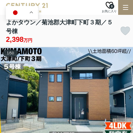
0
お気に入り
JA
よかタウン／菊池郡大津町下町３期／５
号棟
2,398
万円
1
/
50