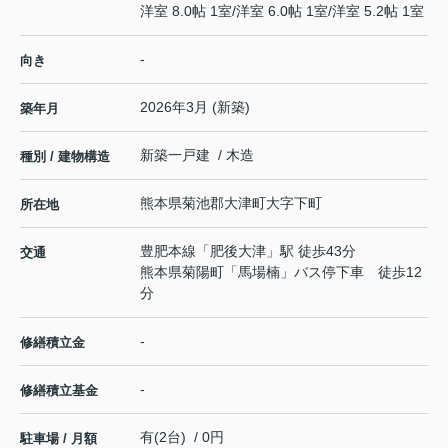
洋室 8.0帖 1室
/
洋室 6.0帖 1室
/
洋室 5.2帖 1室
-
向き
2026年3月 (新築)
築年月
新築一戸建 / 木造
種別 / 建物構造
熊本県
菊池郡大津町
大字下町
所在地
豊肥本線
「
肥後大津
」駅 徒歩43分
交通
熊本県菊陽町「馬場楠」バス停下車 徒歩12
分
-
修繕積立金
-
修繕積立基金
有(2台) / 0円
駐車場 / 月額