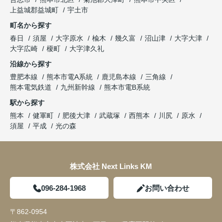
上益城郡益城町
宇土市
町名から探す
春日
須屋
大字原水
楡木
幾久富
沼山津
大字大津
大字広崎
榎町
大字津久礼
沿線から探す
豊肥本線
熊本市電A系統
鹿児島本線
三角線
熊本電気鉄道
九州新幹線
熊本市電B系統
駅から探す
熊本
健軍町
肥後大津
武蔵塚
西熊本
川尻
原水
須屋
平成
光の森
株式会社 Next Links KM
096-284-1968
お問い合わせ
〒862-0954