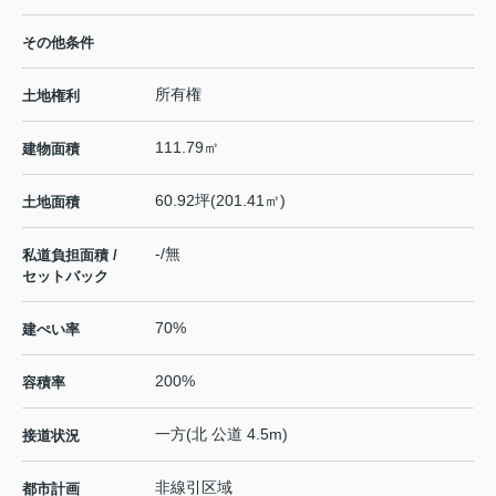
その他条件
所有権
土地権利
111.79㎡
建物面積
60.92坪(201.41㎡)
土地面積
-/無
私道負担面積 /
セットバック
70%
建ぺい率
200%
容積率
一方(北 公道 4.5m)
接道状況
非線引区域
都市計画