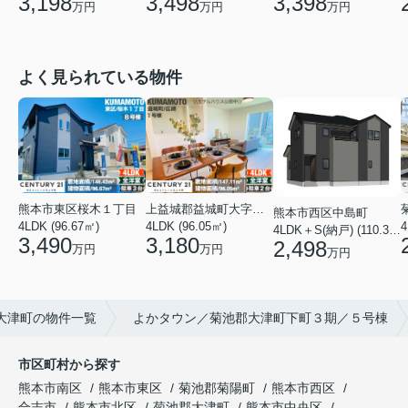
3,198
3,498
3,398
万円
万円
万円
よく見られている物件
熊本市東区桜木１丁目
上益城郡益城町大字広崎
熊本市西区中島町
4LDK (96.67㎡)
4LDK (96.05㎡)
4
4LDK＋S(納戸) (110.37㎡)
3,490
3,180
2,498
万円
万円
万円
大津町の物件一覧
よかタウン／菊池郡大津町下町３期／５号棟
市区町村から探す
熊本市南区
熊本市東区
菊池郡菊陽町
熊本市西区
合志市
熊本市北区
菊池郡大津町
熊本市中央区