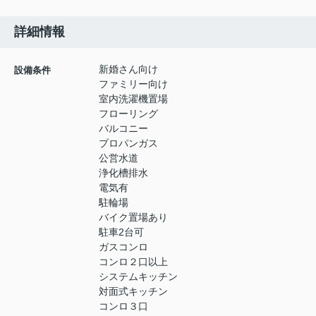
詳細情報
新婚さん向け
設備条件
ファミリー向け
室内洗濯機置場
フローリング
バルコニー
プロパンガス
公営水道
浄化槽排水
電気有
駐輪場
バイク置場あり
駐車2台可
ガスコンロ
コンロ２口以上
システムキッチン
対面式キッチン
コンロ３口