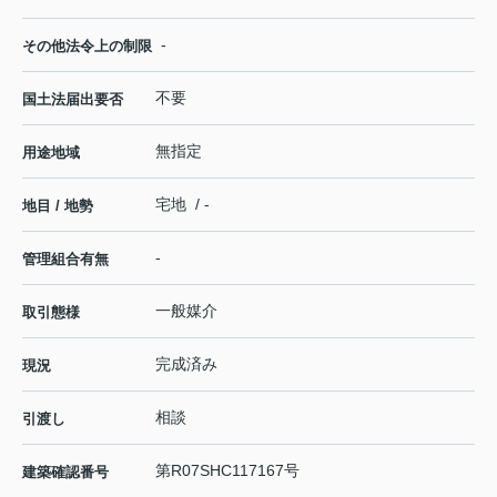
-
その他法令上の制限
不要
国土法届出要否
無指定
用途地域
宅地 / -
地目 / 地勢
-
管理組合有無
一般媒介
取引態様
完成済み
現況
相談
引渡し
第R07SHC117167号
建築確認番号