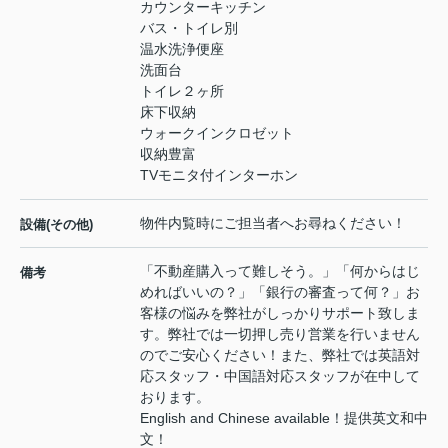
カウンターキッチン
バス・トイレ別
温水洗浄便座
洗面台
トイレ２ヶ所
床下収納
ウォークインクロゼット
収納豊富
TVモニタ付インターホン
物件内覧時にご担当者へお尋ねください！
設備(その他)
「不動産購入って難しそう。」「何からはじ
備考
めればいいの？」「銀行の審査って何？」お
客様の悩みを弊社がしっかりサポート致しま
す。弊社では一切押し売り営業を行いません
のでご安心ください！また、弊社では英語対
応スタッフ・中国語対応スタッフが在中して
おります。
English and Chinese available！提供英文和中
文！