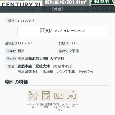
【外観】
2,398万円
価格
支払いシミュレーション
111.79㎡
4LDK
建物面積
間取り
新築
2階建
築年数
階建て
熊本県
菊池郡大津町
大字下町
所在地
豊肥本線
「
肥後大津
」駅 徒歩43分
交通
熊本県菊陽町「馬場楠」バス停下車 徒歩12分
物件の特徴
バストイレ
室内洗濯機
TVモニタ
カウンター
別
置場
付きインタ
キッチン
ーホン