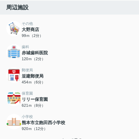
周辺施設
その他
大野商店
99ｍ（2分）
歯科
赤城歯科医院
120ｍ（2分）
郵便局
並建郵便局
454ｍ（6分）
保育園
リリー保育園
621ｍ（8分）
小学校
熊本市立飽田西小学校
920ｍ（12分）