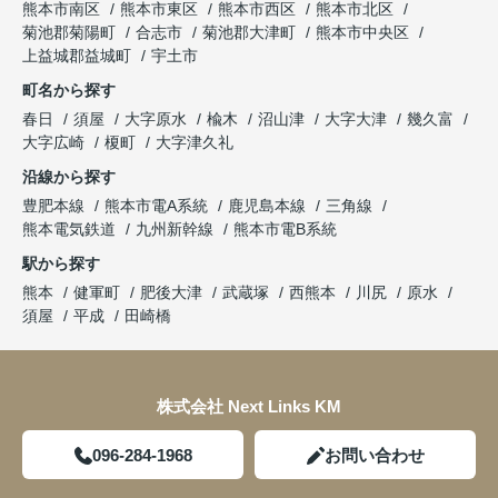
熊本市南区
熊本市東区
熊本市西区
熊本市北区
菊池郡菊陽町
合志市
菊池郡大津町
熊本市中央区
上益城郡益城町
宇土市
町名から探す
春日
須屋
大字原水
楡木
沼山津
大字大津
幾久富
大字広崎
榎町
大字津久礼
沿線から探す
豊肥本線
熊本市電A系統
鹿児島本線
三角線
熊本電気鉄道
九州新幹線
熊本市電B系統
駅から探す
熊本
健軍町
肥後大津
武蔵塚
西熊本
川尻
原水
須屋
平成
田崎橋
株式会社 Next Links KM
096-284-1968
お問い合わせ