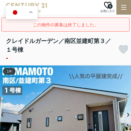
0
お気に入り
JA
この物件の募集は終了しました。
クレイドルガーデン／南区並建町第３／
１号棟
-
1
/
4