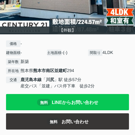
【外観】
-
価格
-
-(-)
4LDK
建物面積
土地面積
間取り
新築
築年数
熊本県
熊本市南区
並建町
294
所在地
鹿児島本線
「
川尻
」駅 徒歩57分
交通
産交バス「並建」バス停下車 徒歩2分
LINEからお問い合わせ
無料
お問い合わせ
無料