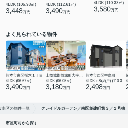
4LDK (110.33㎡)
4LDK (105.98㎡)
4LDK (112.61㎡)
3,580
3,448
3,490
万円
万円
万円
よく見られている物件
熊本市東区桜木１丁目
上益城郡益城町大字広崎
熊本市西区中島町
4LDK (96.67㎡)
4LDK (96.05㎡)
4LDK＋S(納戸) (110.37㎡)
4
3,490
3,180
2,498
万円
万円
万円
市南区の物件一覧
クレイドルガーデン／南区並建町第３／１号棟
市区町村から探す