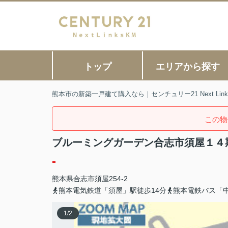
トップ
エリアから探す
熊本市の新築一戸建て購入なら｜センチュリー21 Next Link
この物
ブルーミングガーデン合志市須屋１４
-
熊本県
合志市
須屋
254-2
熊本電気鉄道「須屋」駅徒歩14分
熊本電鉄バス「
1
/
2