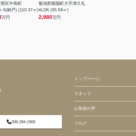
市西区中島町
菊池郡菊陽町大字津久礼
＋S(納戸) (110.37㎡)
4LDK (95.58㎡)
8
2,980
万円
万円
トップページ
2
スタッフ
お客様の声
096-284-1968
ブログ