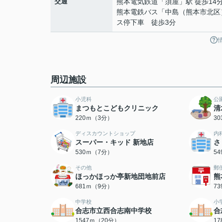
交通
熊本電気鉄道
「
須屋
」駅 徒歩14
熊本電鉄バス「中島（熊本市北区
ス停下車 徒歩3分
周辺施設
小児科
公
まつもとこどもクリニック
清
220ｍ（3分）
3
ディスカウントショップ
内
スーパー・キッド 新地店
さ
530ｍ（7分）
5
その他
郵
ほっかほっか亭新地団地前店
熊
681ｍ（9分）
7
中学校
小
合志市立西合志南中学校
合
1547ｍ（20分）
1