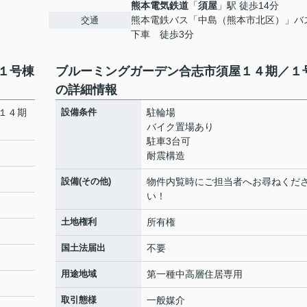
熊本電気鉄道
「
須屋
」駅 徒歩14分
熊本電鉄バス「中島（熊本市北区）」バ
交通
下車 徒歩3分
１号棟
ブルーミングガーデン合志市須屋１４期／１
の詳細情報
１４期
設備条件
駐輪場
バイク置場あり
駐車3台可
耐震構造
設備(その他)
物件内覧時にご担当者へお尋ねくだ
い！
土地権利
所有権
国土法届出
不要
用途地域
第一種中高層住居専用
取引態様
一般媒介