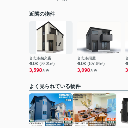
近隣の物件
合志市幾久富
合志市須屋
4LDK (99.01㎡)
4LDK (107.64㎡)
4
3,598
3,098
3
万円
万円
よく見られている物件