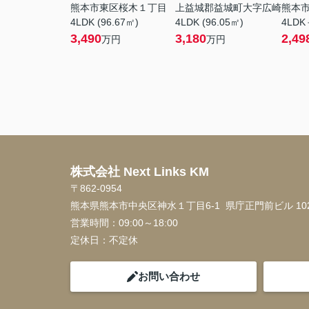
熊本市東区桜木１丁目
上益城郡益城町大字広崎
熊本
4LDK (96.67㎡)
4LDK (96.05㎡)
4LDK
3,490
3,180
2,49
万円
万円
株式会社 Next Links KM
〒862-0954
熊本県熊本市中央区神水１丁目6-1 県庁正門前ビル 10
営業時間：
09:00～18:00
定休日：
不定休
お問い合わせ