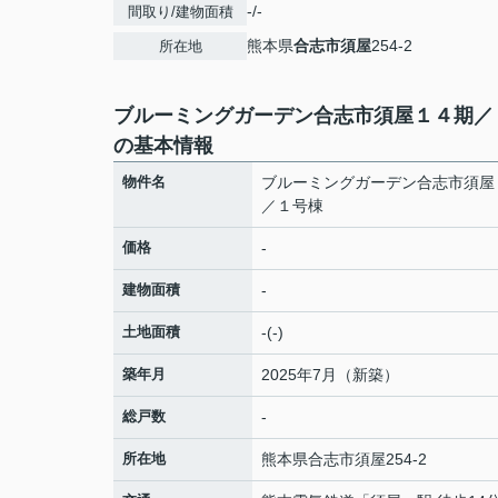
-/-
間取り/建物面積
熊本県
合志市
須屋
254-2
所在地
ブルーミングガーデン合志市須屋１４期／
の基本情報
物件名
ブルーミングガーデン合志市須屋
／１号棟
価格
-
建物面積
-
土地面積
-(-)
築年月
2025年7月（新築）
総戸数
-
所在地
熊本県
合志市
須屋
254-2