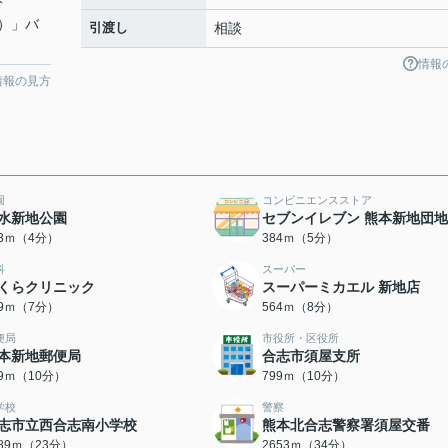
分
）」バ
引渡し
相談
情報
情報の見方
園
コンビニエンスストア
水新地公園
セブンイレブン 熊本新地団
03ｍ（4分）
384ｍ（5分）
科
スーパー
くらクリニック
スーパーミカエル 新地店
49ｍ（7分）
564ｍ（8分）
便局
市役所・区役所
本新地郵便局
合志市須屋支所
39ｍ（10分）
799ｍ（10分）
学校
警察
志市立西合志南小学校
熊本北合志警察署須屋交番
789ｍ（23分）
2653ｍ（34分）