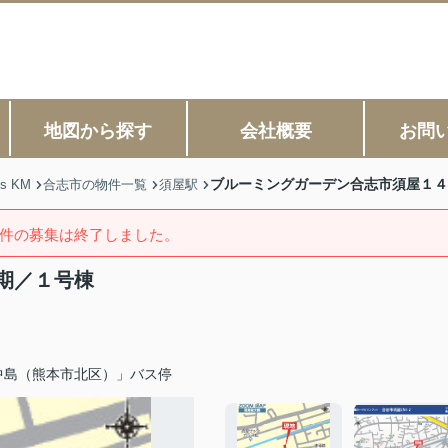
地図から探す
会社概要
お問
ブルーミングガーデン合志市須屋１４
s KM
合志市の物件一覧
須屋駅
件の募集は終了しました。
期／１号棟
中島（熊本市北区）」バス停