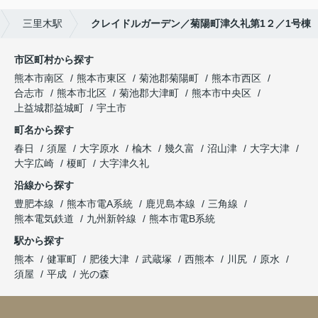
三里木駅
クレイドルガーデン／菊陽町津久礼第1２／1号棟
市区町村から探す
熊本市南区
熊本市東区
菊池郡菊陽町
熊本市西区
合志市
熊本市北区
菊池郡大津町
熊本市中央区
上益城郡益城町
宇土市
町名から探す
春日
須屋
大字原水
楡木
幾久富
沼山津
大字大津
大字広崎
榎町
大字津久礼
沿線から探す
豊肥本線
熊本市電A系統
鹿児島本線
三角線
熊本電気鉄道
九州新幹線
熊本市電B系統
駅から探す
熊本
健軍町
肥後大津
武蔵塚
西熊本
川尻
原水
須屋
平成
光の森