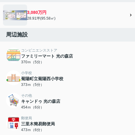
3,080万円
28.91坪(95.58㎡)
周辺施設
コンビニエンスストア
ファミリーマート 光の森店
370ｍ（5分）
小学校
菊陽町立菊陽西小学校
373ｍ（5分）
その他
キャンドゥ 光の森店
454ｍ（6分）
郵便局
三里木簡易郵便局
473ｍ（6分）