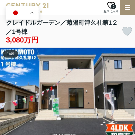
0
お気に入り
JA
クレイドルガーデン／菊陽町津久礼第1２
／1号棟
3,080万円
1
/
49