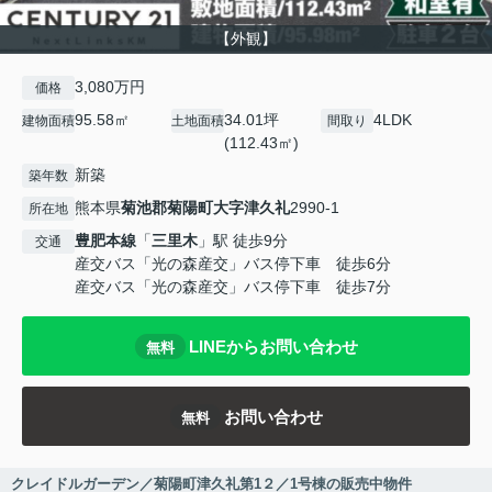
【外観】
3,080万円
価格
95.58㎡
34.01坪
4LDK
建物面積
土地面積
間取り
(112.43㎡)
新築
築年数
熊本県
菊池郡菊陽町
大字津久礼
2990-1
所在地
豊肥本線
「
三里木
」駅 徒歩9分
交通
産交バス「光の森産交」バス停下車 徒歩6分
産交バス「光の森産交」バス停下車 徒歩7分
LINEからお問い合わせ
無料
お問い合わせ
無料
クレイドルガーデン／菊陽町津久礼第1２／1号棟の販売中物件