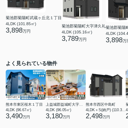
菊池郡菊陽町武蔵ヶ丘北１丁目
4LDK (101.85㎡)
菊池郡菊陽町大字津久礼
菊池郡菊陽
3,898
万円
4LDK (105.16㎡)
4LDK (104.
3,789
3,898
万円
万
よく見られている物件
熊本市東区桜木１丁目
上益城郡益城町大字広崎
熊本市西区中島町
4LDK (96.67㎡)
4LDK (96.05㎡)
4LDK＋S(納戸) (110.37㎡)
4
3,490
3,180
2,498
万円
万円
万円