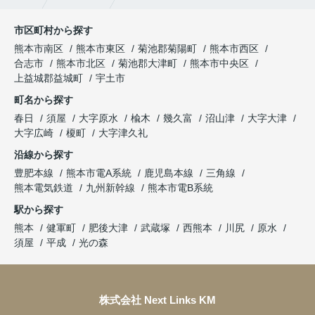
市区町村から探す
熊本市南区
熊本市東区
菊池郡菊陽町
熊本市西区
合志市
熊本市北区
菊池郡大津町
熊本市中央区
上益城郡益城町
宇土市
町名から探す
春日
須屋
大字原水
楡木
幾久富
沼山津
大字大津
大字広崎
榎町
大字津久礼
沿線から探す
豊肥本線
熊本市電A系統
鹿児島本線
三角線
熊本電気鉄道
九州新幹線
熊本市電B系統
駅から探す
熊本
健軍町
肥後大津
武蔵塚
西熊本
川尻
原水
須屋
平成
光の森
株式会社 Next Links KM