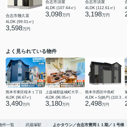
合志市須屋
合志市須屋
4LDK (107.64㎡)
4LDK (112.61㎡)
4
3,098
3,198
万円
万円
合志市幾久富
4LDK (99.01㎡)
3,598
万円
よく見られている物件
熊本市東区桜木１丁目
上益城郡益城町大字広崎
熊本市西区中島町
4LDK (96.67㎡)
4LDK (96.05㎡)
4LDK＋S(納戸) (110.37㎡)
4
3,490
3,180
2,498
万円
万円
万円
物件一覧
武蔵塚駅
よかタウン／合志市豊岡１１期／１号棟