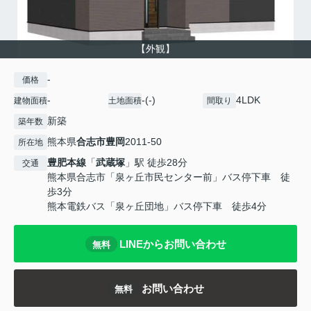
【外観】
-
価格
-
-(-)
4LDK
建物面積
土地面積
間取り
新築
築年数
熊本県
合志市
豊岡
2011-50
所在地
豊肥本線
「
武蔵塚
」駅 徒歩28分
交通
熊本県合志市「泉ヶ丘市民センター前」バス停下車 徒
歩3分
熊本電鉄バス「泉ヶ丘団地」バス停下車 徒歩4分
LINEからお問い合わせ
無料
お問い合わせ
無料