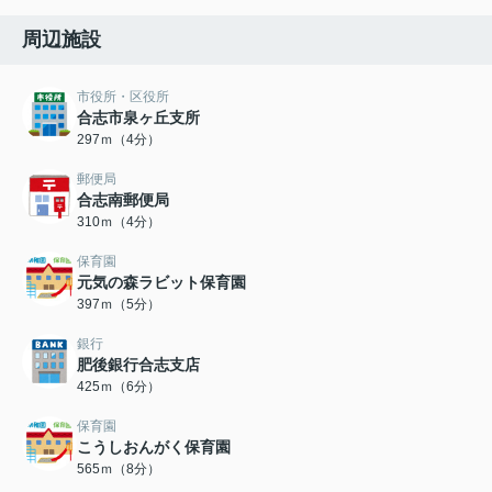
周辺施設
市役所・区役所
合志市泉ヶ丘支所
297ｍ（4分）
郵便局
合志南郵便局
310ｍ（4分）
保育園
元気の森ラビット保育園
397ｍ（5分）
銀行
肥後銀行合志支店
425ｍ（6分）
保育園
こうしおんがく保育園
565ｍ（8分）