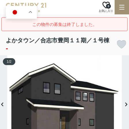
0
お気に入り
JA
この物件の募集は終了しました。
よかタウン／合志市豊岡１１期／１号棟
-
1
/
2