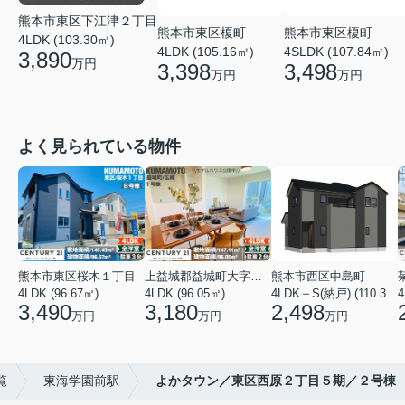
熊本市東区下江津２丁目
熊本市東区榎町
熊本市東区榎町
4LDK (103.30㎡)
4LDK (105.16㎡)
4SLDK (107.84㎡)
3,890
万円
3,398
3,498
万円
万円
よく見られている物件
熊本市東区桜木１丁目
上益城郡益城町大字広崎
熊本市西区中島町
4LDK (96.67㎡)
4LDK (96.05㎡)
4LDK＋S(納戸) (110.37㎡)
4
3,490
3,180
2,498
万円
万円
万円
覧
東海学園前駅
よかタウン／東区西原２丁目５期／２号棟