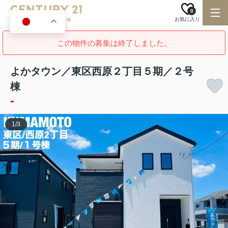
0
お気に入り
JA
この物件の募集は終了しました。
よかタウン／東区西原２丁目５期／２号
棟
-
1
/
3