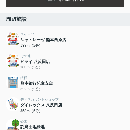
周辺施設
スイーツ
シャトレーゼ 熊本西原店
138ｍ（2分）
その他
ヒライ 八反田店
208ｍ（3分）
銀行
熊本銀行託麻支店
352ｍ（5分）
ディスカウントショップ
ダイレックス 八反田店
358ｍ（5分）
公園
託麻団地緑地