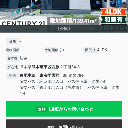
【外観】
-
価格
-
-(-)
4LDK
建物面積
土地面積
間取り
新築
築年数
熊本県
熊本市東区
西原
２丁目34-8
所在地
豊肥本線
「
東海学園前
」駅 徒歩26分
交通
産交バス「託麻団地入口」バス停下車 徒歩2分
産交バス「鉄工団地入口（熊本市）」バス停下車 徒歩
4分
LINEからお問い合わせ
無料
お問い合わせ
無料