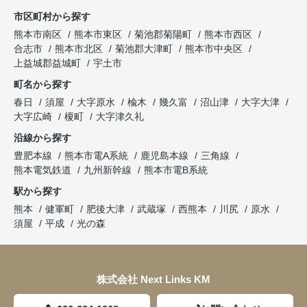
市区町村から探す
熊本市南区
熊本市東区
菊池郡菊陽町
熊本市西区
合志市
熊本市北区
菊池郡大津町
熊本市中央区
上益城郡益城町
宇土市
町名から探す
春日
須屋
大字原水
楡木
幾久富
沼山津
大字大津
大字広崎
榎町
大字津久礼
沿線から探す
豊肥本線
熊本市電A系統
鹿児島本線
三角線
熊本電気鉄道
九州新幹線
熊本市電B系統
駅から探す
熊本
健軍町
肥後大津
武蔵塚
西熊本
川尻
原水
須屋
平成
光の森
株式会社 Next Links KM