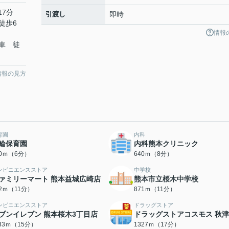
17分
引渡し
即時
徒歩6
情報
車 徒
情報の見方
育園
内科
輪保育園
内科熊本クリニック
40ｍ（6分）
640ｍ（8分）
ンビニエンスストア
中学校
ァミリーマート 熊本益城広崎店
熊本市立桜木中学校
42ｍ（11分）
871ｍ（11分）
ンビニエンスストア
ドラッグストア
ブンイレブン 熊本桜木3丁目店
ドラッグストアコスモス 秋
183ｍ（15分）
1327ｍ（17分）