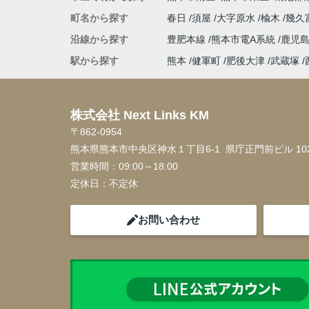
町名から探す
春日
須屋
大字原水
楡木
幾久
沿線から探す
豊肥本線
熊本市電A系統
鹿児
駅から探す
熊本
健軍町
肥後大津
武蔵塚
株式会社 Next Links KM
〒862-0954
熊本県熊本市中央区神水１丁目6-1 県庁正門前ビル 10
営業時間：
09:00～18:00
定休日：
不定休
お問い合わせ