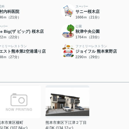
児科
スーパー
村内科医院
サニー桜木店
646ｍ（21分）
1666ｍ（21分）
ーパー
公園
he Big(ザ ビッグ) 桜木店
秋津中央公園
722ｍ（22分）
1764ｍ（23分）
ァミリーレストラン
ファミリーレストラン
エスト熊本第2空港通り店
ジョイフル 熊本東野店
138ｍ（27分）
2290ｍ（29分）
熊本市東区榎町
熊本市東区下江津２丁目
SLDK (107.84㎡)
4LDK (134.12㎡)