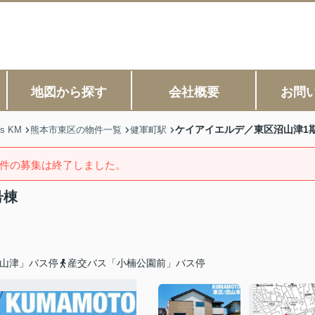
地図から探す
会社概要
お問
ケイアイエルデ／東区沼山津1
s KM
熊本市東区の物件一覧
健軍町駅
件の募集は終了しました。
号棟
山津」バス停
産交バス「小楠公園前」バス停