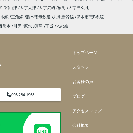
富
沼山津
大字大津
大字広崎
榎町
大字津久礼
島本線
三角線
熊本電気鉄道
九州新幹線
熊本市電B系統
西熊本
川尻
原水
須屋
平成
光の森
トップページ
2
スタッフ
お客様の声
096-284-1968
ブログ
アクセスマップ
会社概要