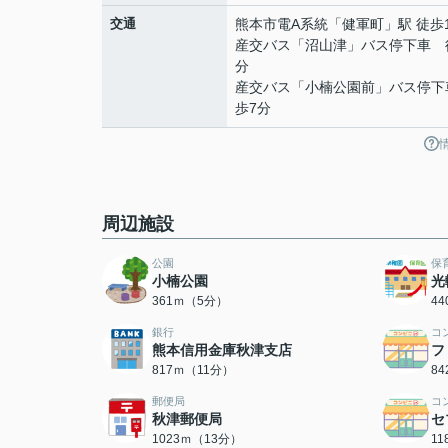
交通
熊本市電A系統
「
健軍町
」駅 徒歩
産交バス「沼山津」バス停下車 
分
産交バス「小楠公園前」バス停下
歩7分
周辺施設
公園
保
小楠公園
光
361ｍ（5分）
4
銀行
コ
熊本信用金庫秋津支店
フ
817ｍ（11分）
8
郵便局
コ
秋津郵便局
セ
1023ｍ（13分）
1