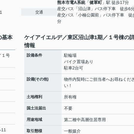
熊本市電A系統
「
健軍町
」駅 徒歩17分
産交バス「沼山津」バス停下車 徒歩6
交通
1
産交バス「小楠公園前」バス停下車 徒
分
の基本
ケイアイエルデ／東区沼山津1期／１号棟の
情報
／１号
設備条件
駐輪場
バイク置場あり
駐車2台可
設備(その他)
物件内覧時にご担当者へお尋ねくだ
い！
土地権利
所有権
国土法届出
不要
用途地域
第二種中高層住居専用
-11
取引態様
一般媒介