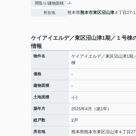
-/-
間取り/建物面積
熊本県
熊本市東区
沼山津
４丁目27-1
所在地
ケイアイエルデ／東区沼山津1期／１号棟
情報
物件名
ケイアイエルデ／東区沼山津1期
棟
価格
-
建物面積
-
土地面積
-(-)
築年月
2025年4月（築1年）
総戸数
2戸
所在地
熊本県
熊本市東区
沼山津
４丁目27