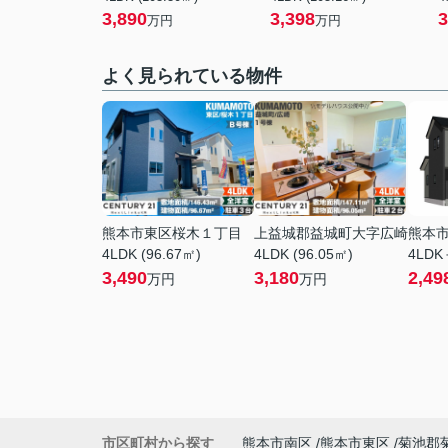
3,890
3,398
3
万円
万円
よく見られている物件
熊本市東区桜木１丁目
上益城郡益城町大字広崎
熊本
4LDK (96.67㎡)
4LDK (96.05㎡)
4LDK
3,490
3,180
2,49
万円
万円
市区町村から探す
熊本市南区
熊本市東区
菊池郡