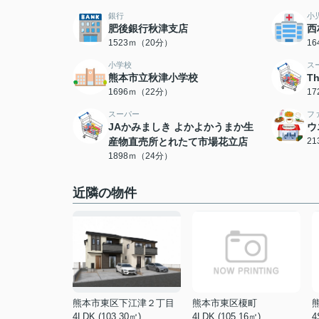
銀行
小
肥後銀行秋津支店
西
1523ｍ（20分）
1
小学校
ス
熊本市立秋津小学校
T
1696ｍ（22分）
1
スーパー
フ
JAかみましき よかよかうまか生
ウ
産物直売所とれたて市場花立店
2
1898ｍ（24分）
近隣の物件
熊本市東区下江津２丁目
熊本市東区榎町
4LDK (103.30㎡)
4LDK (105.16㎡)
4