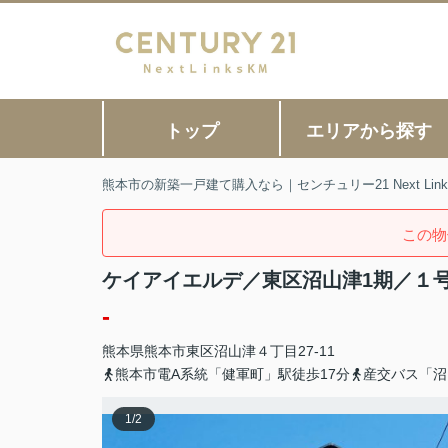
トップ
エリアから探す
熊本市の新築一戸建て購入なら｜センチュリー21 Next Link
この物
ケイアイエルデ／東区沼山津1期／１
-
熊本県
熊本市東区
沼山津
４丁目27-11
熊本市電A系統「健軍町」駅徒歩17分
産交バス「沼
1
/
2