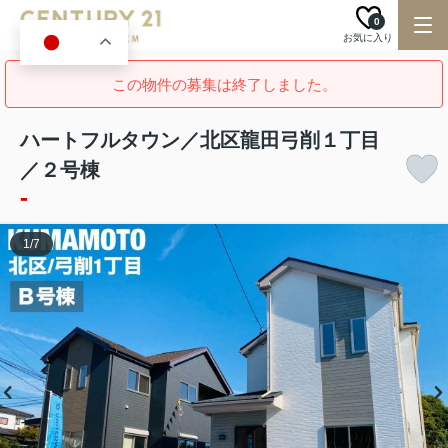
0
お気に入り
JA
この物件の募集は終了しました。
ハートフルタウン／北区龍田弓削１丁目
／２号棟
-
1
/
7