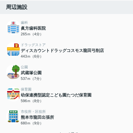
周辺施設
歯科
眞方歯科医院
265ｍ（4分）
ドラッグストア
ディスカウントドラッグコスモス龍田弓削店
443ｍ（6分）
公園
武蔵塚公園
537ｍ（7分）
保育園
幼保連携型認定こども園たつだ保育園
596ｍ（8分）
市役所・区役所
熊本市龍田出張所
680ｍ（9分）