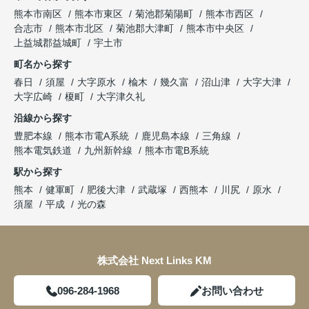
熊本市南区
熊本市東区
菊池郡菊陽町
熊本市西区
合志市
熊本市北区
菊池郡大津町
熊本市中央区
上益城郡益城町
宇土市
町名から探す
春日
須屋
大字原水
楡木
幾久富
沼山津
大字大津
大字広崎
榎町
大字津久礼
沿線から探す
豊肥本線
熊本市電A系統
鹿児島本線
三角線
熊本電気鉄道
九州新幹線
熊本市電B系統
駅から探す
熊本
健軍町
肥後大津
武蔵塚
西熊本
川尻
原水
須屋
平成
光の森
株式会社 Next Links KM
096-284-1968
お問い合わせ