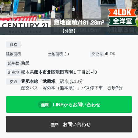
【外観】
-
価格
-
-(-)
4LDK
建物面積
土地面積
間取り
新築
築年数
熊本県
熊本市北区
龍田弓削
１丁目23-40
所在地
豊肥本線
「
武蔵塚
」駅 徒歩13分
交通
産交バス「塚の本（熊本県）」バス停下車 徒歩7分
LINEからお問い合わせ
無料
お問い合わせ
無料