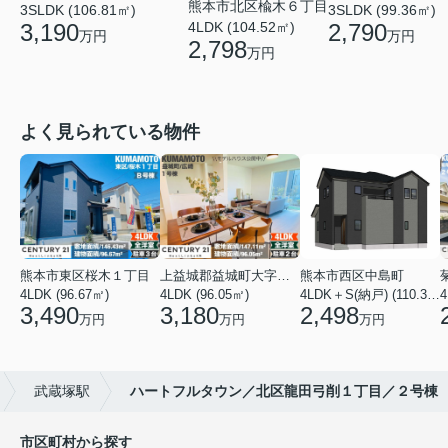
熊本市北区楡木６丁目
3SLDK (106.81㎡)
3SLDK (99.36㎡)
3,190
4LDK (104.52㎡)
2,790
万円
万円
2,798
万円
よく見られている物件
熊本市東区桜木１丁目
上益城郡益城町大字広崎
熊本市西区中島町
4LDK (96.67㎡)
4LDK (96.05㎡)
4LDK＋S(納戸) (110.37㎡)
4
3,490
3,180
2,498
万円
万円
万円
武蔵塚駅
ハートフルタウン／北区龍田弓削１丁目／２号棟
市区町村から探す