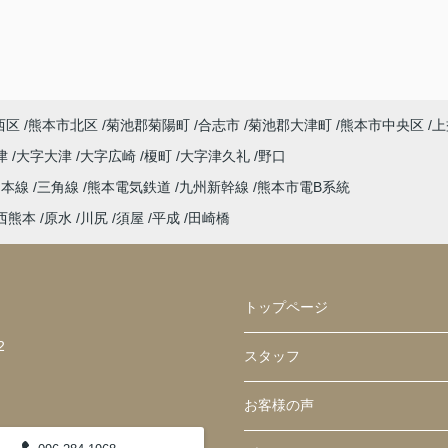
西区
熊本市北区
菊池郡菊陽町
合志市
菊池郡大津町
熊本市中央区
上
津
大字大津
大字広崎
榎町
大字津久礼
野口
島本線
三角線
熊本電気鉄道
九州新幹線
熊本市電B系統
西熊本
原水
川尻
須屋
平成
田崎橋
トップページ
2
スタッフ
お客様の声