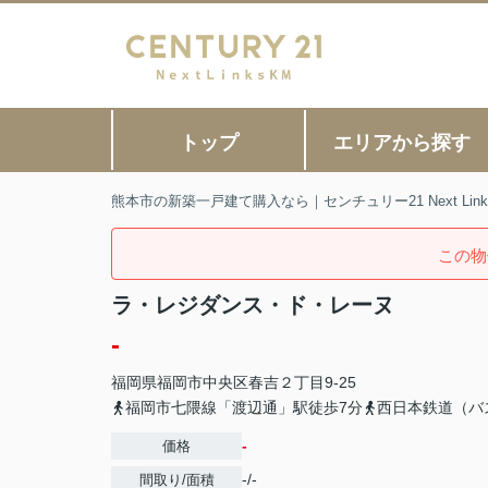
トップ
エリアから探す
熊本市の新築一戸建て購入なら｜センチュリー21 Next Link
この物
ラ・レジダンス・ド・レーヌ
-
福岡県
福岡市中央区
春吉
２丁目9-25
福岡市七隈線「渡辺通」駅徒歩7分
西日本鉄道（バ
-
価格
-/-
間取り/面積