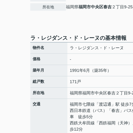
福岡県
福岡市中央区
春吉
２丁目9-25
所在地
ラ・レジダンス・ド・レーヌの基本情報
物件名
ラ・レジダンス・ド・レーヌ
価格
-
築年月
1991年6月（築35年）
総戸数
171戸
所在地
福岡県
福岡市中央区
春吉
２丁目9-
交通
福岡市七隈線
「
渡辺通
」駅 徒歩7
西日本鉄道（バス）「春吉」バス
車 徒歩5分
西鉄大牟田線
「
西鉄福岡（天神）
歩12分