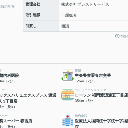
管理会社
株式会社プレストサービス
情報の見方
取引態様
一般媒介
引渡し
相談
情報
科
警察
越内科医院
中央警察署春吉交番
10ｍ（2分）
126ｍ（2分）
ーパー
コンビニエンスストア
ックスバリュエクスプレス 渡辺
ローソン 福岡渡辺通五丁目店
り3丁目店
354ｍ（5分）
25ｍ（5分）
ーパー
総合病院
務スーパー 春吉店
医療法人福岡桜十字桜十字福
18ｍ（6分）
院