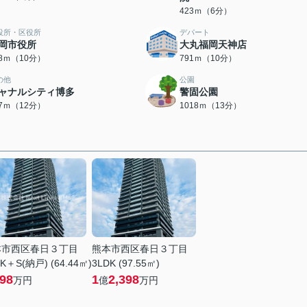
423ｍ（6分）
役所・区役所
デパート
岡市役所
大丸福岡天神店
28ｍ（10分）
791ｍ（10分）
の他
公園
ャナルシティ博多
警固公園
17ｍ（12分）
1018ｍ（13分）
本市西区春日３丁目
熊本市西区春日３丁目
K＋S(納戸) (64.44㎡)
3LDK (97.55㎡)
698
1
2,398
万円
億
万円