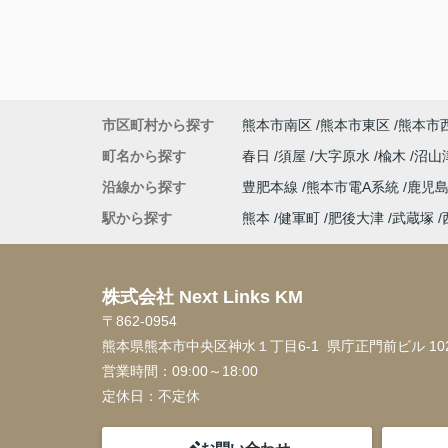
市区町村から探す
熊本市南区
熊本市東区
熊本市
町名から探す
春日
須屋
大字原水
楡木
沼山
沿線から探す
豊肥本線
熊本市電A系統
鹿児
駅から探す
熊本
健軍町
肥後大津
武蔵塚
株式会社 Next Links KM
〒862-0954
熊本県熊本市中央区神水１丁目6-1 県庁正門前ビル 10
営業時間：
09:00～18:00
定休日：
不定休