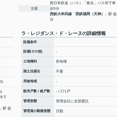
西日本鉄道（バス）「春吉」バス停下車
歩5分
交通
西鉄大牟田線
「
西鉄福岡（天神）
」駅 徒
分
ラ・レジダンス・ド・レーヌの詳細情報
設備条件
設備(その他)
-
土地権利
所有権
国土法届出
不要
用途地域
-
25
販売戸数 / 総戸数
- / 171戸
分
停下
管理形態
管理会社に全部委託
」駅 徒
管理員の勤務形態
日勤