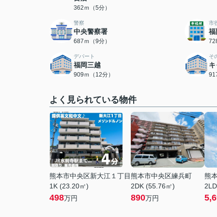
362ｍ（5分）
警察
市
中央警察署
福
687ｍ（9分）
7
デパート
そ
福岡三越
キ
909ｍ（12分）
9
よく見られている物件
熊本市中央区新大江１丁目
熊本市中央区練兵町
熊
1K (23.20㎡)
2DK (55.76㎡)
2LD
498
890
5,
万円
万円