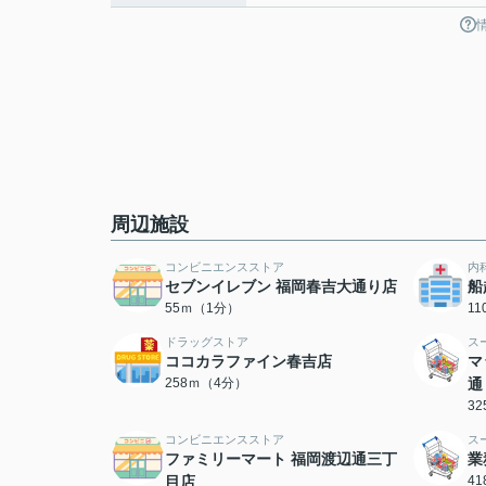
周辺施設
コンビニエンスストア
内
セブンイレブン 福岡春吉大通り店
船
55ｍ（1分）
1
ドラッグストア
ス
ココカラファイン春吉店
マ
258ｍ（4分）
通
3
コンビニエンスストア
ス
ファミリーマート 福岡渡辺通三丁
業
目店
4