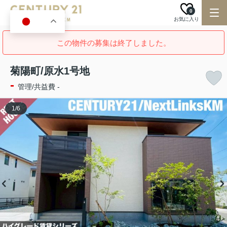
0
お気に入り
JA
この物件の募集は終了しました。
菊陽町/原水1号地
-
管理/共益費 -
1
/
6