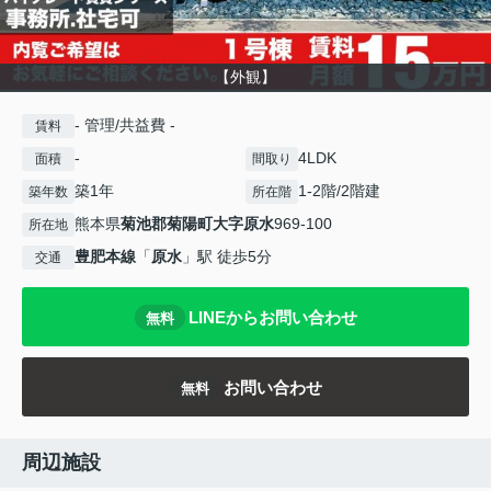
【外観】
- 管理/共益費 -
賃料
-
4LDK
面積
間取り
築1年
1-2階/2階建
築年数
所在階
熊本県
菊池郡菊陽町
大字原水
969-100
所在地
豊肥本線
「
原水
」駅 徒歩5分
交通
LINEからお問い合わせ
無料
お問い合わせ
無料
周辺施設