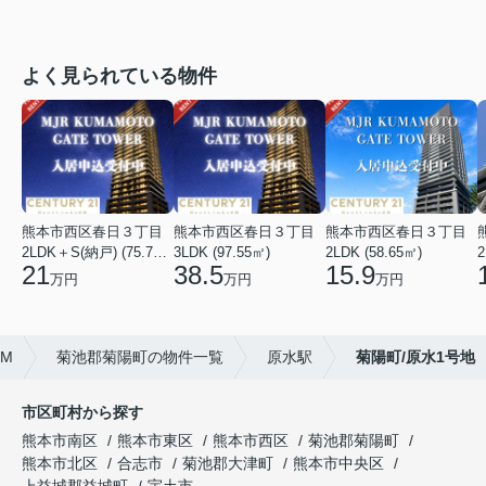
よく見られている物件
熊本市西区春日３丁目
熊本市西区春日３丁目
熊本市西区春日３丁目
2LDK＋S(納戸) (75.74㎡)
3LDK (97.55㎡)
2LDK (58.65㎡)
2
21
38.5
15.9
万円
万円
万円
KM
菊池郡菊陽町の物件一覧
原水駅
菊陽町/原水1号地
市区町村から探す
熊本市南区
熊本市東区
熊本市西区
菊池郡菊陽町
熊本市北区
合志市
菊池郡大津町
熊本市中央区