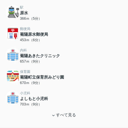
駅
原水
366ｍ（5分）
郵便局
菊陽原水郵便局
453ｍ（6分）
内科
菊陽あきたクリニック
657ｍ（9分）
保育園
菊陽町立保育所みどり園
670ｍ（9分）
小児科
よしもと小児科
703ｍ（9分）
すべて見る