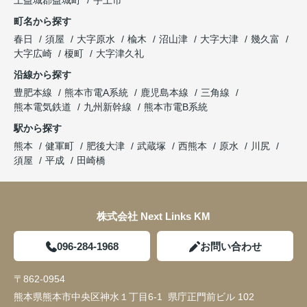
上益城郡益城町
宇土市
町名から探す
春日
須屋
大字原水
楡木
沼山津
大字大津
幾久富
大字広崎
榎町
大字津久礼
沿線から探す
豊肥本線
熊本市電A系統
鹿児島本線
三角線
熊本電気鉄道
九州新幹線
熊本市電B系統
駅から探す
熊本
健軍町
肥後大津
武蔵塚
西熊本
原水
川尻
須屋
平成
田崎橋
株式会社 Next Links KM
096-284-1968
お問い合わせ
〒862-0954
熊本県熊本市中央区神水１丁目6-1 県庁正門前ビル 102