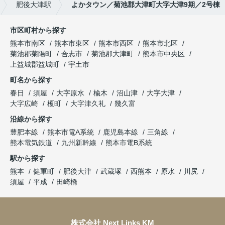
肥後大津駅
よかタウン／菊池郡大津町大字大津9期／2号棟
市区町村から探す
熊本市南区
熊本市東区
熊本市西区
熊本市北区
菊池郡菊陽町
合志市
菊池郡大津町
熊本市中央区
上益城郡益城町
宇土市
町名から探す
春日
須屋
大字原水
楡木
沼山津
大字大津
大字広崎
榎町
大字津久礼
幾久富
沿線から探す
豊肥本線
熊本市電A系統
鹿児島本線
三角線
熊本電気鉄道
九州新幹線
熊本市電B系統
駅から探す
熊本
健軍町
肥後大津
武蔵塚
西熊本
原水
川尻
須屋
平成
田崎橋
株式会社 Next Links KM