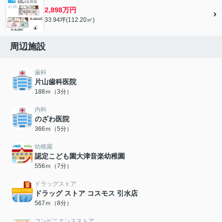
2,898万円
33.94坪(112.20㎡)
周辺施設
歯科
片山歯科医院
188ｍ（3分）
内科
のざわ医院
366ｍ（5分）
幼稚園
認定こども園大津音楽幼稚園
556ｍ（7分）
ドラッグストア
ドラッグ ストア コスモス 引水店
567ｍ（8分）
コンビニエンスストア