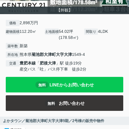
【外観】
2,898万円
価格
112.20㎡
54.02坪
4LDK
建物面積
土地面積
間取り
(178.58㎡)
新築
築年数
熊本県
菊池郡大津町
大字大津
1549-4
所在地
豊肥本線
「
肥後大津
」駅 徒歩19分
交通
産交バス「吐」バス停下車 徒歩2分
LINEからお問い合わせ
無料
お問い合わせ
無料
よかタウン／菊池郡大津町大字大津9期／2号棟の販売中物件