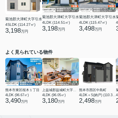
菊池郡大津町大字引水
菊池郡大津町大字引水
菊池郡大津町大字引水
4LDK (114.51㎡)
4LDK (115.47㎡)
4
4SLDK (114.27㎡)
3,198
3,498
3,198
万円
万円
万円
よく見られている物件
熊本市東区桜木１丁目
上益城郡益城町大字広崎
熊本市西区中島町
4LDK (96.67㎡)
4LDK (96.05㎡)
4LDK＋S(納戸) (110.37㎡)
4
3,490
3,180
2,498
万円
万円
万円