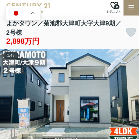
0
お気に入り
JA
よかタウン／菊池郡大津町大字大津9期／
2号棟
2,898万円
1
/
49