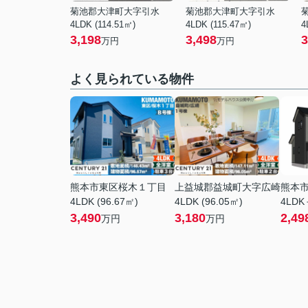
菊池郡大津町大字引水
菊池郡大津町大字引水
4LDK (114.51㎡)
4LDK (115.47㎡)
4
3,198
3,498
3
万円
万円
よく見られている物件
熊本市東区桜木１丁目
上益城郡益城町大字広崎
熊本
4LDK (96.67㎡)
4LDK (96.05㎡)
4LDK
3,490
3,180
2,49
万円
万円