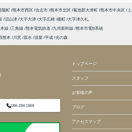
菊陽町
熊本市西区
合志市
熊本市北区
菊池郡大津町
熊本市中央区
上
富
沼山津
大字大津
大字広崎
榎町
大字津久礼
島本線
三角線
熊本電気鉄道
九州新幹線
熊本市電B系統
西熊本
川尻
原水
須屋
平成
光の森
トップページ
2
スタッフ
お客様の声
096-284-1968
ブログ
アクセスマップ