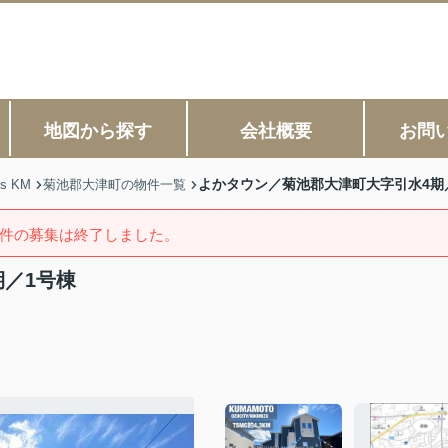
地図から探す
会社概要
お問
よかタウン／菊池郡大津町大字引水4
s KM
菊池郡大津町の物件一覧
件の募集は終了しました。
期／1号棟