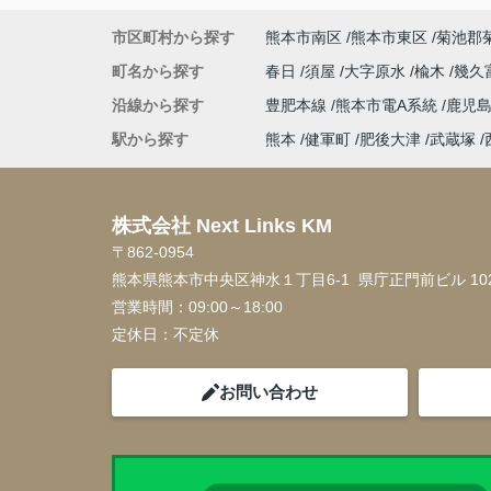
市区町村から探す
熊本市南区
熊本市東区
菊池郡
町名から探す
春日
須屋
大字原水
楡木
幾久
沿線から探す
豊肥本線
熊本市電A系統
鹿児
駅から探す
熊本
健軍町
肥後大津
武蔵塚
株式会社 Next Links KM
〒862-0954
熊本県熊本市中央区神水１丁目6-1 県庁正門前ビル 10
営業時間：
09:00～18:00
定休日：
不定休
お問い合わせ