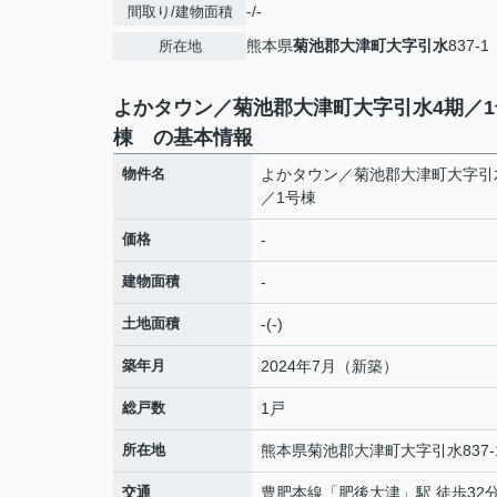
-/-
間取り/建物面積
熊本県
菊池郡大津町
大字引水
837-1
所在地
よかタウン／菊池郡大津町大字引水4期／1
棟 の基本情報
物件名
よかタウン／菊池郡大津町大字引
／1号棟
価格
-
建物面積
-
土地面積
-(-)
築年月
2024年7月（新築）
総戸数
1戸
所在地
熊本県
菊池郡大津町
大字引水
837-
交通
豊肥本線
「
肥後大津
」駅 徒歩32