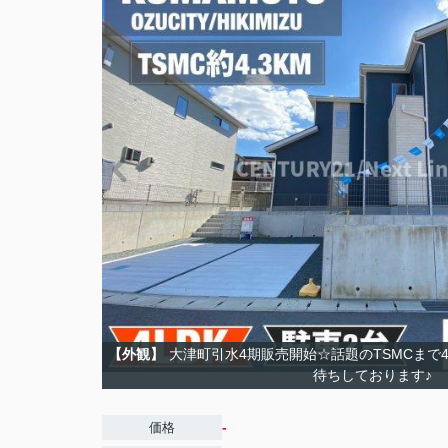
【外観】
大津町引水4期販売開始☆話題のTSMCまで4.
待ちしております♪
-
価格