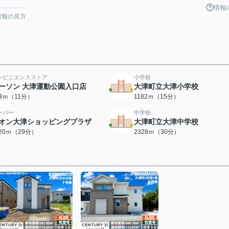
情報
情報の見方
ンビニエンスストア
小学校
ーソン 大津運動公園入口店
大津町立大津小学校
63ｍ（11分）
1182ｍ（15分）
ーパー
中学校
オン大津ショッピングプラザ
大津町立大津中学校
320ｍ（29分）
2328ｍ（30分）