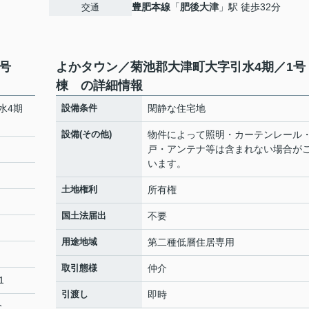
豊肥本線
「
肥後大津
」駅 徒歩32分
交通
号
よかタウン／菊池郡大津町大字引水4期／1号
棟 の詳細情報
水4期
設備条件
閑静な住宅地
設備(その他)
物件によって照明・カーテンレール
戸・アンテナ等は含まれない場合が
います。
土地権利
所有権
国土法届出
不要
用途地域
第二種低層住居専用
取引態様
仲介
1
引渡し
即時
分