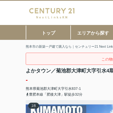
トップ
エリアから探す
熊本市の新築一戸建て購入なら｜センチュリー21 Next Link
この物
よかタウン／菊池郡大津町大字引水4
-
熊本県
菊池郡大津町
大字引水
837-1
豊肥本線「肥後大津」駅徒歩32分
1
/
8