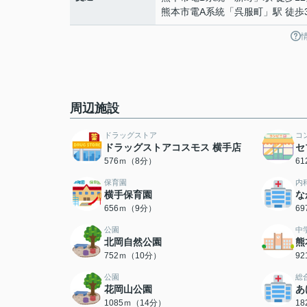
熊本市電A系統
「
呉服町
」駅 徒歩
周辺施設
ドラッグストア
コ
ドラッグストアコスモス 横手店
セ
576ｍ（8分）
6
保育園
内
横手保育園
な
656ｍ（9分）
6
公園
中
北岡自然公園
熊
752ｍ（10分）
9
公園
総
花岡山公園
あ
1085ｍ（14分）
1