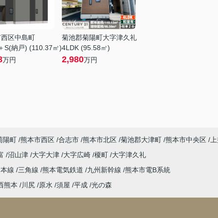
市西区中島町
菊池郡菊陽町大字津久礼
＋S(納戸) (110.37㎡)
4LDK (95.58㎡)
8
2,980
万円
万円
菊陽町
熊本市西区
合志市
熊本市北区
菊池郡大津町
熊本市中央区
上
富
沼山津
大字大津
大字広崎
榎町
大字津久礼
島本線
三角線
熊本電気鉄道
九州新幹線
熊本市電B系統
西熊本
川尻
原水
須屋
平成
光の森