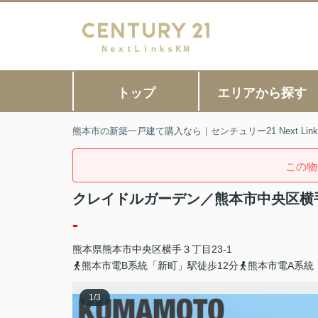
トップ
エリアから探す
熊本市の新築一戸建て購入なら｜センチュリー21 Next Link
この物
クレイドルガーデン／熊本市中央区横
-
熊本県
熊本市中央区
横手
３丁目23-1
熊本市電B系統「新町」駅徒歩12分
熊本市電A系統
1
/
3