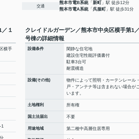
熊本市電B系統
「
新町
」駅 徒歩12分
交通
熊本市電A系統
「
呉服町
」駅 徒歩31分
1／１
クレイドルガーデン／熊本市中央区横手第1
号棟の詳細情報
区横手
設備条件
閑静な住宅地
建設住宅性能評価書付
駐車3台可
耐震構造
設備(その他)
物件によって照明・カーテンレール
戸・アンテナ等は含まれない場合が
います。
土地権利
所有権
国土法届出
不要
-1
用途地域
第二種中高層住居専用
2分