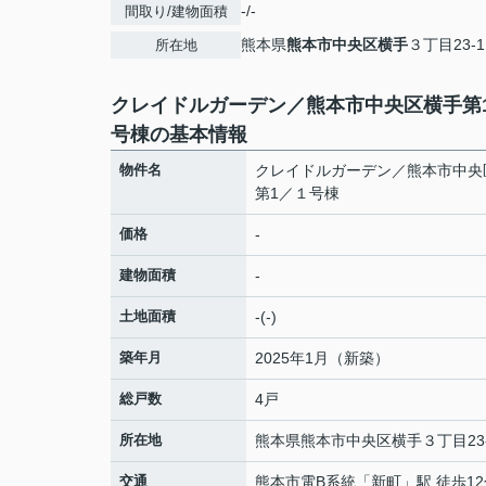
-/-
間取り/建物面積
熊本県
熊本市中央区
横手
３丁目23-1
所在地
クレイドルガーデン／熊本市中央区横手第
号棟の基本情報
物件名
クレイドルガーデン／熊本市中央
第1／１号棟
価格
-
建物面積
-
土地面積
-(-)
築年月
2025年1月（新築）
総戸数
4戸
所在地
熊本県
熊本市中央区
横手
３丁目23
交通
熊本市電B系統
「
新町
」駅 徒歩1