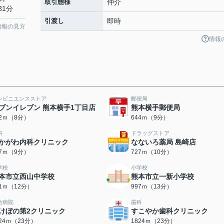
取引態様
仲介
31分
引渡し
即時
情報の見方
情報
ンビニエンスストア
郵便局
ブンイレブン 熊本横手1丁目店
熊本横手郵便局
12ｍ（8分）
644ｍ（9分）
科
ドラッグストア
かがわ内科クリニック
なないろ薬局 島崎店
97ｍ（9分）
727ｍ（10分）
学校
小学校
本市立西山中学校
熊本市立一新小学校
21ｍ（12分）
997ｍ（13分）
合病院
歯科
けぼの第2クリニック
すこやか歯科クリニック
824ｍ（23分）
1824ｍ（23分）