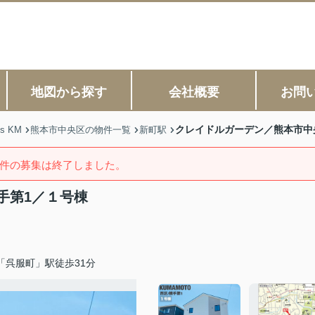
地図から探す
会社概要
お問
クレイドルガーデン／熊本市中
s KM
熊本市中央区の物件一覧
新町駅
件の募集は終了しました。
手第1／１号棟
「呉服町」駅徒歩31分