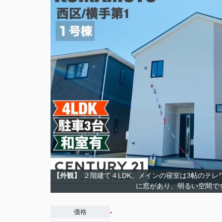
【外観】
２階建て４LDK。メインの寝室は3帖のテ
に窓があり、明るい空間で
-
価格