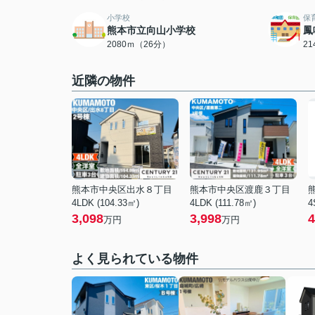
小学校
保
熊本市立向山小学校
鳳
2080ｍ（26分）
2
近隣の物件
熊本市中央区出水８丁目
熊本市中央区渡鹿３丁目
4LDK (104.33㎡)
4LDK (111.78㎡)
4
3,098
3,998
4
万円
万円
よく見られている物件