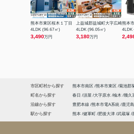
熊本市東区桜木１丁目
上益城郡益城町大字広崎
熊本
4LDK (96.67㎡)
4LDK (96.05㎡)
4LDK
3,490
3,180
2,49
万円
万円
市区町村から探す
熊本市南区
熊本市東区
菊池郡
町名から探す
春日
須屋
大字原水
楡木
幾久
沿線から探す
豊肥本線
熊本市電A系統
鹿児
駅から探す
熊本
健軍町
肥後大津
武蔵塚