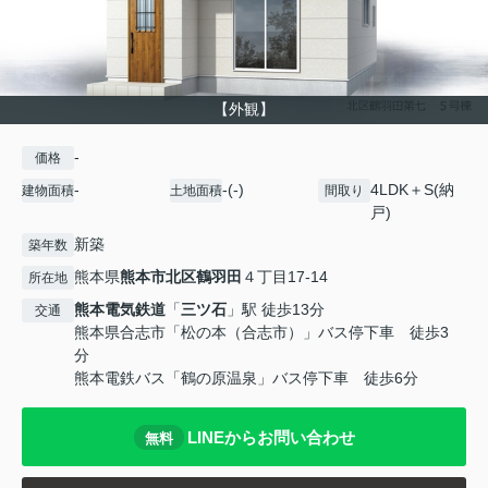
【外観】
-
価格
-
-(-)
4LDK＋S(納
建物面積
土地面積
間取り
戸)
新築
築年数
熊本県
熊本市北区
鶴羽田
４丁目17-14
所在地
熊本電気鉄道
「
三ツ石
」駅 徒歩13分
交通
熊本県合志市「松の本（合志市）」バス停下車 徒歩3
分
熊本電鉄バス「鶴の原温泉」バス停下車 徒歩6分
LINEからお問い合わせ
無料