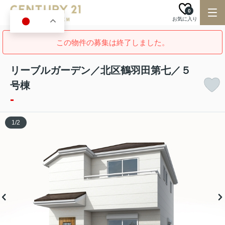
0
お気に入り
JA
この物件の募集は終了しました。
リーブルガーデン／北区鶴羽田第七／５
号棟
-
1
/
2