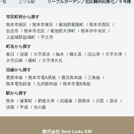
一覧
三ツ石駅
リーブルガーデン／北区鶴羽田第七／５号棟
市区町村から探す
熊本市南区
熊本市東区
菊池郡菊陽町
熊本市西区
合志市
熊本市北区
菊池郡大津町
熊本市中央区
上益城郡益城町
宇土市
町名から探す
春日
須屋
大字原水
楡木
幾久富
沼山津
大字大津
大字広崎
榎町
大字津久礼
沿線から探す
豊肥本線
熊本市電A系統
鹿児島本線
三角線
熊本電気鉄道
九州新幹線
熊本市電B系統
駅から探す
熊本
健軍町
肥後大津
武蔵塚
西熊本
川尻
原水
須屋
平成
光の森
株式会社 Next Links KM