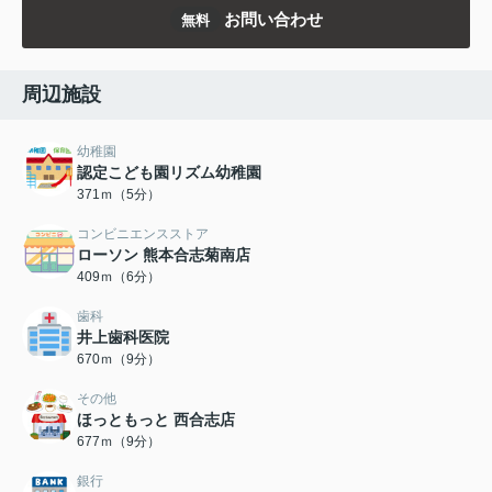
お問い合わせ
無料
周辺施設
幼稚園
認定こども園リズム幼稚園
371ｍ（5分）
コンビニエンスストア
ローソン 熊本合志菊南店
409ｍ（6分）
歯科
井上歯科医院
670ｍ（9分）
その他
ほっともっと 西合志店
677ｍ（9分）
銀行