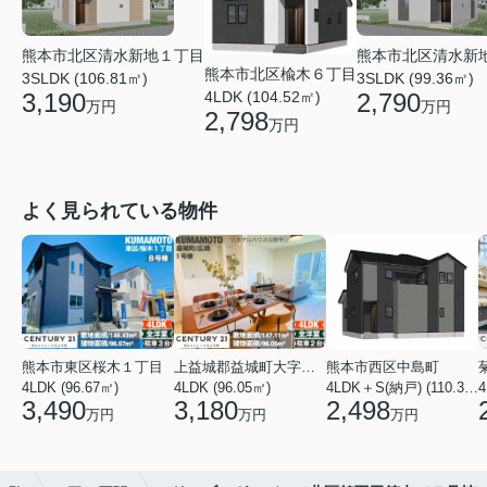
熊本市北区清水新地１丁目
熊本市北区清水新
熊本市北区楡木６丁目
3SLDK (106.81㎡)
3SLDK (99.36㎡)
3,190
4LDK (104.52㎡)
2,790
万円
万円
2,798
万円
よく見られている物件
熊本市東区桜木１丁目
上益城郡益城町大字広崎
熊本市西区中島町
4LDK (96.67㎡)
4LDK (96.05㎡)
4LDK＋S(納戸) (110.37㎡)
4
3,490
3,180
2,498
万円
万円
万円