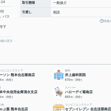
-14
取引態様
一般媒介
3分
引渡し
相談
」バス
情報
停下
情報の見方
ンビニエンスストア
歯科
ーソン 熊本合志菊南店
井上歯科医院
09ｍ（6分）
670ｍ（9分）
行
スーパー
本中央信用金庫清水支店
ハローデイ菊南店
88ｍ（9分）
693ｍ（9分）
の他
コンビニエンスストア
ゃぶ葉 熊本合志店
セブンイレブン 合志須屋南店