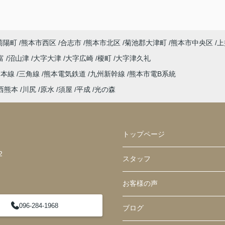
菊陽町
熊本市西区
合志市
熊本市北区
菊池郡大津町
熊本市中央区
上
富
沼山津
大字大津
大字広崎
榎町
大字津久礼
島本線
三角線
熊本電気鉄道
九州新幹線
熊本市電B系統
西熊本
川尻
原水
須屋
平成
光の森
トップページ
2
スタッフ
お客様の声
096-284-1968
ブログ