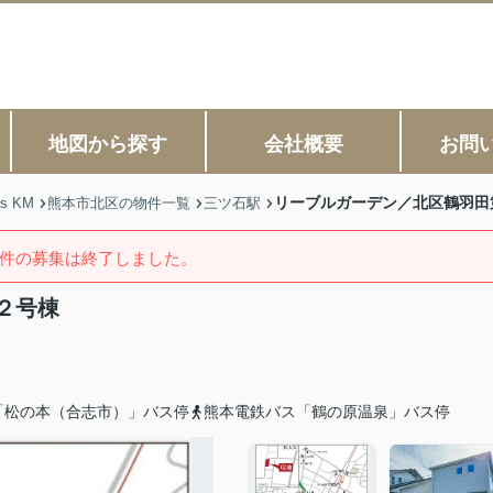
地図から探す
会社概要
お問
リーブルガーデン／北区鶴羽田
s KM
熊本市北区の物件一覧
三ツ石駅
件の募集は終了しました。
２号棟
「松の本（合志市）」バス停
熊本電鉄バス「鶴の原温泉」バス停