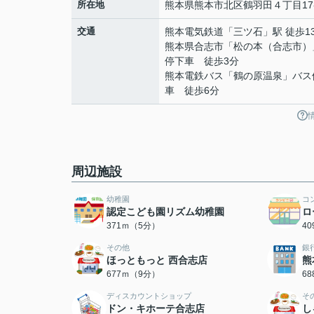
所在地
熊本県
熊本市北区
鶴羽田
４丁目17
交通
熊本電気鉄道
「
三ツ石
」駅 徒歩1
熊本県合志市「松の本（合志市）
停下車 徒歩3分
熊本電鉄バス「鶴の原温泉」バス
車 徒歩6分
周辺施設
幼稚園
コ
認定こども園リズム幼稚園
ロ
371ｍ（5分）
4
その他
銀
ほっともっと 西合志店
熊
677ｍ（9分）
6
ディスカウントショップ
そ
ドン・キホーテ合志店
し