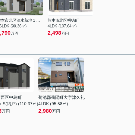
熊本市北区清水新地１丁目
熊本市北区明徳町
SLDK (99.36㎡)
4LDK (107.64㎡)
,790
2,498
万円
万円
市西区中島町
菊池郡菊陽町大字津久礼
＋S(納戸) (110.37㎡)
4LDK (95.58㎡)
8
2,980
万円
万円