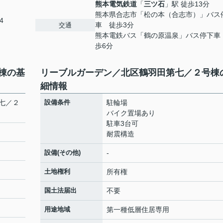
熊本電気鉄道
「
三ツ石
」駅 徒歩13分
熊本県合志市「松の本（合志市）」バス
4
車 徒歩3分
交通
熊本電鉄バス「鶴の原温泉」バス停下車
歩6分
棟の基
リーブルガーデン／北区鶴羽田第七／２号棟
細情報
七／２
設備条件
駐輪場
バイク置場あり
駐車3台可
耐震構造
設備(その他)
-
土地権利
所有権
国土法届出
不要
用途地域
第一種低層住居専用