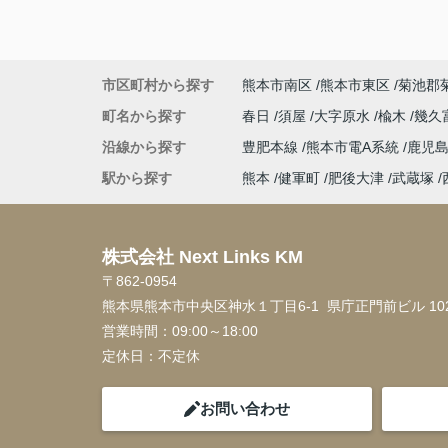
市区町村から探す
熊本市南区
熊本市東区
菊池郡
町名から探す
春日
須屋
大字原水
楡木
幾久
沿線から探す
豊肥本線
熊本市電A系統
鹿児
駅から探す
熊本
健軍町
肥後大津
武蔵塚
株式会社 Next Links KM
〒862-0954
熊本県熊本市中央区神水１丁目6-1 県庁正門前ビル 10
営業時間：
09:00～18:00
定休日：
不定休
お問い合わせ