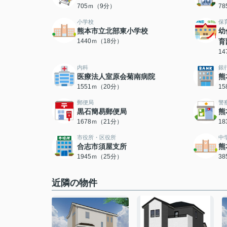
705ｍ（9分）
7
小学校
保
熊本市立北部東小学校
幼
1440ｍ（18分）
育
1
内科
銀
医療法人室原会菊南病院
熊
1551ｍ（20分）
1
郵便局
警
黒石簡易郵便局
熊
1678ｍ（21分）
1
市役所・区役所
中
合志市須屋支所
熊
1945ｍ（25分）
3
近隣の物件