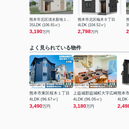
熊本市北区清水新地１丁目
熊本市北区楡木６丁目
3SLDK (106.81㎡)
4LDK (104.52㎡)
3
3,190
2,798
2
万円
万円
よく見られている物件
熊本市東区桜木１丁目
上益城郡益城町大字広崎
熊本
4LDK (96.67㎡)
4LDK (96.05㎡)
4LDK
3,490
3,180
2,49
万円
万円