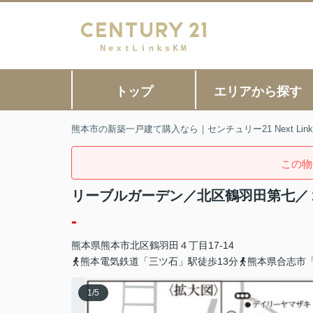
トップ
エリアから探す
熊本市の新築一戸建て購入なら｜センチュリー21 Next Link
この物
リーブルガーデン／北区鶴羽田第七／
-
熊本県
熊本市北区
鶴羽田
４丁目17-14
熊本電気鉄道「三ツ石」駅徒歩13分
熊本県合志市
1
/
5