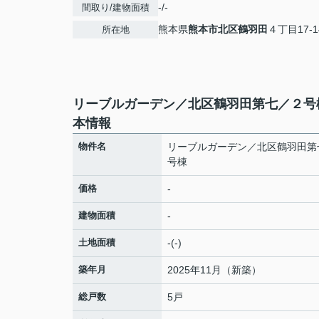
-/-
間取り/建物面積
熊本県
熊本市北区
鶴羽田
４丁目17-1
所在地
リーブルガーデン／北区鶴羽田第七／２号
本情報
物件名
リーブルガーデン／北区鶴羽田第
号棟
価格
-
建物面積
-
土地面積
-(-)
築年月
2025年11月（新築）
総戸数
5戸