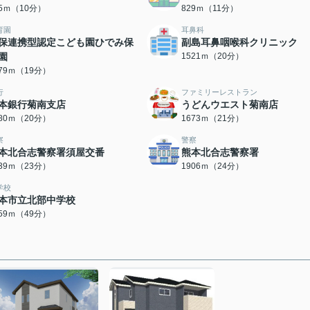
85ｍ（10分）
829ｍ（11分）
育園
耳鼻科
保連携型認定こども園ひでみ保
副島耳鼻咽喉科クリニック
園
1521ｍ（20分）
479ｍ（19分）
行
ファミリーレストラン
本銀行菊南支店
うどんウエスト菊南店
580ｍ（20分）
1673ｍ（21分）
察
警察
本北合志警察署須屋交番
熊本北合志警察署
839ｍ（23分）
1906ｍ（24分）
学校
本市立北部中学校
859ｍ（49分）