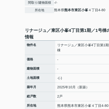
-/-
間取り/建物面積
熊本県
熊本市東区
小峯
４丁目4-80
所在地
リナージュ／東区小峯4丁目第1期／1号棟
情報
物件名
リナージュ／東区小峯4丁目第1期
棟
価格
-
建物面積
-
土地面積
-(-)
築年月
2025年10月（新築）
総戸数
2戸
所在地
熊本県
熊本市東区
小峯
４丁目4-80