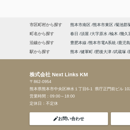
市区町村から探す
熊本市南区
熊本市東区
菊池郡
町名から探す
春日
須屋
大字原水
楡木
幾久
沿線から探す
豊肥本線
熊本市電A系統
鹿児
駅から探す
熊本
健軍町
肥後大津
武蔵塚
株式会社 Next Links KM
〒862-0954
熊本県熊本市中央区神水１丁目6-1 県庁正門前ビル 10
営業時間：
09:00～18:00
定休日：
不定休
お問い合わせ