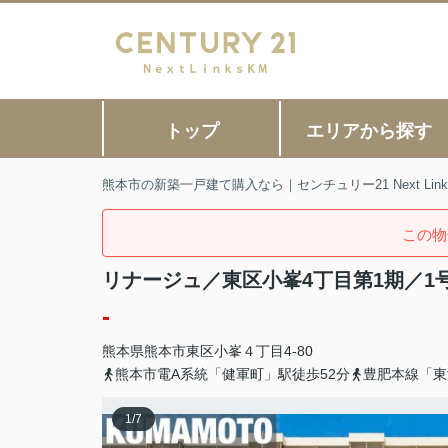
トップ
エリアから探す
熊本市の新築一戸建て購入なら｜センチュリー21 Next Link
この物
リナージュ／東区小峯4丁目第1期／1
-
熊本県
熊本市東区
小峯
４丁目4-80
熊本市電A系統「健軍町」駅徒歩52分
豊肥本線「東
1
/
7