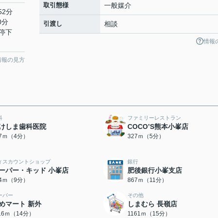
取引態様
一般媒介
52分
0分
引渡し
相談
停下
情報
情報の見方
科
ファミリーレストラン
けしま歯科医院
COCO’S熊本小峯店
47ｍ（4分）
327ｍ（5分）
ィスカウントショップ
銀行
ーパー・キッド 小峯店
肥後銀行小峯支店
54ｍ（9分）
867ｍ（11分）
ーパー
その他
めマート 新外
しまむら 長嶺店
116ｍ（14分）
1161ｍ（15分）