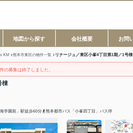
地図から探す
会社概要
お問
リナージュ／東区小峯4丁目第1期／1号棟
s KM
熊本市東区の物件一覧
件の募集は終了しました。
号棟
海学園前」駅徒歩60分
熊本都市バス「小峯四丁目」バス停