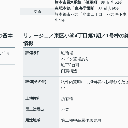
熊本市電A系統
「
健軍町
」駅 徒歩52分
豊肥本線
「
東海学園前
」駅 徒歩60分
交通
熊本都市バス「小峯四丁目」バス停下車
歩4分
の基本
リナージュ／東区小峯4丁目第1期／1号棟の
情報
／1号
設備条件
駐輪場
バイク置場あり
駐車2台可
耐震構造
設備(その他)
物件内覧時にご担当者へお尋ねくだ
い！
土地権利
所有権
国土法届出
不要
用途地域
第二種中高層住居専用