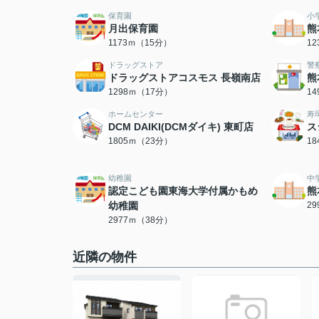
保育園
小
月出保育園
熊
1173ｍ（15分）
1
ドラッグストア
警
ドラッグストアコスモス 長嶺南店
熊
1298ｍ（17分）
1
ホームセンター
寿
DCM DAIKI(DCMダイキ) 東町店
ス
1805ｍ（23分）
1
幼稚園
中
認定こども園東海大学付属かもめ
熊
幼稚園
2
2977ｍ（38分）
近隣の物件