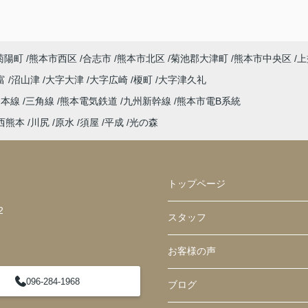
菊陽町
熊本市西区
合志市
熊本市北区
菊池郡大津町
熊本市中央区
上
富
沼山津
大字大津
大字広崎
榎町
大字津久礼
島本線
三角線
熊本電気鉄道
九州新幹線
熊本市電B系統
西熊本
川尻
原水
須屋
平成
光の森
トップページ
2
スタッフ
お客様の声
096-284-1968
ブログ