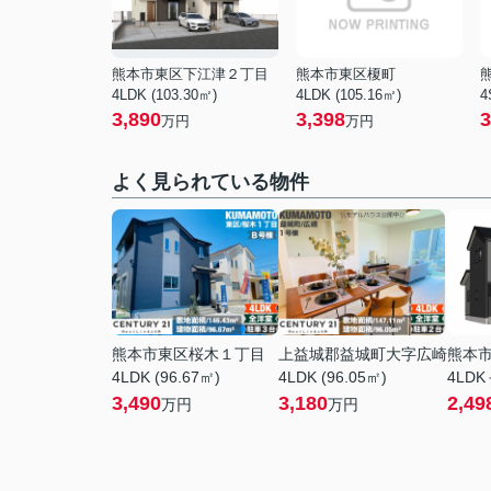
熊本市東区下江津２丁目
熊本市東区榎町
4LDK (103.30㎡)
4LDK (105.16㎡)
4
3,890
3,398
3
万円
万円
よく見られている物件
熊本市東区桜木１丁目
上益城郡益城町大字広崎
熊本
4LDK (96.67㎡)
4LDK (96.05㎡)
4LDK
3,490
3,180
2,49
万円
万円