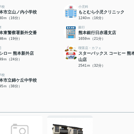
学校
小児科
本市立山ノ内小学校
もとむら小児クリニック
230ｍ（16分）
1240ｍ（16分）
察
銀行
本東警察署新外交番
熊本銀行日赤通支店
498ｍ（19分）
1659ｍ（21分）
司
喫茶店・カフェ
シロー 熊本新外店
スターバックス コーヒー 熊
849ｍ（24分）
山店
2541ｍ（32分）
学校
本市立錦ケ丘中学校
995ｍ（38分）