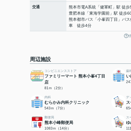
交通
熊本市電A系統
「
健軍町
」駅 徒歩
豊肥本線
「
東海学園前
」駅 徒歩6
熊本都市バス「小峯四丁目」バス
車 徒歩4分
周辺施設
コンビニエンスストア
歯
ファミリーマート 熊本小峯4丁目
い
店
2
81ｍ（2分）
内科
デ
むらかみ内科クリニック
ス
543ｍ（7分）
6
郵便局
ス
熊本小峰郵便局
ゆ
1083ｍ（14分）
1