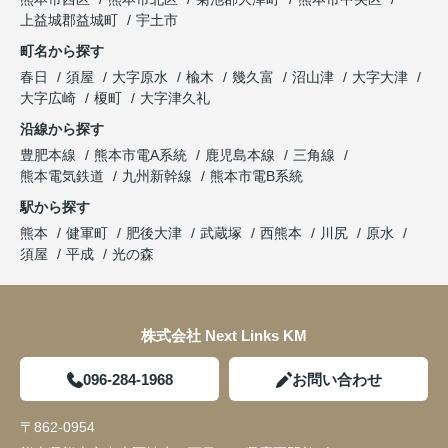
上益城郡益城町
宇土市
町名から探す
春日
須屋
大字原水
楡木
幾久富
沼山津
大字大津
大字広崎
榎町
大字津久礼
沿線から探す
豊肥本線
熊本市電A系統
鹿児島本線
三角線
熊本電気鉄道
九州新幹線
熊本市電B系統
駅から探す
熊本
健軍町
肥後大津
武蔵塚
西熊本
川尻
原水
須屋
平成
光の森
株式会社 Next Links KM
096-284-1968
お問い合わせ
〒862-0954