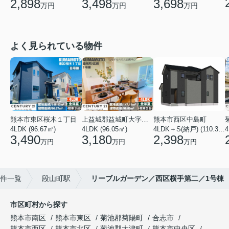
2,898
3,498
3,698
万円
万円
万円
よく見られている物件
熊本市東区桜木１丁目
上益城郡益城町大字広崎
熊本市西区中島町
4LDK (96.67㎡)
4LDK (96.05㎡)
4LDK＋S(納戸) (110.37㎡)
4
3,490
3,180
2,398
万円
万円
万円
件一覧
段山町駅
リーブルガーデン／西区横手第二／1号棟
市区町村から探す
熊本市南区
熊本市東区
菊池郡菊陽町
合志市
熊本市西区
熊本市北区
菊池郡大津町
熊本市中央区