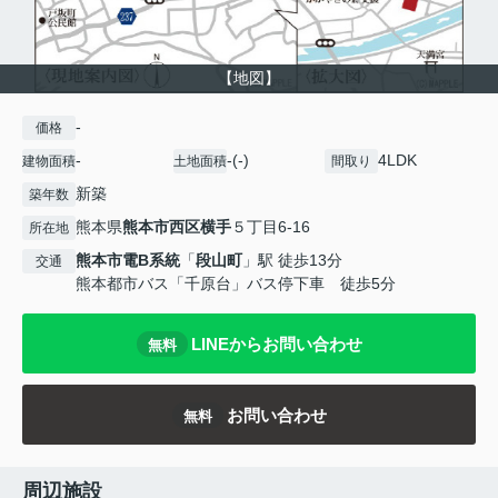
【地図】
-
価格
-
-(-)
4LDK
建物面積
土地面積
間取り
新築
築年数
熊本県
熊本市西区
横手
５丁目6-16
所在地
熊本市電B系統
「
段山町
」駅 徒歩13分
交通
熊本都市バス「千原台」バス停下車 徒歩5分
LINEからお問い合わせ
無料
お問い合わせ
無料
周辺施設