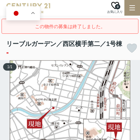
0
お気に入り
JA
この物件の募集は終了しました。
リーブルガーデン／西区横手第二／1号棟
-
1
/
1