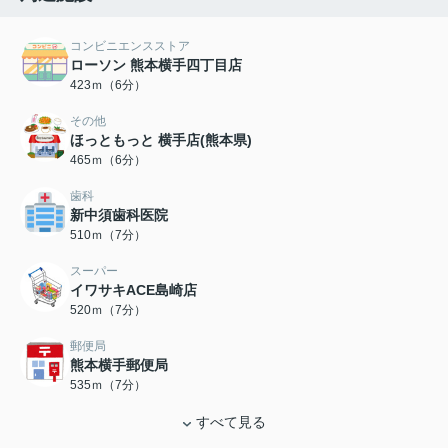
コンビニエンスストア
ローソン 熊本横手四丁目店
423ｍ（6分）
その他
ほっともっと 横手店(熊本県)
465ｍ（6分）
歯科
新中須歯科医院
510ｍ（7分）
スーパー
イワサキACE島崎店
520ｍ（7分）
郵便局
熊本横手郵便局
535ｍ（7分）
すべて見る