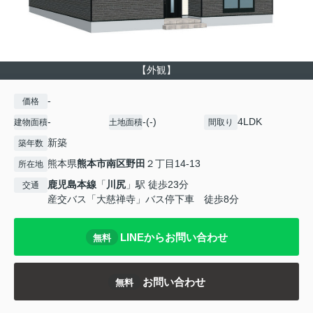
【外観】
-
価格
-
-(-)
4LDK
建物面積
土地面積
間取り
新築
築年数
熊本県
熊本市南区
野田
２丁目14-13
所在地
鹿児島本線
「
川尻
」駅 徒歩23分
交通
産交バス「大慈禅寺」バス停下車 徒歩8分
LINEからお問い合わせ
無料
お問い合わせ
無料