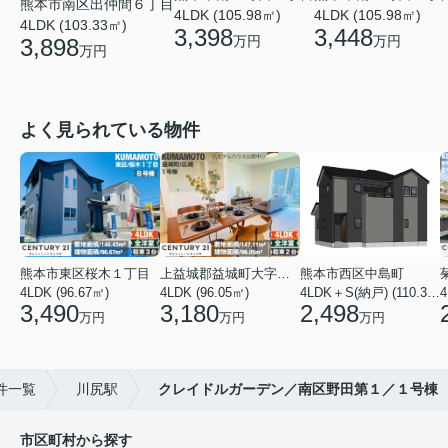
熊本市南区出仲間６丁目
4LDK (105.98㎡)
4LDK (105.98㎡)
4LDK (103.33㎡)
3,448
3,398
万円
万円
3,898
万円
よく見られている物件
熊本市東区桜木１丁目
上益城郡益城町大字広崎
熊本市西区中島町
4LDK (96.67㎡)
4LDK (96.05㎡)
4LDK＋S(納戸) (110.37㎡)
4
3,490
3,180
2,498
万円
万円
万円
件一覧
川尻駅
クレイドルガーデン／南区野田第１／１号棟
市区町村から探す