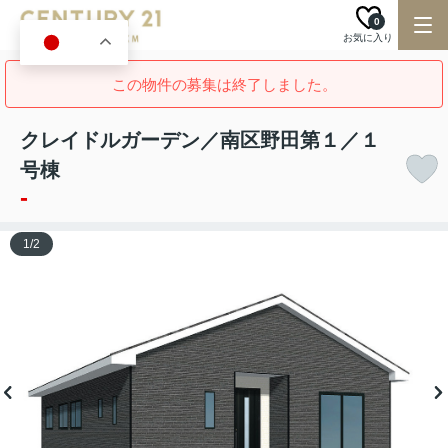
0
お気に入り
JA
この物件の募集は終了しました。
クレイドルガーデン／南区野田第１／１
号棟
-
1
/
2