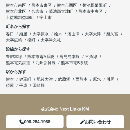
熊本市南区
熊本市東区
熊本市西区
菊池郡菊陽町
熊本市北区
合志市
菊池郡大津町
熊本市中央区
上益城郡益城町
宇土市
町名から探す
春日
須屋
大字原水
楡木
沼山津
大字大津
幾久富
大字広崎
榎町
大字津久礼
沿線から探す
豊肥本線
熊本市電A系統
鹿児島本線
三角線
熊本電気鉄道
九州新幹線
熊本市電B系統
駅から探す
熊本
健軍町
肥後大津
武蔵塚
西熊本
原水
川尻
須屋
平成
田崎橋
株式会社 Next Links KM
096-284-1968
お問い合わせ