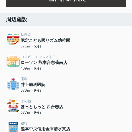
周辺施設
幼稚園
認定こども園リズム幼稚園
371ｍ（5分）
コンビニエンスストア
ローソン 熊本合志菊南店
409ｍ（6分）
歯科
井上歯科医院
670ｍ（9分）
その他
ほっともっと 西合志店
677ｍ（9分）
銀行
熊本中央信用金庫清水支店