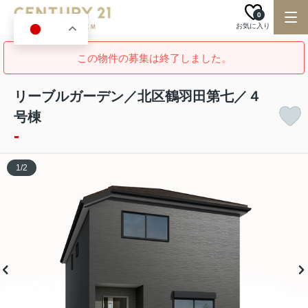
0
お気に入り
JA
この物件の募集は終了しました。
リーブルガーデン／北区鶴羽田第七／４
号棟
-
1
/
2