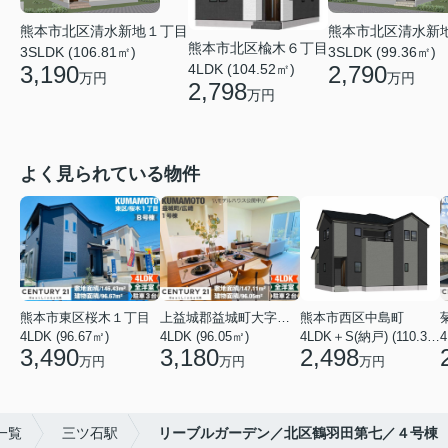
熊本市北区清水新地１丁目
熊本市北区清水新
熊本市北区楡木６丁目
3SLDK (106.81㎡)
3SLDK (99.36㎡)
3,190
4LDK (104.52㎡)
2,790
万円
万円
2,798
万円
よく見られている物件
熊本市東区桜木１丁目
上益城郡益城町大字広崎
熊本市西区中島町
4LDK (96.67㎡)
4LDK (96.05㎡)
4LDK＋S(納戸) (110.37㎡)
4
3,490
3,180
2,498
万円
万円
万円
一覧
三ツ石駅
リーブルガーデン／北区鶴羽田第七／４号棟