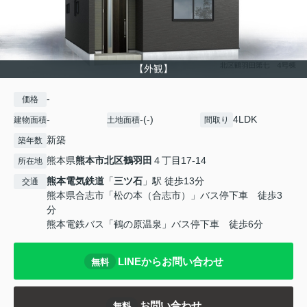
【外観】
-
価格
-
-(-)
4LDK
建物面積
土地面積
間取り
新築
築年数
熊本県
熊本市北区
鶴羽田
４丁目17-14
所在地
熊本電気鉄道
「
三ツ石
」駅 徒歩13分
交通
熊本県合志市「松の本（合志市）」バス停下車 徒歩3
分
熊本電鉄バス「鶴の原温泉」バス停下車 徒歩6分
LINEからお問い合わせ
無料
お問い合わせ
無料