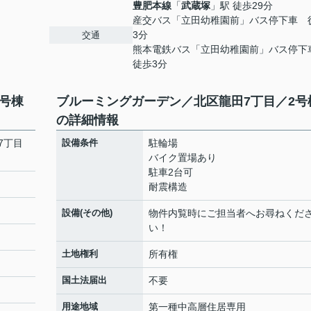
豊肥本線
「
武蔵塚
」駅 徒歩29分
産交バス「立田幼稚園前」バス停下車 
3分
交通
熊本電鉄バス「立田幼稚園前」バス停
徒歩3分
号棟
ブルーミングガーデン／北区龍田7丁目／2号
の詳細情報
7丁目
設備条件
駐輪場
バイク置場あり
駐車2台可
耐震構造
設備(その他)
物件内覧時にご担当者へお尋ねくだ
い！
土地権利
所有権
国土法届出
不要
用途地域
第一種中高層住居専用