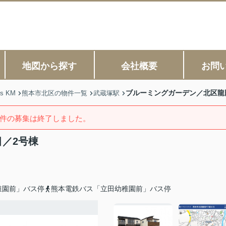
地図から探す
会社概要
お問
ブルーミングガーデン／北区龍
s KM
熊本市北区の物件一覧
武蔵塚駅
件の募集は終了しました。
／2号棟
稚園前」バス停
熊本電鉄バス「立田幼稚園前」バス停