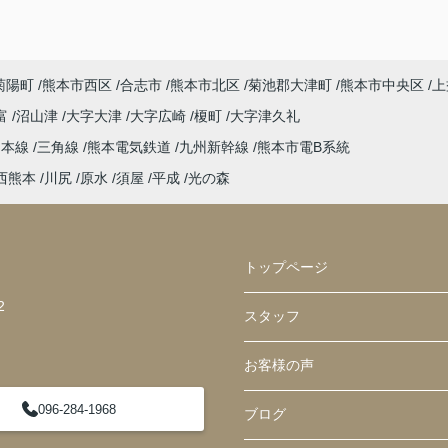
菊陽町
熊本市西区
合志市
熊本市北区
菊池郡大津町
熊本市中央区
上
富
沼山津
大字大津
大字広崎
榎町
大字津久礼
島本線
三角線
熊本電気鉄道
九州新幹線
熊本市電B系統
西熊本
川尻
原水
須屋
平成
光の森
トップページ
2
スタッフ
お客様の声
096-284-1968
ブログ