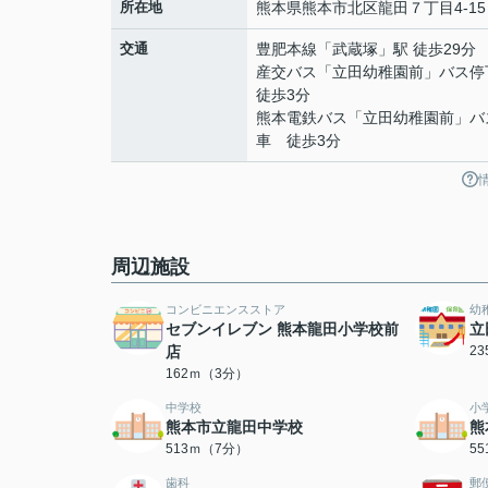
所在地
熊本県
熊本市北区
龍田
７丁目4-15
交通
豊肥本線
「
武蔵塚
」駅 徒歩29分
産交バス「立田幼稚園前」バス
徒歩3分
熊本電鉄バス「立田幼稚園前」バ
車 徒歩3分
周辺施設
コンビニエンスストア
幼
セブンイレブン 熊本龍田小学校前
立
店
2
162ｍ（3分）
中学校
小
熊本市立龍田中学校
熊
513ｍ（7分）
5
歯科
郵