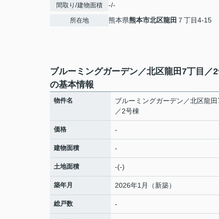
-/-
間取り/建物面積
熊本県
熊本市北区
龍田
７丁目4-15
所在地
ブルーミングガーデン／北区龍田7丁目／2
の基本情報
物件名
ブルーミングガーデン／北区龍田
／2号棟
価格
-
建物面積
-
土地面積
-(-)
築年月
2026年1月（新築）
総戸数
-