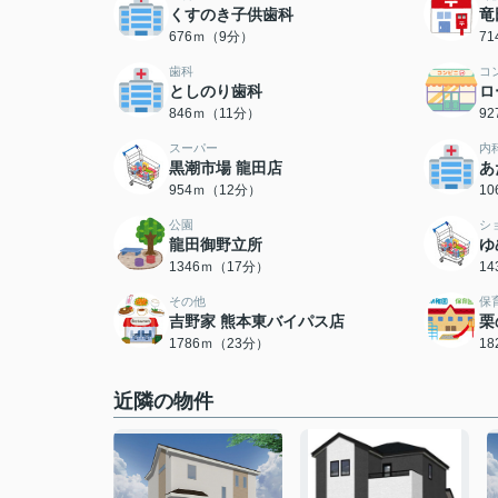
くすのき子供歯科
竜
676ｍ（9分）
7
歯科
コ
としのり歯科
ロ
846ｍ（11分）
9
スーパー
内
黒潮市場 龍田店
あ
954ｍ（12分）
1
公園
シ
龍田御野立所
ゆ
1346ｍ（17分）
1
その他
保
吉野家 熊本東バイパス店
栗
1786ｍ（23分）
1
近隣の物件