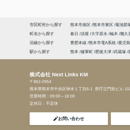
市区町村から探す
熊本市南区
熊本市東区
菊池郡
町名から探す
春日
須屋
大字原水
楡木
幾久
沿線から探す
豊肥本線
熊本市電A系統
鹿児
駅から探す
熊本
健軍町
肥後大津
武蔵塚
株式会社 Next Links KM
〒862-0954
熊本県熊本市中央区神水１丁目6-1 県庁正門前ビル 10
営業時間：
09:00～18:00
定休日：
不定休
お問い合わせ