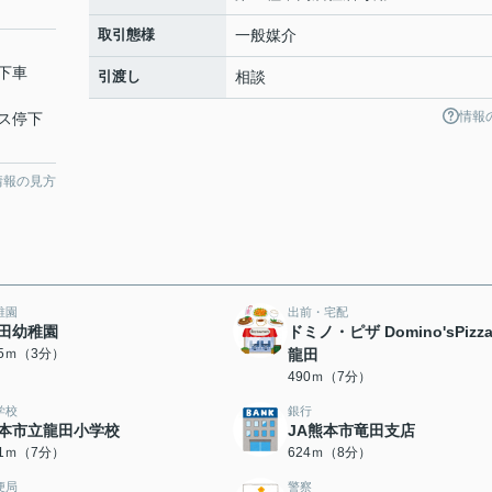
取引態様
一般媒介
停下車
引渡し
相談
情報
ス停下
情報の見方
稚園
出前・宅配
田幼稚園
ドミノ・ピザ Domino'sPizz
35ｍ（3分）
龍田
490ｍ（7分）
学校
銀行
本市立龍田小学校
JA熊本市竜田支店
51ｍ（7分）
624ｍ（8分）
便局
警察