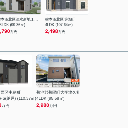
熊本市北区清水新地１丁目
熊本市北区明徳町
SLDK (99.36㎡)
4LDK (107.64㎡)
,790
2,498
万円
万円
市西区中島町
菊池郡菊陽町大字津久礼
＋S(納戸) (110.37㎡)
4LDK (95.58㎡)
8
2,980
万円
万円