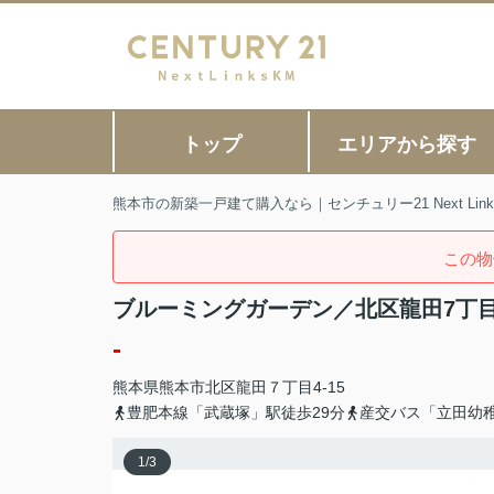
トップ
エリアから探す
熊本市の新築一戸建て購入なら｜センチュリー21 Next Link
この物
ブルーミングガーデン／北区龍田7丁目
-
熊本県
熊本市北区
龍田
７丁目4-15
豊肥本線「武蔵塚」駅徒歩29分
産交バス「立田幼
1
/
3