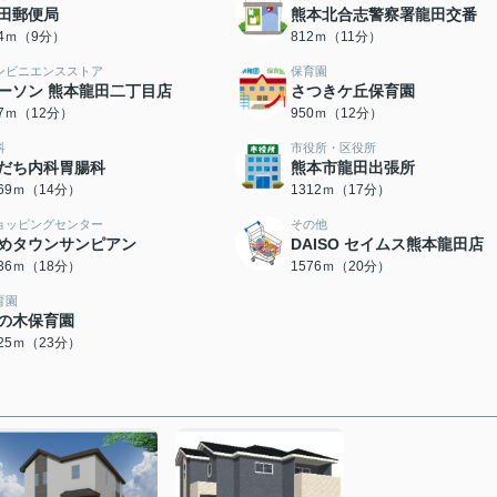
田郵便局
熊本北合志警察署龍田交番
14ｍ（9分）
812ｍ（11分）
ンビニエンスストア
保育園
ーソン 熊本龍田二丁目店
さつきケ丘保育園
27ｍ（12分）
950ｍ（12分）
科
市役所・区役所
だち内科胃腸科
熊本市龍田出張所
069ｍ（14分）
1312ｍ（17分）
ョッピングセンター
その他
めタウンサンピアン
DAISO セイムス熊本龍田店
436ｍ（18分）
1576ｍ（20分）
育園
の木保育園
825ｍ（23分）