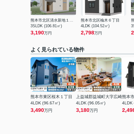
熊本市北区清水新地１丁目
熊本市北区楡木６丁目
3SLDK (106.81㎡)
4LDK (104.52㎡)
3
3,190
2,798
2
万円
万円
よく見られている物件
熊本市東区桜木１丁目
上益城郡益城町大字広崎
熊本
4LDK (96.67㎡)
4LDK (96.05㎡)
4LDK
3,490
3,180
2,49
万円
万円