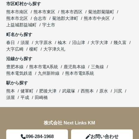
市区町村から探す
熊本市南区
熊本市東区
熊本市西区
菊池郡菊陽町
熊本市北区
合志市
菊池郡大津町
熊本市中央区
上益城郡益城町
宇土市
町名から探す
春日
須屋
大字原水
楡木
沼山津
大字大津
幾久富
大字広崎
榎町
大字津久礼
沿線から探す
豊肥本線
熊本市電A系統
鹿児島本線
三角線
熊本電気鉄道
九州新幹線
熊本市電B系統
駅から探す
熊本
健軍町
肥後大津
武蔵塚
西熊本
原水
川尻
須屋
平成
田崎橋
株式会社 Next Links KM
096-284-1968
お問い合わせ