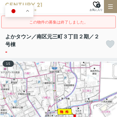
0
お気に入り
JA
この物件の募集は終了しました。
よかタウン／南区元三町３丁目２期／２
号棟
-
1
/
1