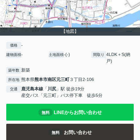
【地図】
-
価格
-
-(-)
4LDK＋S(納
建物面積
土地面積
間取り
戸)
新築
築年数
熊本県
熊本市南区
元三町
３丁目2-106
所在地
鹿児島本線
「
川尻
」駅 徒歩19分
交通
産交バス「元三町」バス停下車 徒歩5分
LINEからお問い合わせ
無料
お問い合わせ
無料