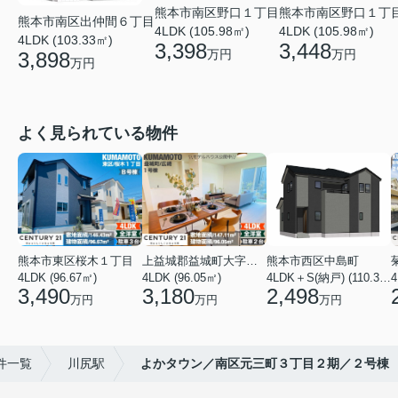
熊本市南区野口１丁
熊本市南区野口１丁目
熊本市南区出仲間６丁目
4LDK (105.98㎡)
4LDK (105.98㎡)
4LDK (103.33㎡)
3,448
3,398
万円
万円
3,898
万円
よく見られている物件
熊本市東区桜木１丁目
上益城郡益城町大字広崎
熊本市西区中島町
4LDK (96.67㎡)
4LDK (96.05㎡)
4LDK＋S(納戸) (110.37㎡)
4
3,490
3,180
2,498
万円
万円
万円
件一覧
川尻駅
よかタウン／南区元三町３丁目２期／２号棟