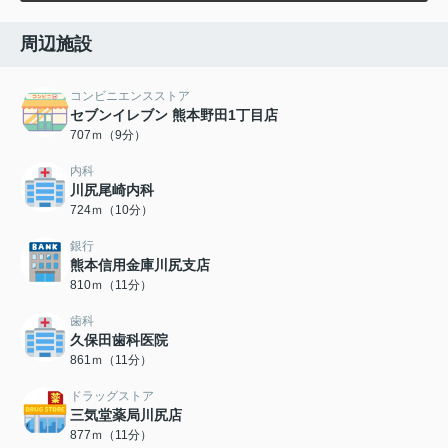
周辺施設
コンビニエンスストア
セブンイレブン 熊本野田1丁目店
707ｍ（9分）
内科
川尻尾崎内科
724ｍ（10分）
銀行
熊本信用金庫川尻支店
810ｍ（11分）
歯科
久保田歯科医院
861ｍ（11分）
ドラッグストア
三気堂薬局川尻店
877ｍ（11分）