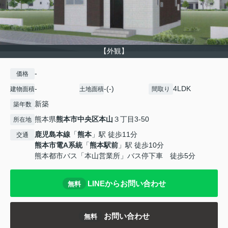
【外観】
-
価格
-
-(-)
4LDK
建物面積
土地面積
間取り
新築
築年数
熊本県
熊本市中央区
本山
３丁目3-50
所在地
鹿児島本線
「
熊本
」駅 徒歩11分
交通
熊本市電A系統
「
熊本駅前
」駅 徒歩10分
熊本都市バス「本山営業所」バス停下車 徒歩5分
LINEからお問い合わせ
無料
お問い合わせ
無料