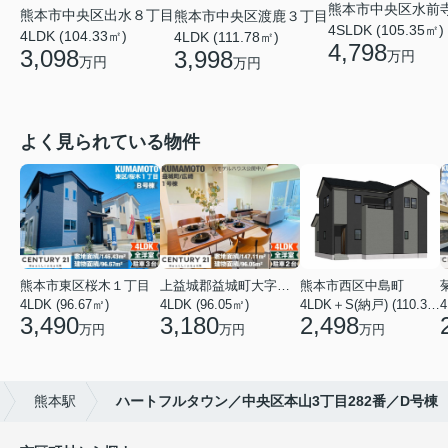
熊本市中央区水前
熊本市中央区出水８丁目
熊本市中央区渡鹿３丁目
4SLDK (105.35㎡)
4LDK (104.33㎡)
4LDK (111.78㎡)
4,798
3,098
3,998
万円
万円
万円
よく見られている物件
熊本市東区桜木１丁目
上益城郡益城町大字広崎
熊本市西区中島町
4LDK (96.67㎡)
4LDK (96.05㎡)
4LDK＋S(納戸) (110.37㎡)
4
3,490
3,180
2,498
万円
万円
万円
熊本駅
ハートフルタウン／中央区本山3丁目282番／D号棟