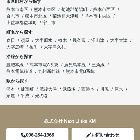
市区町村から探す
熊本市南区
熊本市東区
菊池郡菊陽町
熊本市西区
合志市
熊本市北区
菊池郡大津町
熊本市中央区
上益城郡益城町
宇土市
町名から探す
春日
須屋
大字原水
楡木
幾久富
沼山津
大字大津
大字広崎
榎町
大字津久礼
沿線から探す
豊肥本線
熊本市電A系統
鹿児島本線
三角線
熊本電気鉄道
九州新幹線
熊本市電B系統
駅から探す
熊本
健軍町
肥後大津
武蔵塚
西熊本
川尻
原水
須屋
平成
光の森
株式会社 Next Links KM
096-284-1968
お問い合わせ