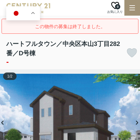
0
お気に入り
JA
この物件の募集は終了しました。
ハートフルタウン／中央区本山3丁目282
番／D号棟
-
1
/
2