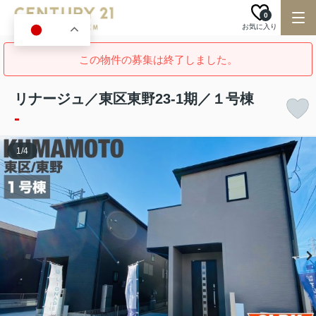
0
お気に入り
JA
この物件の募集は終了しました。
リナージュ／東区東野23-1期／１号棟
-
1
/
4