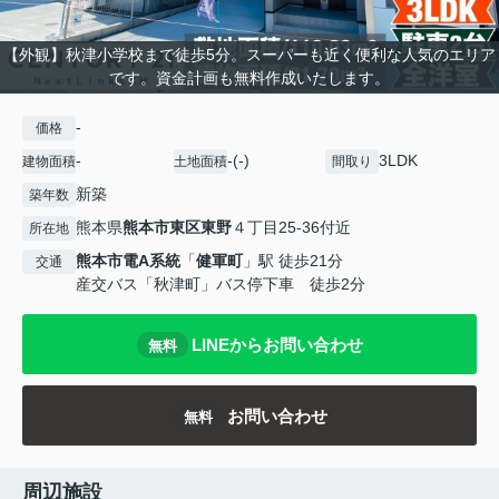
【外観】秋津小学校まで徒歩5分。スーパーも近く便利な人気のエリア
です。資金計画も無料作成いたします。
-
価格
-
-(-)
3LDK
建物面積
土地面積
間取り
新築
築年数
熊本県
熊本市東区
東野
４丁目25-36付近
所在地
熊本市電A系統
「
健軍町
」駅 徒歩21分
交通
産交バス「秋津町」バス停下車 徒歩2分
LINEからお問い合わせ
無料
お問い合わせ
無料
周辺施設