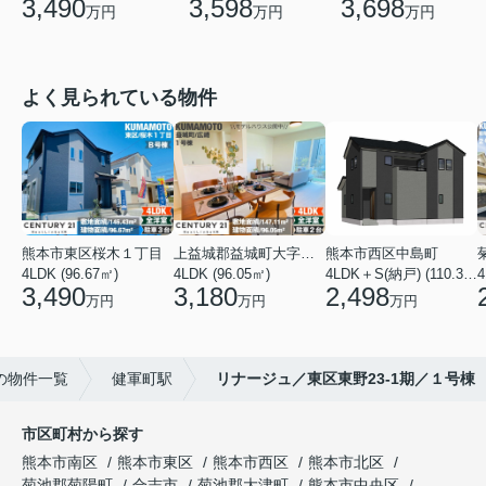
3,490
3,598
3,698
万円
万円
万円
よく見られている物件
熊本市東区桜木１丁目
上益城郡益城町大字広崎
熊本市西区中島町
4LDK (96.67㎡)
4LDK (96.05㎡)
4LDK＋S(納戸) (110.37㎡)
4
3,490
3,180
2,498
万円
万円
万円
の物件一覧
健軍町駅
リナージュ／東区東野23-1期／１号棟
市区町村から探す
熊本市南区
熊本市東区
熊本市西区
熊本市北区
菊池郡菊陽町
合志市
菊池郡大津町
熊本市中央区