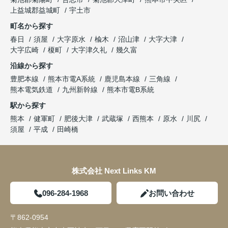
上益城郡益城町
宇土市
町名から探す
春日
須屋
大字原水
楡木
沼山津
大字大津
大字広崎
榎町
大字津久礼
幾久富
沿線から探す
豊肥本線
熊本市電A系統
鹿児島本線
三角線
熊本電気鉄道
九州新幹線
熊本市電B系統
駅から探す
熊本
健軍町
肥後大津
武蔵塚
西熊本
原水
川尻
須屋
平成
田崎橋
株式会社 Next Links KM
096-284-1968
お問い合わせ
〒862-0954