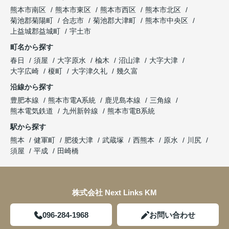
熊本市南区
熊本市東区
熊本市西区
熊本市北区
菊池郡菊陽町
合志市
菊池郡大津町
熊本市中央区
上益城郡益城町
宇土市
町名から探す
春日
須屋
大字原水
楡木
沼山津
大字大津
大字広崎
榎町
大字津久礼
幾久富
沿線から探す
豊肥本線
熊本市電A系統
鹿児島本線
三角線
熊本電気鉄道
九州新幹線
熊本市電B系統
駅から探す
熊本
健軍町
肥後大津
武蔵塚
西熊本
原水
川尻
須屋
平成
田崎橋
株式会社 Next Links KM
096-284-1968
お問い合わせ