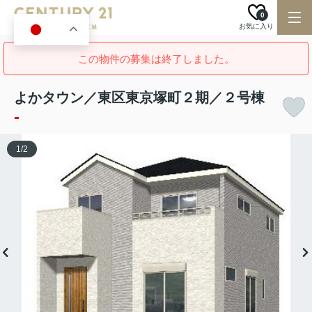
0
お気に入り
JA
この物件の募集は終了しました。
よかタウン／東区東京塚町２期／２号棟
-
1
/
2