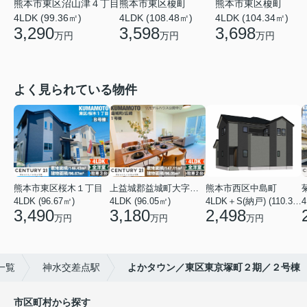
熊本市東区沼山津４丁目
熊本市東区榎町
熊本市東区榎町
4LDK (99.36㎡)
4LDK (108.48㎡)
4LDK (104.34㎡)
3,290
3,598
3,698
万円
万円
万円
よく見られている物件
熊本市東区桜木１丁目
上益城郡益城町大字広崎
熊本市西区中島町
4LDK (96.67㎡)
4LDK (96.05㎡)
4LDK＋S(納戸) (110.37㎡)
4
3,490
3,180
2,498
万円
万円
万円
一覧
神水交差点駅
よかタウン／東区東京塚町２期／２号棟
市区町村から探す