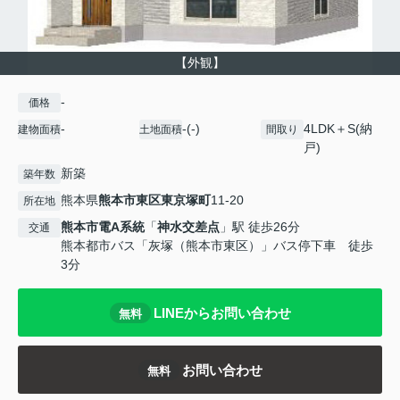
【外観】
-
価格
-
-(-)
4LDK＋S(納
建物面積
土地面積
間取り
戸)
新築
築年数
熊本県
熊本市東区
東京塚町
11-20
所在地
熊本市電A系統
「
神水交差点
」駅 徒歩26分
交通
熊本都市バス「灰塚（熊本市東区）」バス停下車 徒歩
3分
LINEからお問い合わせ
無料
お問い合わせ
無料