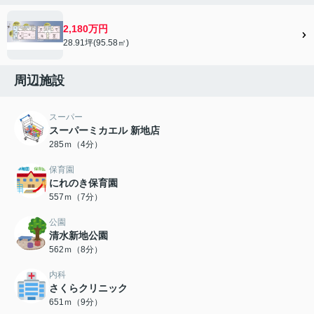
2,180万円
28.91坪(95.58㎡)
周辺施設
スーパー
スーパーミカエル 新地店
285ｍ（4分）
保育園
にれのき保育園
557ｍ（7分）
公園
清水新地公園
562ｍ（8分）
内科
さくらクリニック
651ｍ（9分）