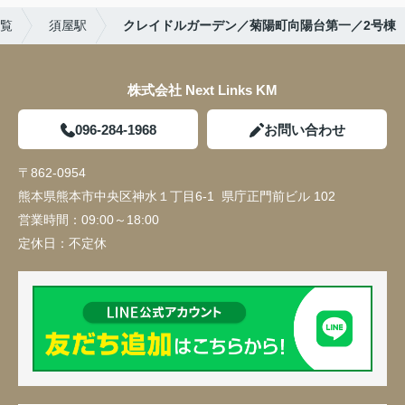
覧
須屋駅
クレイドルガーデン／菊陽町向陽台第一／2号棟
株式会社 Next Links KM
096-284-1968
お問い合わせ
〒862-0954
熊本県熊本市中央区神水１丁目6-1 県庁正門前ビル 102
営業時間：
09:00～18:00
定休日：
不定休