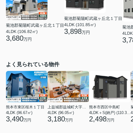
菊池郡菊陽町武蔵ヶ丘北１丁目
4LDK (101.85㎡)
菊池郡菊陽町武蔵ヶ丘北１丁目
菊池
3,898
4LDK (106.82㎡)
万円
4LDK
3,680
3,7
万円
よく見られている物件
熊本市東区桜木１丁目
上益城郡益城町大字広崎
熊本市西区中島町
4LDK (96.67㎡)
4LDK (96.05㎡)
4LDK＋S(納戸) (110.37㎡)
4
3,490
3,180
2,498
万円
万円
万円