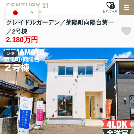
0
お気に入り
JA
クレイドルガーデン／菊陽町向陽台第一
／2号棟
2,180万円
1
/
49