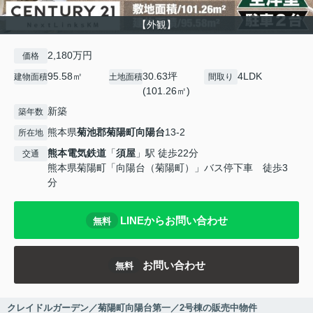
【外観】
2,180万円
価格
95.58㎡
30.63坪
4LDK
建物面積
土地面積
間取り
(101.26㎡)
新築
築年数
熊本県
菊池郡菊陽町
向陽台
13-2
所在地
熊本電気鉄道
「
須屋
」駅 徒歩22分
交通
熊本県菊陽町「向陽台（菊陽町）」バス停下車 徒歩3
分
LINEからお問い合わせ
無料
お問い合わせ
無料
クレイドルガーデン／菊陽町向陽台第一／2号棟の販売中物件