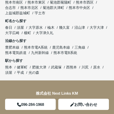
熊本市南区
熊本市東区
菊池郡菊陽町
熊本市西区
合志市
熊本市北区
菊池郡大津町
熊本市中央区
上益城郡益城町
宇土市
町名から探す
春日
須屋
大字原水
楡木
幾久富
沼山津
大字大津
大字広崎
榎町
大字津久礼
沿線から探す
豊肥本線
熊本市電A系統
鹿児島本線
三角線
熊本電気鉄道
九州新幹線
熊本市電B系統
駅から探す
熊本
健軍町
肥後大津
武蔵塚
西熊本
川尻
原水
須屋
平成
光の森
株式会社 Next Links KM
096-284-1968
お問い合わせ