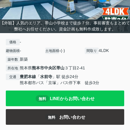
【外観】人気のエリア。帯山小学校まで徒歩７分。事前審査もまとめて
弊社へお任せください。資金計画も無料作成致します。
-
価格
-
-(-)
4LDK
建物面積
土地面積
間取り
新築
築年数
熊本県
熊本市中央区
帯山
３丁目2-41
所在地
豊肥本線
「
水前寺
」駅 徒歩24分
交通
熊本都市バス「京塚」バス停下車 徒歩3分
LINEからお問い合わせ
無料
お問い合わせ
無料