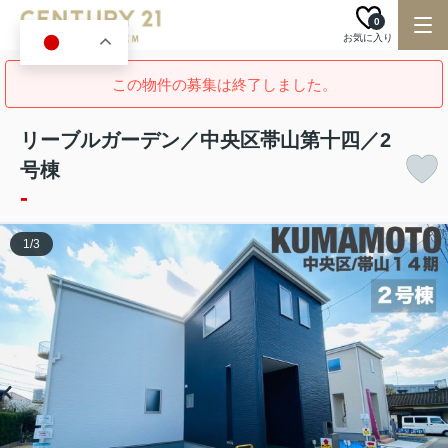
0
お気に入り
JA
この物件の募集は終了しました。
リーブルガーデン／中央区帯山第十四／2
号棟
-
1
/
3