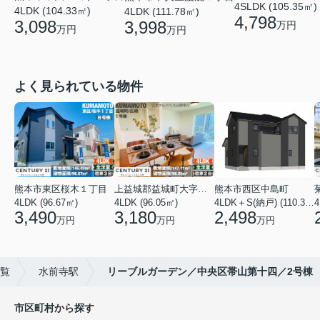
4SLDK (105.35㎡)
4LDK (104.33㎡)
4LDK (111.78㎡)
4,798
3,098
3,998
万円
万円
万円
よく見られている物件
熊本市東区桜木１丁目
上益城郡益城町大字広崎
熊本市西区中島町
4LDK (96.67㎡)
4LDK (96.05㎡)
4LDK＋S(納戸) (110.37㎡)
4
3,490
3,180
2,498
万円
万円
万円
覧
水前寺駅
リーブルガーデン／中央区帯山第十四／2号棟
市区町村から探す