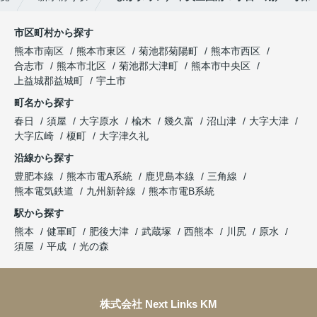
市区町村から探す
熊本市南区
熊本市東区
菊池郡菊陽町
熊本市西区
合志市
熊本市北区
菊池郡大津町
熊本市中央区
上益城郡益城町
宇土市
町名から探す
春日
須屋
大字原水
楡木
幾久富
沼山津
大字大津
大字広崎
榎町
大字津久礼
沿線から探す
豊肥本線
熊本市電A系統
鹿児島本線
三角線
熊本電気鉄道
九州新幹線
熊本市電B系統
駅から探す
熊本
健軍町
肥後大津
武蔵塚
西熊本
川尻
原水
須屋
平成
光の森
株式会社 Next Links KM