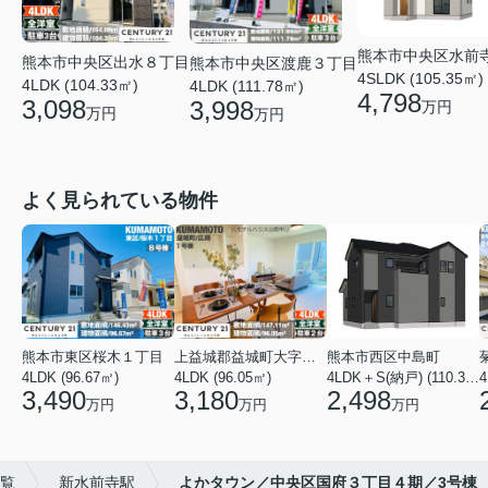
熊本市中央区水前
熊本市中央区出水８丁目
熊本市中央区渡鹿３丁目
4SLDK (105.35㎡)
4LDK (104.33㎡)
4LDK (111.78㎡)
4,798
3,098
3,998
万円
万円
万円
よく見られている物件
熊本市東区桜木１丁目
上益城郡益城町大字広崎
熊本市西区中島町
4LDK (96.67㎡)
4LDK (96.05㎡)
4LDK＋S(納戸) (110.37㎡)
4
3,490
3,180
2,498
万円
万円
万円
覧
新水前寺駅
よかタウン／中央区国府３丁目４期／3号棟