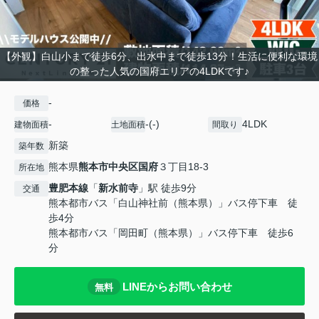
【外観】白山小まで徒歩6分、出水中まで徒歩13分！生活に便利な環境
の整った人気の国府エリアの4LDKです♪
-
価格
-
-(-)
4LDK
建物面積
土地面積
間取り
新築
築年数
熊本県
熊本市中央区
国府
３丁目18-3
所在地
豊肥本線
「
新水前寺
」駅 徒歩9分
交通
熊本都市バス「白山神社前（熊本県）」バス停下車 徒
歩4分
熊本都市バス「岡田町（熊本県）」バス停下車 徒歩6
分
LINEからお問い合わせ
無料