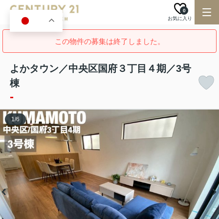
0
お気に入り
JA
この物件の募集は終了しました。
よかタウン／中央区国府３丁目４期／3号
棟
-
1
/
6