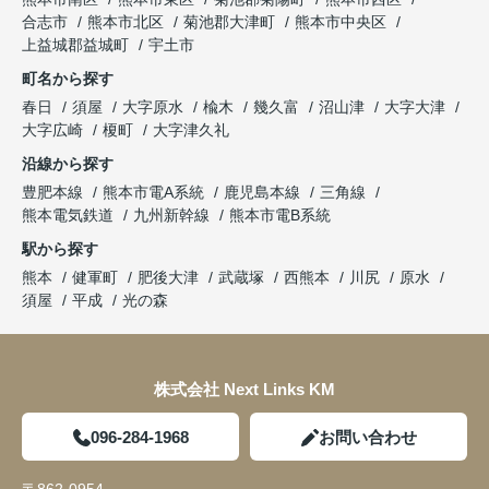
合志市
熊本市北区
菊池郡大津町
熊本市中央区
上益城郡益城町
宇土市
町名から探す
春日
須屋
大字原水
楡木
幾久富
沼山津
大字大津
大字広崎
榎町
大字津久礼
沿線から探す
豊肥本線
熊本市電A系統
鹿児島本線
三角線
熊本電気鉄道
九州新幹線
熊本市電B系統
駅から探す
熊本
健軍町
肥後大津
武蔵塚
西熊本
川尻
原水
須屋
平成
光の森
株式会社 Next Links KM
096-284-1968
お問い合わせ