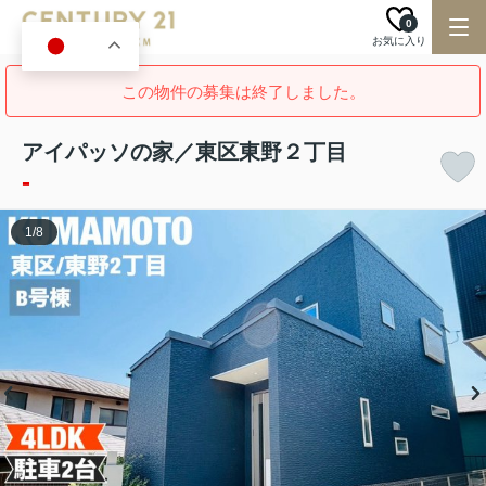
0
お気に入り
JA
この物件の募集は終了しました。
アイパッソの家／東区東野２丁目
-
1
/
8