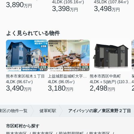
4LDK (105.16㎡)
4SLDK (107.84㎡)
3,890
万円
3,398
3,498
万円
万円
よく見られている物件
熊本市東区桜木１丁目
上益城郡益城町大字広崎
熊本市西区中島町
4LDK (96.67㎡)
4LDK (96.05㎡)
4LDK＋S(納戸) (110.37㎡)
4
3,490
3,180
2,498
万円
万円
万円
東区の物件一覧
健軍町駅
アイパッソの家／東区東野２丁目
市区町村から探す
熊本市南区
熊本市東区
菊池郡菊陽町
熊本市西区