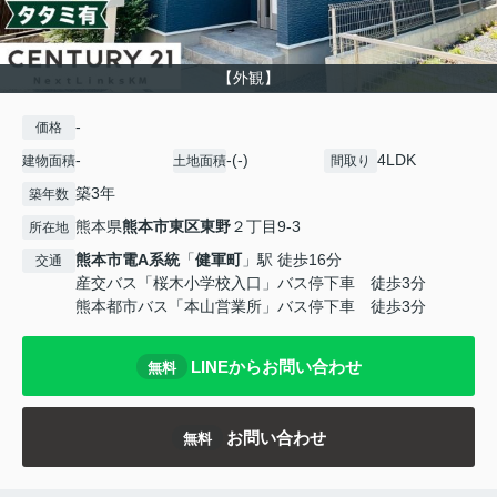
【外観】
-
価格
-
-(-)
4LDK
建物面積
土地面積
間取り
築3年
築年数
熊本県
熊本市東区
東野
２丁目9-3
所在地
熊本市電A系統
「
健軍町
」駅 徒歩16分
交通
産交バス「桜木小学校入口」バス停下車 徒歩3分
熊本都市バス「本山営業所」バス停下車 徒歩3分
LINEからお問い合わせ
無料
お問い合わせ
無料