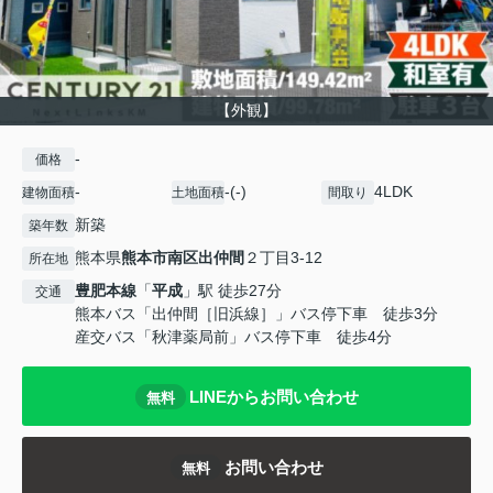
【外観】
-
価格
-
-(-)
4LDK
建物面積
土地面積
間取り
新築
築年数
熊本県
熊本市南区
出仲間
２丁目3-12
所在地
豊肥本線
「
平成
」駅 徒歩27分
交通
熊本バス「出仲間［旧浜線］」バス停下車 徒歩3分
産交バス「秋津薬局前」バス停下車 徒歩4分
LINEからお問い合わせ
無料
お問い合わせ
無料