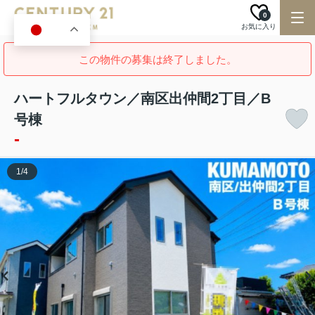
0
お気に入り
JA
この物件の募集は終了しました。
ハートフルタウン／南区出仲間2丁目／B
号棟
-
1
/
4