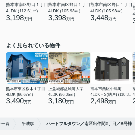
熊本市南区野口１丁目
熊本市南区野口１丁目
熊本市南区野口１丁目
4LDK (105.98㎡)
4LDK (112.61㎡)
4LDK (105.98㎡)
4
3,448
3,198
3,398
万円
万円
万円
よく見られている物件
熊本市東区桜木１丁目
上益城郡益城町大字広崎
熊本市西区中島町
4LDK (96.67㎡)
4LDK (96.05㎡)
4LDK＋S(納戸) (110.37㎡)
4
3,490
3,180
2,498
万円
万円
万円
件一覧
平成駅
ハートフルタウン／南区出仲間2丁目／B号棟