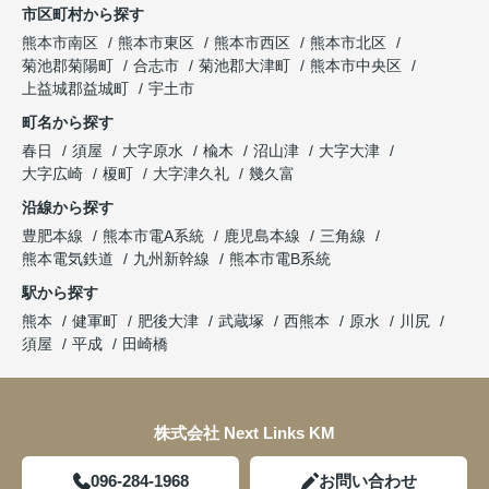
市区町村から探す
熊本市南区
熊本市東区
熊本市西区
熊本市北区
菊池郡菊陽町
合志市
菊池郡大津町
熊本市中央区
上益城郡益城町
宇土市
町名から探す
春日
須屋
大字原水
楡木
沼山津
大字大津
大字広崎
榎町
大字津久礼
幾久富
沿線から探す
豊肥本線
熊本市電A系統
鹿児島本線
三角線
熊本電気鉄道
九州新幹線
熊本市電B系統
駅から探す
熊本
健軍町
肥後大津
武蔵塚
西熊本
原水
川尻
須屋
平成
田崎橋
株式会社 Next Links KM
096-284-1968
お問い合わせ