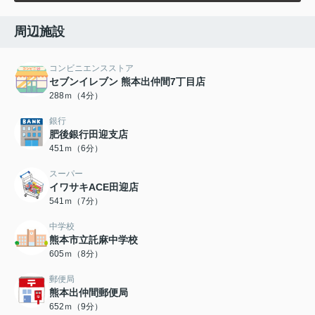
周辺施設
コンビニエンスストア
セブンイレブン 熊本出仲間7丁目店
288ｍ（4分）
銀行
肥後銀行田迎支店
451ｍ（6分）
スーパー
イワサキACE田迎店
541ｍ（7分）
中学校
熊本市立託麻中学校
605ｍ（8分）
郵便局
熊本出仲間郵便局
652ｍ（9分）