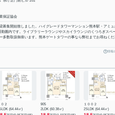
 県庁正門前ビル 102
業保証協会
貸募集開始致しました。ハイグレードタワーマンション熊本駅・アミュ
通勤圏内です。ライブラリーラウンジやスカイラウンジのくつろぎスペ
ー多数取扱御座います。熊本ゲートタワーの事なら弊社までお尋ねくだ
情報
８０２
905
１００２
SLDK (64.44㎡)
2LDK (60.38㎡)
2SLDK (64.44㎡)
8.5
18.8
18.5