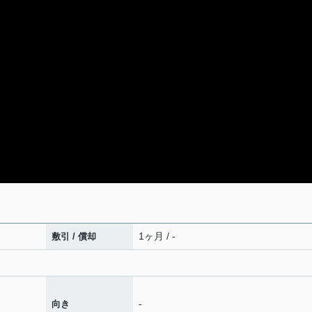
1ヶ月 / -
敷引 / 償却
-
向き