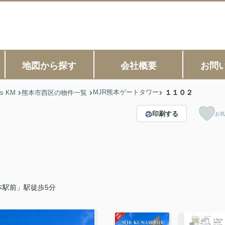
地図から探す
会社概要
お問
MJR熊本ゲートタワー
１１０２
s KM
熊本市西区の物件一覧
印刷する
お気
本駅前」駅徒歩5分