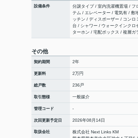
設備条件
分譲タイプ / 室内洗濯機置場 / フロ
テム / エレベーター / 電気有 /
ッチン / ディスポーザー / コンロ３
台 / シャワー / ウォークインク
ターホン / 宅配ボックス / 複層ガ
その他
2年
契約期間
2万円
更新料
236戸
総戸数
一般媒介
取引態様
-
管理コード
2026年08月14日
次回更新予定日
取扱会社
株式会社 Next Links KM