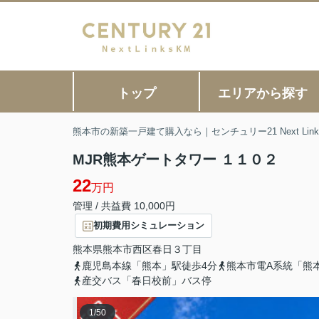
トップ
エリアから探す
熊本市の新築一戸建て購入なら｜センチュリー21 Next Link
MJR熊本ゲートタワー １１０２
22
万円
管理 / 共益費 10,000円
初期費用シミュレーション
熊本県
熊本市西区
春日
３丁目
鹿児島本線「熊本」駅徒歩4分
熊本市電A系統「熊
産交バス「春日校前」バス停
1
/
50