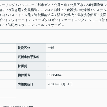
ーリング / バルコニー / 都市ガス / 公営水道 / 公共下水 / 24時間換気
 敷地内ごみ置き場 / 免震構造 / コンロ２口以上 / 食器洗い乾燥機 / システ
口 / バス・トイレ別 / 追焚機能浴室 / 浴室乾燥機 / 温水洗浄便座 / 洗面
ロゼット / ウォークインシューズクロゼット / オートロック / TVモニタ付
ラス / 防犯カメラ / コンシェルジュサービス
一般
賃貸区分
-
更新事務手数料
-
特優賃
99384347
物件番号
2026年07月31日
情報更新日