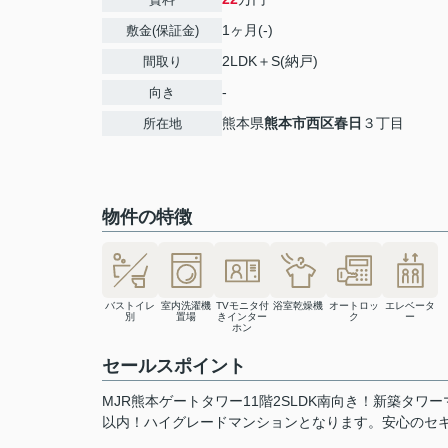
1ヶ月(-)
敷金(保証金)
2LDK＋S(納戸)
間取り
-
向き
熊本県
熊本市西区
春日
３丁目
所在地
物件の特徴
バストイレ
室内洗濯機
TVモニタ付
浴室乾燥機
オートロッ
エレベータ
別
置場
きインター
ク
ー
ホン
セールスポイント
MJR熊本ゲートタワー11階2SLDK南向き！新築タ
以内！ハイグレードマンションとなります。安心のセ