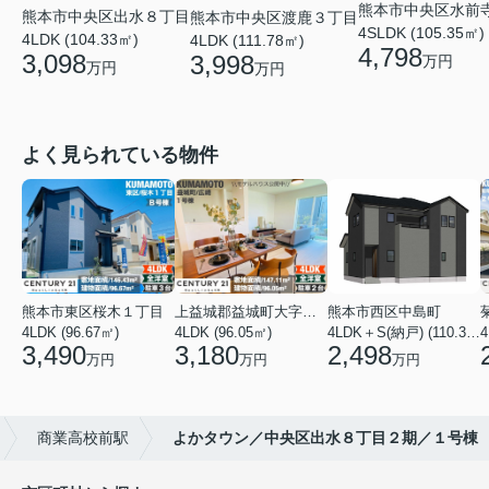
熊本市中央区水前
熊本市中央区出水８丁目
熊本市中央区渡鹿３丁目
4SLDK (105.35㎡)
4LDK (104.33㎡)
4LDK (111.78㎡)
4,798
3,098
3,998
万円
万円
万円
よく見られている物件
熊本市東区桜木１丁目
上益城郡益城町大字広崎
熊本市西区中島町
4LDK (96.67㎡)
4LDK (96.05㎡)
4LDK＋S(納戸) (110.37㎡)
4
3,490
3,180
2,498
万円
万円
万円
商業高校前駅
よかタウン／中央区出水８丁目２期／１号棟