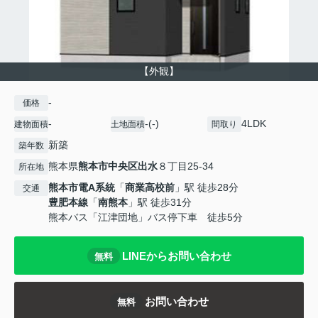
【外観】
-
価格
-
-(-)
4LDK
建物面積
土地面積
間取り
新築
築年数
熊本県
熊本市中央区
出水
８丁目25-34
所在地
熊本市電A系統
「
商業高校前
」駅 徒歩28分
交通
豊肥本線
「
南熊本
」駅 徒歩31分
熊本バス「江津団地」バス停下車 徒歩5分
LINEからお問い合わせ
無料
お問い合わせ
無料