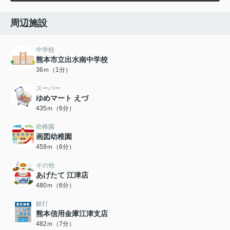
周辺施設
中学校
熊本市立出水南中学校
36ｍ（1分）
スーパー
ゆめマート えづ
435ｍ（6分）
幼稚園
画図幼稚園
459ｍ（6分）
その他
あげたて 江津店
480ｍ（6分）
銀行
熊本信用金庫江津支店
482ｍ（7分）