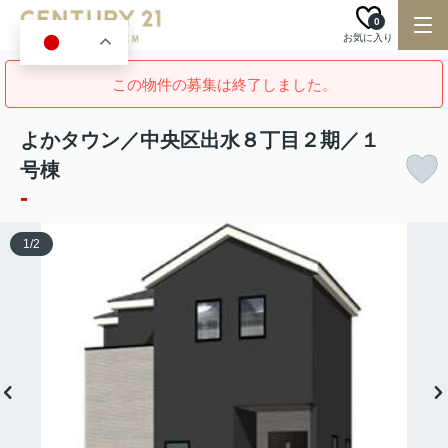
0
お気に入り
JA
この物件の募集は終了しました。
よかタウン／中央区出水８丁目２期／１
号棟
-
1
/
2