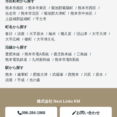
市区町村から探す
熊本市南区
熊本市東区
菊池郡菊陽町
熊本市西区
合志市
熊本市北区
菊池郡大津町
熊本市中央区
上益城郡益城町
宇土市
町名から探す
春日
須屋
大字原水
楡木
幾久富
沼山津
大字大津
大字広崎
榎町
大字津久礼
沿線から探す
豊肥本線
熊本市電A系統
鹿児島本線
三角線
熊本電気鉄道
九州新幹線
熊本市電B系統
駅から探す
熊本
健軍町
肥後大津
武蔵塚
西熊本
川尻
原水
須屋
平成
光の森
株式会社 Next Links KM
096-284-1968
お問い合わせ