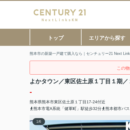
トップ
エリアから探す
熊本市の新築一戸建て購入なら｜センチュリー21 Next Link
この物
よかタウン／東区佐土原１丁目１期／
-
熊本県
熊本市東区
佐土原
１丁目17-24付近
熊本市電A系統「健軍町」駅徒歩32分
熊本都市バス
1
/
6