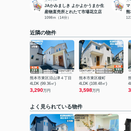
スーパー
ス
JAかみましき よかよかうまか生
マ
産物直売所とれたて市場花立店
熊
1098ｍ（14分）
1
近隣の物件
熊本市東区沼山津４丁目
熊本市東区榎町
4LDK (99.36㎡)
4LDK (108.48㎡)
4
3,290
3,598
3
万円
万円
よく見られている物件