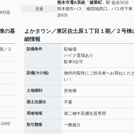
熊本市電A系統
「
健軍町
」駅 徒歩32分
熊本都市バス「榎団地西口」バス停下車
交通
24付近
歩5分
棟の基
よかタウン／東区佐土原１丁目１期／２号棟
細情報
期／２
設備条件
駐輪場
バイク置場あり
駐車3台可
設備(その他)
物件内覧時にご担当者へお尋ねくだ
い！
土地権利
所有権
国土法届出
不要
用途地域
第二種中高層住居専用
-24付
取引態様
一般媒介