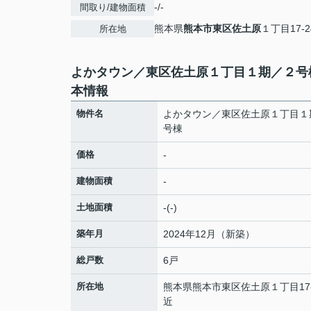
-/-
間取り/建物面積
熊本県
熊本市東区
佐土原
１丁目17-
所在地
よかタウン／東区佐土原１丁目１期／２号
本情報
物件名
よかタウン／東区佐土原１丁目１
号棟
価格
-
建物面積
-
土地面積
-(-)
築年月
2024年12月（新築）
総戸数
6戸
所在地
熊本県
熊本市東区
佐土原
１丁目17
近