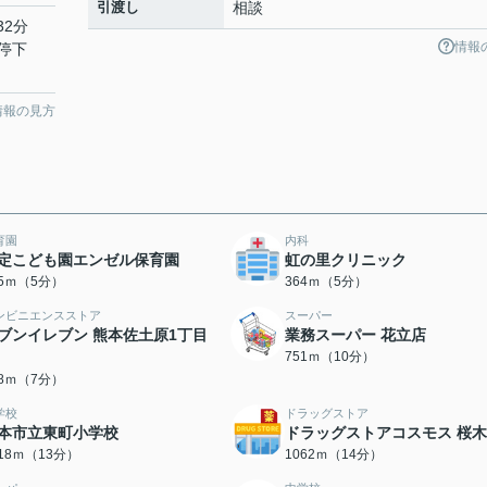
引渡し
相談
32分
情報
停下
情報の見方
育園
内科
定こども園エンゼル保育園
虹の里クリニック
45ｍ（5分）
364ｍ（5分）
ンビニエンスストア
スーパー
ブンイレブン 熊本佐土原1丁目
業務スーパー 花立店
751ｍ（10分）
98ｍ（7分）
学校
ドラッグストア
本市立東町小学校
ドラッグストアコスモス 桜
018ｍ（13分）
1062ｍ（14分）