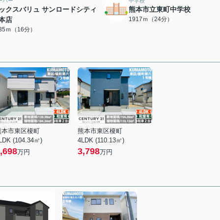
ーパー
中学校
ックスバリュ サンロードシティ
熊本市立東町中学校
本店
1917ｍ（24分）
235ｍ（16分）
熊本市東区榎町
熊本市東区榎町
LDK (104.34㎡)
4LDK (110.13㎡)
,698
3,798
万円
万円