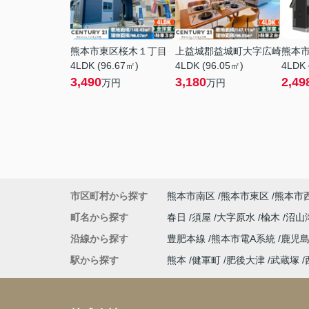
熊本市東区桜木１丁目
上益城郡益城町大字広崎
熊本
4LDK (96.67㎡)
4LDK (96.05㎡)
4LDK
3,490
3,180
2,49
万円
万円
市区町村から探す
熊本市南区
熊本市東区
熊本市
町名から探す
春日
須屋
大字原水
楡木
沼山
沿線から探す
豊肥本線
熊本市電A系統
鹿児
駅から探す
熊本
健軍町
肥後大津
武蔵塚