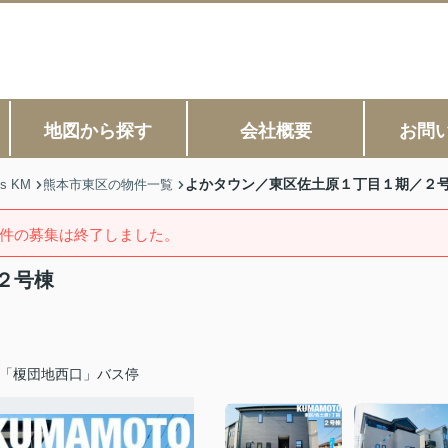
地図から探す
会社概要
お問
よかタウン／東区佐土原１丁目１期／２
s KM
熊本市東区の物件一覧
件の募集は終了しました。
２号棟
「榎団地西口」バス停