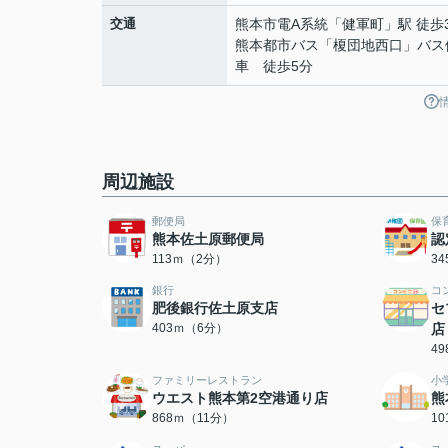
交通
熊本市電A系統
「
健軍町
」駅 徒歩
熊本都市バス「榎団地西口」バス
車 徒歩5分
周辺施設
郵便局
保
熊本佐土原郵便局
認
113ｍ（2分）
3
銀行
コ
肥後銀行佐土原支店
セ
403ｍ（6分）
店
4
ファミリーレストラン
小
ウエスト熊本第2空港通り店
熊
868ｍ（11分）
1