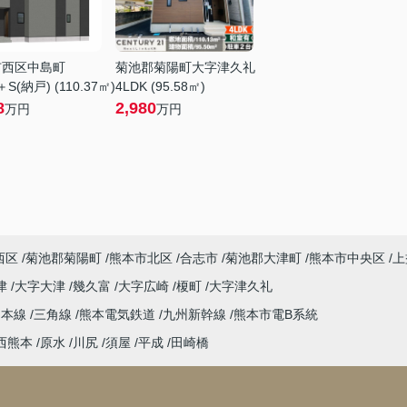
市西区中島町
菊池郡菊陽町大字津久礼
＋S(納戸) (110.37㎡)
4LDK (95.58㎡)
8
2,980
万円
万円
西区
菊池郡菊陽町
熊本市北区
合志市
菊池郡大津町
熊本市中央区
上
津
大字大津
幾久富
大字広崎
榎町
大字津久礼
島本線
三角線
熊本電気鉄道
九州新幹線
熊本市電B系統
西熊本
原水
川尻
須屋
平成
田崎橋